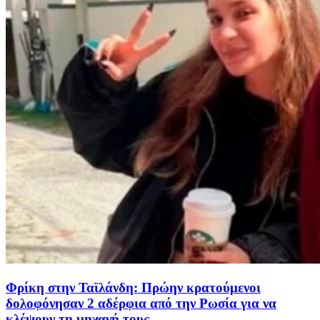
Φρίκη στην Ταϊλάνδη: Πρώην κρατούμενοι
δολοφόνησαν 2 αδέρφια από την Ρωσία για να
κλέψουν τη μηχανή τους