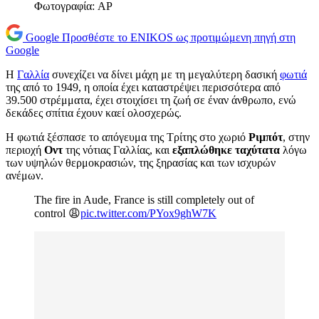
Φωτογραφία: AP
Google
Προσθέστε το ENIKOS ως προτιμώμενη πηγή στη
Google
Η
Γαλλία
συνεχίζει να δίνει μάχη με τη μεγαλύτερη δασική
φωτιά
της από το 1949, η οποία έχει καταστρέψει περισσότερα από
39.500 στρέμματα, έχει στοιχίσει τη ζωή σε έναν άνθρωπο, ενώ
δεκάδες σπίτια έχουν καεί ολοσχερώς.
Η φωτιά ξέσπασε το απόγευμα της Τρίτης στο χωριό
Ριμπότ
, στην
περιοχή
Οντ
της νότιας Γαλλίας, και
εξαπλώθηκε ταχύτατα
λόγω
των υψηλών θερμοκρασιών, της ξηρασίας και των ισχυρών
ανέμων.
The fire in Aude, France is still completely out of
control 😩
pic.twitter.com/PYox9ghW7K