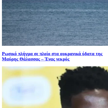
Ρωσικό πλήγμα σε πλοίο στα ουκρανικά ύδατα της
Μαύρης Θάλασσας – Ένας νεκρός