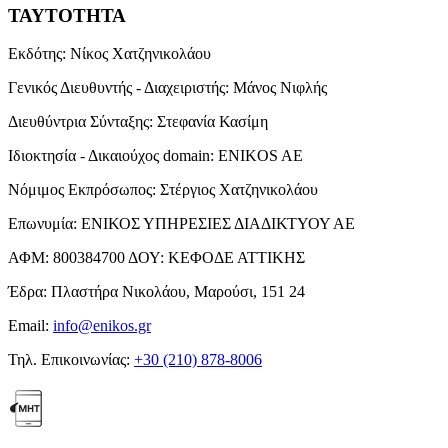
ΤΑΥΤΟΤΗΤΑ
Εκδότης:
Νίκος Χατζηνικολάου
Γενικός Διευθυντής - Διαχειριστής:
Μάνος Νιφλής
Διευθύντρια Σύνταξης:
Στεφανία Κασίμη
Ιδιοκτησία - Δικαιούχος domain:
ENIKOS AE
Νόμιμος Εκπρόσωπος:
Στέργιος Χατζηνικολάου
Επωνυμία:
ΕΝΙΚΟΣ ΥΠΗΡΕΣΙΕΣ ΔΙΑΔΙΚΤΥΟΥ ΑΕ
ΑΦΜ:
800384700
ΔΟΥ:
ΚΕΦΟΔΕ ΑΤΤΙΚΗΣ
Έδρα:
Πλαστήρα Νικολάου, Μαρούσι, 151 24
Email:
info@enikos.gr
Τηλ. Επικοινωνίας:
+30 (210) 878-8006