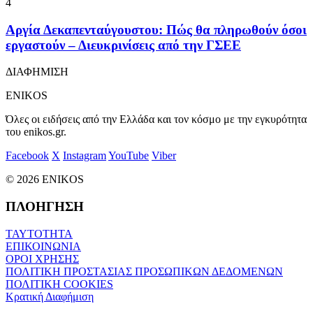
4
Αργία Δεκαπενταύγουστου: Πώς θα πληρωθούν όσοι
εργαστούν – Διευκρινίσεις από την ΓΣΕΕ
ΔΙΑΦΗΜΙΣΗ
ENIKOS
Όλες οι ειδήσεις από την Ελλάδα και τον κόσμο με την εγκυρότητα
του enikos.gr.
Facebook
X
Instagram
YouTube
Viber
© 2026 ENIKOS
ΠΛΟΗΓΗΣΗ
ΤΑΥΤΟΤΗΤΑ
ΕΠΙΚΟΙΝΩΝΙΑ
ΟΡΟΙ ΧΡΗΣΗΣ
ΠΟΛΙΤΙΚΗ ΠΡΟΣΤΑΣΙΑΣ ΠΡΟΣΩΠΙΚΩΝ ΔΕΔΟΜΕΝΩΝ
ΠΟΛΙΤΙΚΗ COOKIES
Κρατική Διαφήμιση