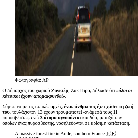
Φωτογραφία: AP
Ο δήμαρχος του χωριού
Ζονκιέρ
, Ζακ Πιρό, δήλωσε ότι
«όλοι οι
κάτοικοι έχουν απομακρυνθεί»
.
Σύμφωνα με τις τοπικές αρχές,
ένας άνθρωπος έχει χάσει τη ζωή
του
, τουλάχιστον 13 έχουν τραυματιστεί -ανάμεσά τους 11
πυροσβέστες- ενώ
3 άτομα αγνοούνται
και δύο, μεταξύ των
οποίων ένας πυροσβέστης, νοσηλεύονται σε κρίσιμη κατάσταση.
A massive forest fire in Aude, southern France 🇫🇷