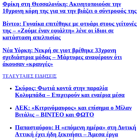
Φρίκη στη Θεσσαλονίκη: Ακινητοποιούσε την
10χρονη κόρη της για να την βιάζει ο σύντροφός της
Βίντεο: Γυναίκα επιτέθηκε με φτυάρι στους γείτονές
της – «Ζούμε έναν εφιάλτη» λένε οι ίδιοι σε
κατάσταση απελπισίας
Νέα Υόρκη: Νεκρή σε γιοτ βρέθηκε 33χρονη
σχεδιάστρια μόδας – Μάρτυρες αναφέρουν ότι
άκουσαν «κραυγές»
ΤΕΛΕΥΤΑΙΕΣ ΕΙΔΗΣΕΙΣ
Σκύρος: Φωτιά κοντά στην παραλία
Κολυμπάδα – Επιχειρούν και εναέρια μέσα
ΑΕΚ: «Κιτρινόμαυρος» και επίσημα ο Μίλαν
Βιτάλις – ΒΙΝΤΕΟ και ΦΩΤΟ
Παπασταύρου: Η «επόμενη ημέρα» στη Δυτική
Αττική έχει ήδη ξεκινήσει – Άμεσα έργα