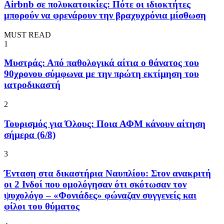
Airbnb σε πολυκατοικίες: Πότε οι ιδιοκτήτες
μπορούν να φρενάρουν την βραχυχρόνια μίσθωση
MUST READ
1
Μυστράς: Από παθολογικά αίτια ο θάνατος του
90χρονου σύμφωνα με την πρώτη εκτίμηση του
ιατροδικαστή
2
Τουρισμός για Όλους: Ποια ΑΦΜ κάνουν αίτηση
σήμερα (6/8)
3
Ένταση στα δικαστήρια Ναυπλίου: Στον ανακριτή
οι 2 Ινδοί που ομολόγησαν ότι σκότωσαν τον
ψυχολόγο – «Φονιάδες» φώναζαν συγγενείς και
φίλοι του θύματος