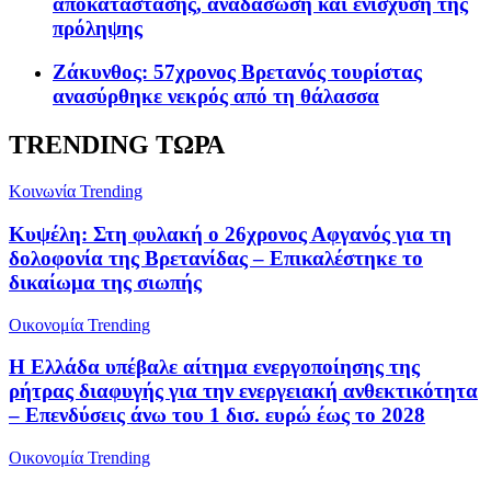
αποκατάστασης, αναδάσωση και ενίσχυση της
πρόληψης
Ζάκυνθος: 57χρονος Βρετανός τουρίστας
ανασύρθηκε νεκρός από τη θάλασσα
TRENDING ΤΩΡΑ
Κοινωνία
Trending
Κυψέλη: Στη φυλακή ο 26χρονος Αφγανός για τη
δολοφονία της Βρετανίδας – Επικαλέστηκε το
δικαίωμα της σιωπής
Oικονομία
Trending
Η Ελλάδα υπέβαλε αίτημα ενεργοποίησης της
ρήτρας διαφυγής για την ενεργειακή ανθεκτικότητα
– Επενδύσεις άνω του 1 δισ. ευρώ έως το 2028
Oικονομία
Trending