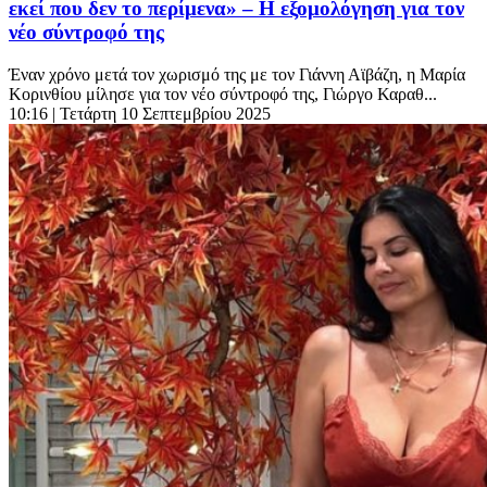
εκεί που δεν το περίμενα» – Η εξομολόγηση για τον
νέο σύντροφό της
Έναν χρόνο μετά τον χωρισμό της με τον Γιάννη Αϊβάζη, η Μαρία
Κορινθίου μίλησε για τον νέο σύντροφό της, Γιώργο Καραθ...
10:16
| Τετάρτη 10 Σεπτεμβρίου 2025