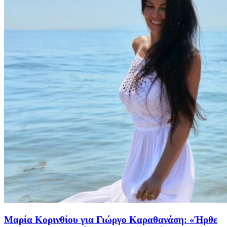
Μαρία Κορινθίου για Γιώργο Καραθανάση: «Ήρθε