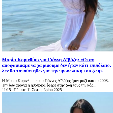
Μαρία Κορινθίου για Γιάννη Αϊβάζη: «Όταν
αποφασίσαμε να χωρίσουμε δεν ήταν κάτι επιπόλαιο,
δεν θα τοποθετηθώ για την προσωπική του ζωή»
Η Μαρία Κορινθίου και ο Γιάννης Αϊβάζης ήταν μαζί από το 2008.
Την ίδια χρονιά η ηθοποιός έφερε στην ζωή τους την κόρ...
11:15
| Πέμπτη 11 Σεπτεμβρίου 2025