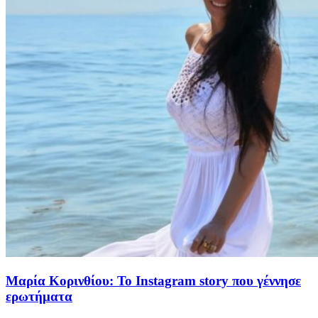
Μαρία Κορινθίου: Το Instagram story που γέννησε
ερωτήματα