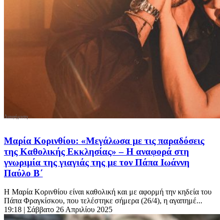
Μαρία Κορινθίου: «Μεγάλωσα με τις παραδόσεις
της Καθολικής Εκκλησίας» – Η αναφορά στη
γνωριμία της γιαγιάς της με τον Πάπα Ιωάννη
Παύλο Β΄
Η Μαρία Κορινθίου είναι καθολική και με αφορμή την κηδεία του
Πάπα Φραγκίσκου, που τελέστηκε σήμερα (26/4), η αγαπημέ...
19:18
| Σάββατο 26 Απριλίου 2025