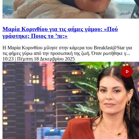
Μαρία Κορινθίου για τις φήμες γάμου: «Πού
γράφτηκε; Ποιος το ’πε;»
Η Μαρία Κορινθίου μίλησε στην κάμερα του Breakfast@Star για
τις φήμες γύρω από την προσωπική της ζωή. Όταν ρωτήθηκε γ...
10:23
| Πέμπτη 18 Δεκεμβρίου 2025