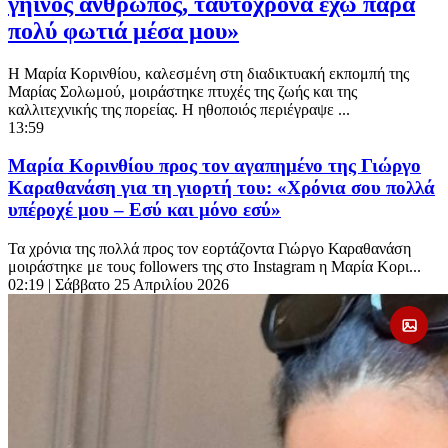
γήινος άνθρωπος, ταυτόχρονα έχω πάρα
πολύ φωτιά μέσα μου»
Η Μαρία Κορινθίου, καλεσμένη στη διαδικτυακή εκπομπή της
Μαρίας Σολωμού, μοιράστηκε πτυχές της ζωής και της
καλλιτεχνικής της πορείας. Η ηθοποιός περιέγραψε ...
13:59
Μαρία Κορινθίου προς τον αγαπημένο της Γιώργο
Καραθανάση για τη γιορτή του: «Χρόνια σου πολλά
υπέροχέ μου – Εσύ και μόνο εσύ»
Τα χρόνια της πολλά προς τον εορτάζοντα Γιώργο Καραθανάση
μοιράστηκε με τους followers της στο Instagram η Μαρία Κορι...
02:19
| Σάββατο 25 Απριλίου 2026