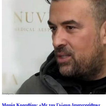
Μαρία Κορινθίου: «Με τον Γιώργο ξαναγεννήθηκε