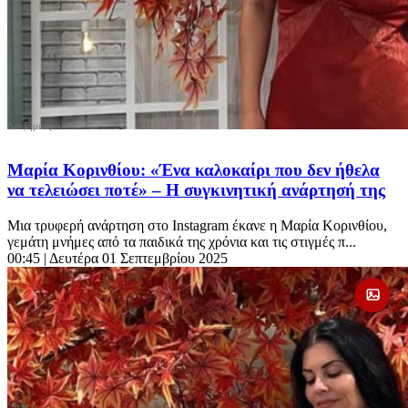
Μαρία Κορινθίου: «Ένα καλοκαίρι που δεν ήθελα
να τελειώσει ποτέ» – Η συγκινητική ανάρτησή της
Μια τρυφερή ανάρτηση στο Instagram έκανε η Μαρία Κορινθίου,
γεμάτη μνήμες από τα παιδικά της χρόνια και τις στιγμές π...
00:45
| Δευτέρα 01 Σεπτεμβρίου 2025