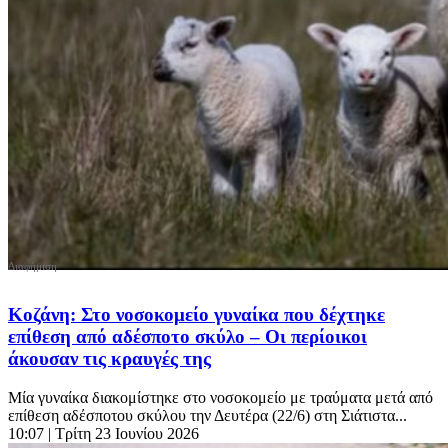
Κοζάνη: Στο νοσοκομείο γυναίκα που δέχτηκε
επίθεση από αδέσποτο σκύλο – Οι περίοικοι
άκουσαν τις κραυγές της
Μία γυναίκα διακομίστηκε στο νοσοκομείο με τραύματα μετά από
επίθεση αδέσποτου σκύλου την Δευτέρα (22/6) στη Σιάτιστα...
10:07
| Τρίτη 23 Ιουνίου 2026