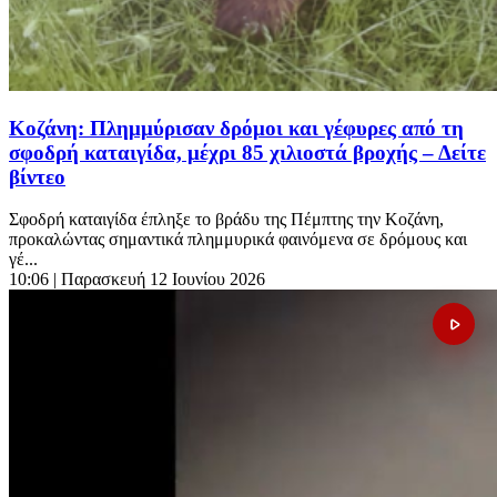
Κοζάνη: Πλημμύρισαν δρόμοι και γέφυρες από τη
σφοδρή καταιγίδα, μέχρι 85 χιλιοστά βροχής – Δείτε
βίντεο
Σφοδρή καταιγίδα έπληξε το βράδυ της Πέμπτης την Κοζάνη,
προκαλώντας σημαντικά πλημμυρικά φαινόμενα σε δρόμους και
γέ...
10:06
| Παρασκευή 12 Ιουνίου 2026