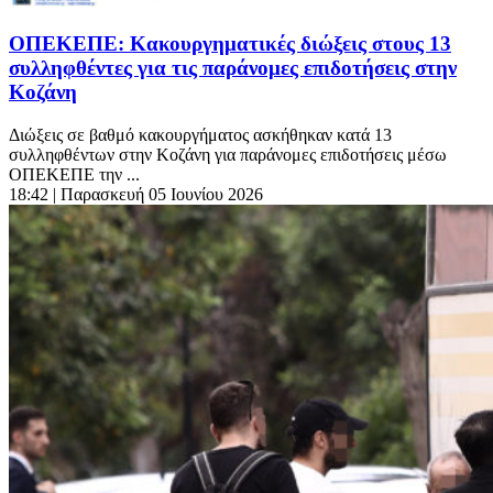
ΟΠΕΚΕΠΕ: Κακουργηματικές διώξεις στους 13
συλληφθέντες για τις παράνομες επιδοτήσεις στην
Κοζάνη
Διώξεις σε βαθμό κακουργήματος ασκήθηκαν κατά 13
συλληφθέντων στην Κοζάνη για παράνομες επιδοτήσεις μέσω
ΟΠΕΚΕΠΕ την ...
18:42
| Παρασκευή 05 Ιουνίου 2026