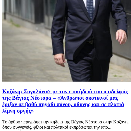
Κοζάνη: Συγκλόνισε με τον επικήδειό του ο αδελφός
της Βάγιας Νέστορα – «Άνθρωποι σκοτεινοί μας
έριξαν σε βαθύ πηγάδι πόνου, οδύνης και σε πλατιά
λίμνη οργής»
Το άρθρο περιγράφει την κηδεία της Βάγιας Νέστορα στην Κοζάνη,
όπου συγγενείς, φίλοι και πολιτικοί εκπρόσωποι την απο...