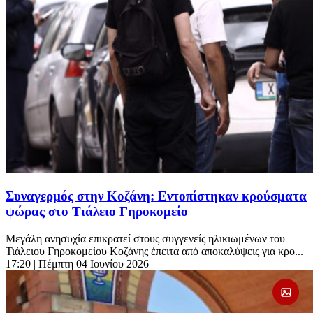
Συναγερμός στην Κοζάνη: Εντοπίστηκαν κρούσματα
ψώρας στο Τιάλειο Γηροκομείο
Μεγάλη ανησυχία επικρατεί στους συγγενείς ηλικιωμένων του
Τιάλειου Γηροκομείου Κοζάνης έπειτα από αποκαλύψεις για κρο...
17:20
| Πέμπτη 04 Ιουνίου 2026