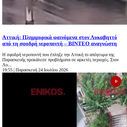
Αττική: Πλημμυρικά φαινόμενα στον Λυκαβηττό
από τη σφοδρή νεροποντή – ΒΙΝΤΕΟ αναγνώστη
Η σφοδρή νεροποντή που έπληξε την Αττική το απόγευμα της
Παρασκευής προκάλεσε προβλήματα σε αρκετές περιοχές. Στον
Λυ...
19:55
| Παρασκευή 24 Ιουλίου 2026