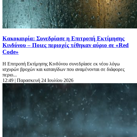
Κακοκαιρία: Συνεδρίασε η Επιτροπή Εκτίμησης
Κινδύνου – Ποιες περιοχές τέθηκαν αύριο σε «Red
Code»
Η Επιτροπή Εκτίμησης Κινδύνου συνεδρίασε εκ νέου λόγω
ισχυρών βροχών και καταιγίδων που αναμένονται σε διάφορες
περιο...
12:49
| Παρασκευή 24 Ιουλίου 2026