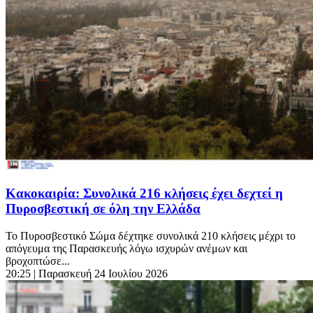
Κακοκαιρία: Συνολικά 216 κλήσεις έχει δεχτεί η
Πυροσβεστική σε όλη την Ελλάδα
Το Πυροσβεστικό Σώμα δέχτηκε συνολικά 210 κλήσεις μέχρι το
απόγευμα της Παρασκευής λόγω ισχυρών ανέμων και
βροχοπτώσε...
20:25
| Παρασκευή 24 Ιουλίου 2026