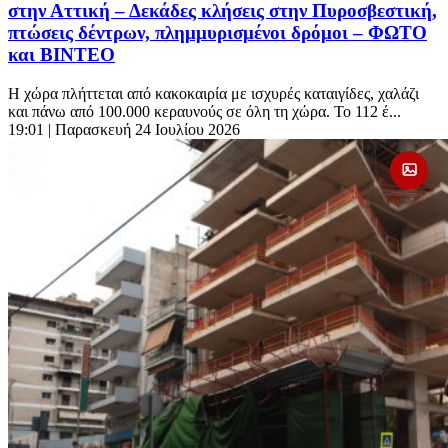
στην Αττική – Δεκάδες κλήσεις στην Πυροσβεστική,
πτώσεις δέντρων, πλημμυρισμένοι δρόμοι – ΦΩΤΟ
και ΒΙΝΤΕΟ
Η χώρα πλήττεται από κακοκαιρία με ισχυρές καταιγίδες, χαλάζι
και πάνω από 100.000 κεραυνούς σε όλη τη χώρα. Το 112 έ...
19:01
| Παρασκευή 24 Ιουλίου 2026