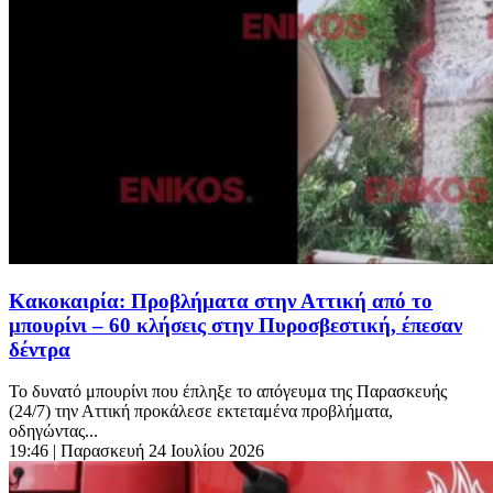
Κακοκαιρία: Προβλήματα στην Αττική από το
μπουρίνι – 60 κλήσεις στην Πυροσβεστική, έπεσαν
δέντρα
Το δυνατό μπουρίνι που έπληξε το απόγευμα της Παρασκευής
(24/7) την Αττική προκάλεσε εκτεταμένα προβλήματα,
οδηγώντας...
19:46
| Παρασκευή 24 Ιουλίου 2026