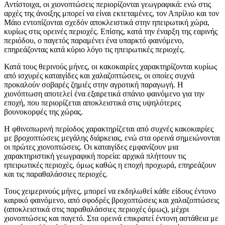
Αντίστοιχα, οι χιονοπτώσεις περιορίζονται γεωγραφικά: ενώ στις
αρχές της άνοιξης μπορεί να είναι εκτεταμένες, τον Απρίλιο και τον
Μάιο εντοπίζονται σχεδόν αποκλειστικά στην ηπειρωτική χώρα,
κυρίως στις ορεινές περιοχές. Επίσης, κατά την έναρξη της εαρινής
περιόδου, ο παγετός παραμένει ένα υπαρκτό φαινόμενο,
επηρεάζοντας κατά κύριο λόγο τις ηπειρωτικές περιοχές.
Κατά τους θερινούς μήνες, οι κακοκαιρίες χαρακτηρίζονται κυρίως
από ισχυρές καταιγίδες και χαλαζοπτώσεις, οι οποίες συχνά
προκαλούν σοβαρές ζημιές στην αγροτική παραγωγή. Η
χιονόπτωση αποτελεί ένα εξαιρετικά σπάνιο φαινόμενο για την
εποχή, που περιορίζεται αποκλειστικά στις υψηλότερες
βουνοκορφές της χώρας.
Η φθινοπωρινή περίοδος χαρακτηρίζεται από συχνές κακοκαιρίες
με βροχοπτώσεις μεγάλης διάρκειας, ενώ στα ορεινά σημειώνονται
οι πρώτες χιονοπτώσεις. Οι καταιγίδες εμφανίζουν μια
χαρακτηριστική γεωγραφική πορεία: αρχικά πλήττουν τις
ηπειρωτικές περιοχές, όμως καθώς η εποχή προχωρά, επηρεάζουν
και τις παραθαλάσσιες περιοχές.
Τους χειμερινούς μήνες, μπορεί να εκδηλωθεί κάθε είδους έντονο
καιρικό φαινόμενο, από σφοδρές βροχοπτώσεις και χαλαζοπτώσεις
(αποκλειστικά στις παραθαλάσσιες περιοχές όμως), μέχρι
χιονοπτώσεις και παγετό. Στα ορεινά επικρατεί έντονη αστάθεια με