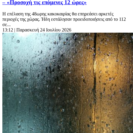
– «Προσοχή τις επόμενες 12 ώρες»
Η επέλαση της 48ωρης κακοκαιρίας θα επηρεάσει αρκετές
περιοχές της χώρας. Ήδη εστάλησαν προειδοποιήσεις από το 112
σε...
13:12
| Παρασκευή 24 Ιουλίου 2026