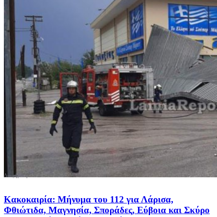
Κακοκαιρία: Μήνυμα του 112 για Λάρισα,
Φθιώτιδα, Μαγνησία, Σποράδες, Εύβοια και Σκύρο