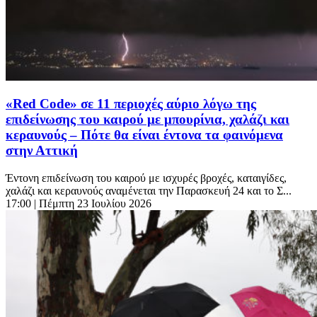
«Red Code» σε 11 περιοχές αύριο λόγω της
επιδείνωσης του καιρού με μπουρίνια, χαλάζι και
κεραυνούς – Πότε θα είναι έντονα τα φαινόμενα
στην Αττική
Έντονη επιδείνωση του καιρού με ισχυρές βροχές, καταιγίδες,
χαλάζι και κεραυνούς αναμένεται την Παρασκευή 24 και το Σ...
17:00
| Πέμπτη 23 Ιουλίου 2026