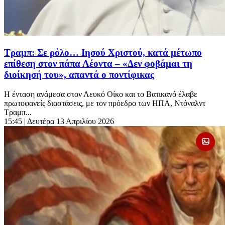
Τραμπ: Σε ρόλο… Ιησού Χριστού, κατά μέτωπο
επίθεση στον πάπα Λέοντα – «Δεν φοβάμαι τη
διοίκησή του», απαντά ο ποντίφικας
Η ένταση ανάμεσα στον Λευκό Οίκο και το Βατικανό έλαβε
πρωτοφανείς διαστάσεις, με τον πρόεδρο των ΗΠΑ, Ντόναλντ
Τραμπ...
15:45
| Δευτέρα 13 Απριλίου 2026