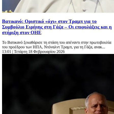
Βατικανό: Οριστικό «όχι» στον Τραμπ για το
Συμβούλιο Ειρήνης στη Γάζα – Οι επιφυλάξεις και η
στήριξη στον ΟΗΕ
Το Βατικανό ξεκαθάρισε τη στάση του απέναντι στην πρωτοβουλία
του προέδρου των ΗΠΑ, Ντόναλντ Τραμπ, για τη Γάζα, ανακ...
13:01
| Τετάρτη 18 Φεβρουαρίου 2026