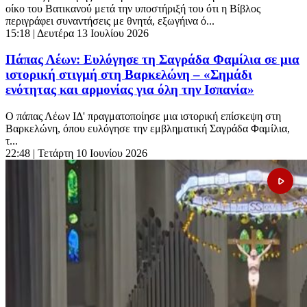
οίκο του Βατικανού μετά την υποστήριξή του ότι η Βίβλος
περιγράφει συναντήσεις με θνητά, εξωγήινα ό...
15:18
| Δευτέρα 13 Ιουλίου 2026
Πάπας Λέων: Ευλόγησε τη Σαγράδα Φαμίλια σε μια
ιστορική στιγμή στη Βαρκελώνη – «Σημάδι
ενότητας και αρμονίας για όλη την Ισπανία»
Ο πάπας Λέων ΙΔ' πραγματοποίησε μια ιστορική επίσκεψη στη
Βαρκελώνη, όπου ευλόγησε την εμβληματική Σαγράδα Φαμίλια,
τ...
22:48
| Τετάρτη 10 Ιουνίου 2026