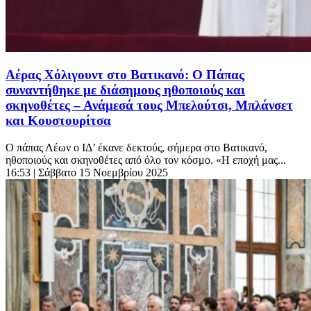
Αέρας Χόλιγουντ στο Βατικανό: O Πάπας
συναντήθηκε με διάσημους ηθοποιούς και
σκηνοθέτες – Ανάμεσά τους Μπελούτσι, Μπλάνσετ
και Κουστουρίτσα
Ο πάπας Λέων ο ΙΔ’ έκανε δεκτούς, σήμερα στο Βατικανό,
ηθοποιούς και σκηνοθέτες από όλο τον κόσμο. «Η εποχή μας...
16:53
| Σάββατο 15 Νοεμβρίου 2025