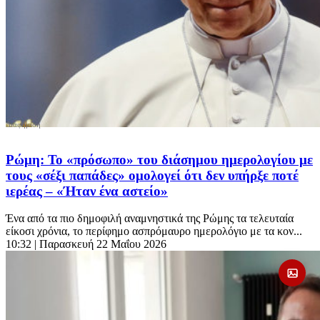
Ρώμη: Το «πρόσωπο» του διάσημου ημερολογίου με
τους «σέξι παπάδες» ομολογεί ότι δεν υπήρξε ποτέ
ιερέας – «Ήταν ένα αστείο»
Ένα από τα πιο δημοφιλή αναμνηστικά της Ρώμης τα τελευταία
είκοσι χρόνια, το περίφημο ασπρόμαυρο ημερολόγιο με τα κον...
10:32
| Παρασκευή 22 Μαΐου 2026