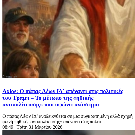
Axios: Ο πάπας Λέων ΙΔ΄ απέναντι στις πολιτικές
του Τραμπ – Το μέτωπο της «ηθικής
αντιπολίτευσης» που υψώνει ανάστημα
Ο πάπας Λέων ΙΔ’ αναδεικνύεται σε μια συγκρατημένη αλλά ηχηρή
φωνή «ηθικής αντιπολίτευσης» απέναντι στις πολιτι...
08:49
| Τρίτη 31 Μαρτίου 2026