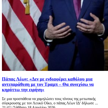
Πάπας Λέων: «Δεν με ενδιαφέρει καθόλου μια
αντιπαράθεση με τον Τραμπ – Θα συνεχίσω να
κηρύττω την ειρήνη»
Σε μια προσπάθεια να χαμηλώσει τους τόνους της μετωπικής
σύγκρουσης με τον Λευκό Οίκο, ο πάπας Λέων ΙΔ’ δήλωσε ...
21:42
| Σάββατο 18 Απριλίου 2026