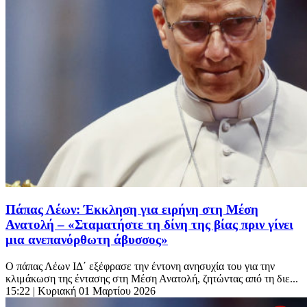
Πάπας Λέων: Έκκληση για ειρήνη στη Μέση
Ανατολή – «Σταματήστε τη δίνη της βίας πριν γίνει
μια ανεπανόρθωτη άβυσσος»
Ο πάπας Λέων ΙΔ΄ εξέφρασε την έντονη ανησυχία του για την
κλιμάκωση της έντασης στη Μέση Ανατολή, ζητώντας από τη διε...
15:22
| Κυριακή 01 Μαρτίου 2026