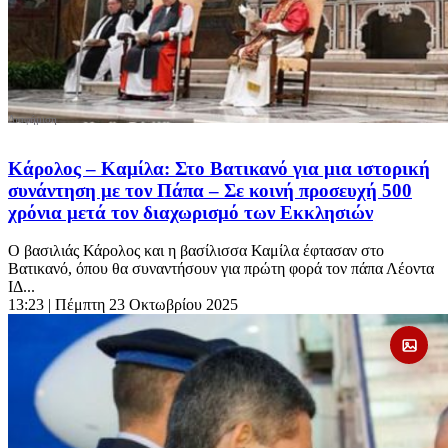
Κάρολος – Καμίλα: Στο Βατικανό για μια ιστορική
συνάντηση με τον Πάπα – Σε κοινή προσευχή 500
χρόνια μετά τον διαχωρισμό των Εκκλησιών
Ο βασιλιάς Κάρολος και η βασίλισσα Καμίλα έφτασαν στο
Βατικανό, όπου θα συναντήσουν για πρώτη φορά τον πάπα Λέοντα
ΙΔ...
13:23
| Πέμπτη 23 Οκτωβρίου 2025