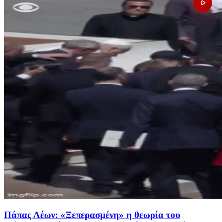
Πάπας Λέων: «Ξεπερασμένη» η θεωρία του