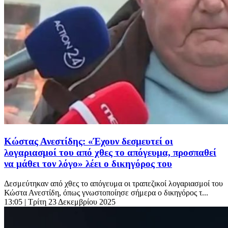
Κώστας Ανεστίδης: «Έχουν δεσμευτεί οι
λογαριασμοί του από χθες το απόγευμα, προσπαθεί
να μάθει τον λόγο» λέει ο δικηγόρος του
Δεσμεύτηκαν από χθες το απόγευμα οι τραπεζικοί λογαριασμοί του
Κώστα Ανεστίδη, όπως γνωστοποίησε σήμερα ο δικηγόρος τ...
13:05
| Τρίτη 23 Δεκεμβρίου 2025