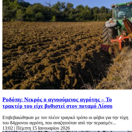
Ροδόπη: Νεκρός ο αγνοούμενος αγρότης – Το
τρακτέρ του είχε βυθιστεί στον ποταμό Λίσσο
Επιβεβαιώθηκαν με τον πλέον τραγικό τρόπο οι φόβοι για την τύχη
του 84χρονου αγρότη, που αναζητούταν από την περασμέν...
13:02
| Πέμπτη 15 Ιανουαρίου 2026