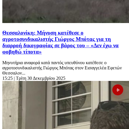
Θεσσαλονίκη: Μήνυση κατέθεσε ο
αγροτοσυνδικαλιστής Γιώργος Μπότας για τη
διαρροή δικογραφίας σε βάρος του – «Δεν έχω να
φοβηθώ τίποτα»
Μηνυτήρια αναφορά κατά παντός υπευθύνου κατέθεσε ο
αγροτοσυνδικαλιστής Γιώργος Μπότας στον Εισαγγελέα Εφετών
Θεσσαλον...
15:25
| Τρίτη 30 Δεκεμβρίου 2025