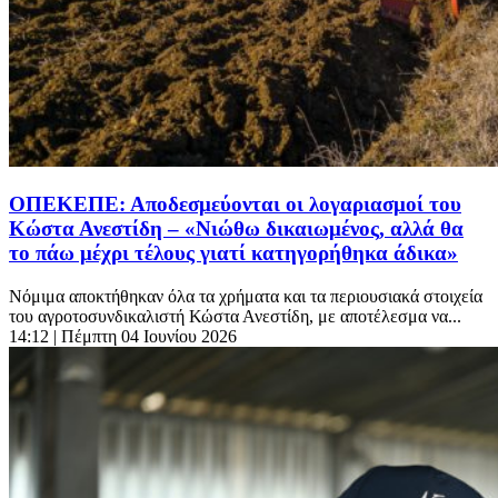
ΟΠΕΚΕΠΕ: Αποδεσμεύονται οι λογαριασμοί του
Κώστα Ανεστίδη – «Νιώθω δικαιωμένος, αλλά θα
το πάω μέχρι τέλους γιατί κατηγορήθηκα άδικα»
Νόμιμα αποκτήθηκαν όλα τα χρήματα και τα περιουσιακά στοιχεία
του αγροτοσυνδικαλιστή Κώστα Ανεστίδη, με αποτέλεσμα να...
14:12
| Πέμπτη 04 Ιουνίου 2026