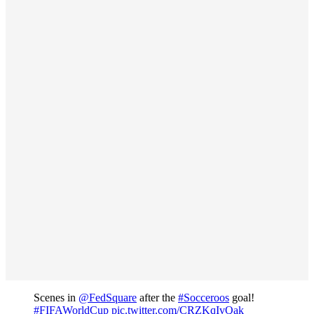
Scenes in
@FedSquare
after the
#Socceroos
goal!
#FIFAWorldCup
pic.twitter.com/CRZKqIvQak