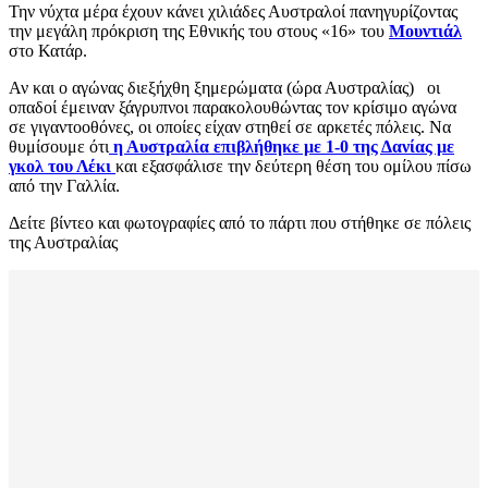
Την νύχτα μέρα έχουν κάνει χιλιάδες Αυστραλοί πανηγυρίζοντας
την μεγάλη πρόκριση της Εθνικής του στους «16» του
Μουντιάλ
στο Κατάρ.
Αν και ο αγώνας διεξήχθη ξημερώματα (ώρα Αυστραλίας) οι
οπαδοί έμειναν ξάγρυπνοι παρακολουθώντας τον κρίσιμο αγώνα
σε γιγαντοοθόνες, οι οποίες είχαν στηθεί σε αρκετές πόλεις. Να
θυμίσουμε ότι
η Αυστραλία επιβλήθηκε με 1-0 της Δανίας με
γκολ του Λέκι
και εξασφάλισε την δεύτερη θέση του ομίλου πίσω
από την Γαλλία.
Δείτε βίντεο και φωτογραφίες από το πάρτι που στήθηκε σε πόλεις
της Αυστραλίας