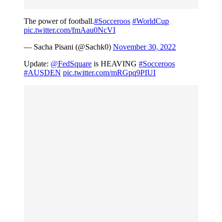
The power of football.
#Socceroos
#WorldCup
pic.twitter.com/fmAau0NcVI
— Sacha Pisani (@Sachk0)
November 30, 2022
Update:
@FedSquare
is HEAVING
#Socceroos
#AUSDEN
pic.twitter.com/mRGpq9PIUI