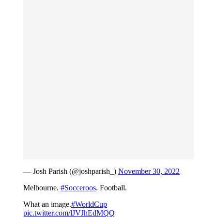
— Josh Parish (@joshparish_)
November 30, 2022
Melbourne.
#Socceroos
. Football.
What an image.
#WorldCup
pic.twitter.com/lJVJhEdMQQ