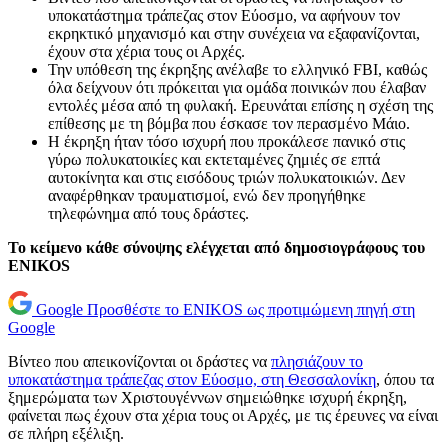
υποκατάστημα τράπεζας στον Εύοσμο, να αφήνουν τον
εκρηκτικό μηχανισμό και στην συνέχεια να εξαφανίζονται,
έχουν στα χέρια τους οι Αρχές.
Την υπόθεση της έκρηξης ανέλαβε το ελληνικό FBI, καθώς
όλα δείχνουν ότι πρόκειται για ομάδα ποινικών που έλαβαν
εντολές μέσα από τη φυλακή. Ερευνάται επίσης η σχέση της
επίθεσης με τη βόμβα που έσκασε τον περασμένο Μάιο.
Η έκρηξη ήταν τόσο ισχυρή που προκάλεσε πανικό στις
γύρω πολυκατοικίες και εκτεταμένες ζημιές σε επτά
αυτοκίνητα και στις εισόδους τριών πολυκατοικιών. Δεν
αναφέρθηκαν τραυματισμοί, ενώ δεν προηγήθηκε
τηλεφώνημα από τους δράστες.
Το κείμενο κάθε σύνοψης ελέγχεται από δημοσιογράφους του
ENIKOS
Google
Προσθέστε το ENIKOS ως προτιμώμενη πηγή στη
Google
Βίντεο που απεικονίζονται οι δράστες να
πλησιάζουν το
υποκατάστημα τράπεζας στον Εύοσμο, στη Θεσσαλονίκη
, όπου τα
ξημερώματα των Χριστουγέννων σημειώθηκε ισχυρή έκρηξη,
φαίνεται πως έχουν στα χέρια τους οι Αρχές, με τις έρευνες να είναι
σε πλήρη εξέλιξη.