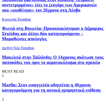
συντετριμμένοι» λέει το ζευγάρι των Αμερικανών
που «υιοθέτησε» τον 26χρονο στη Λέσβο
Κοινωνία
Trending
Φωτιά στη Βοιωτία: Προφυλακίστηκαν ο Δήμαρχος
Στυλίδας και άλλοι δύο κατηγορούμενοι –
Μαραθώνιες απολογίες
Διεθνή Νέα
Trending
Μακελειό στην Ταϊλάνδη: Ο 14χρονος σκότωσε τους
παππούδες του πριν το αιματοκύλισμα στο σχολείο
MUST READ
1
Marfin: Στον εισαγγελέα οδηγείται η 46χρονη
κατηγορούμενη για τη φονική εμπρηστική επίθεση
2