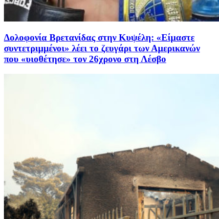
Δολοφονία Βρετανίδας στην Κυψέλη: «Είμαστε
συντετριμμένοι» λέει το ζευγάρι των Αμερικανών
που «υιοθέτησε» τον 26χρονο στη Λέσβο