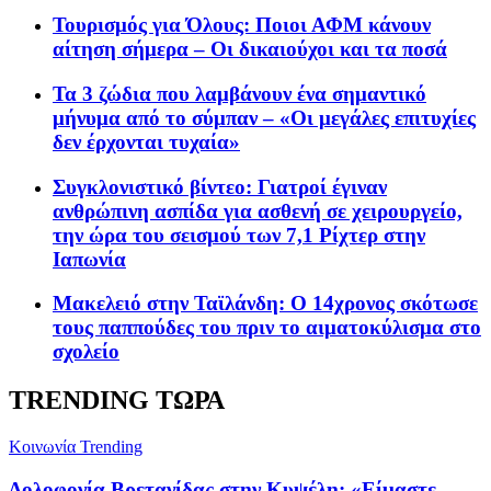
Τουρισμός για Όλους: Ποιοι ΑΦΜ κάνουν
αίτηση σήμερα – Οι δικαιούχοι και τα ποσά
Τα 3 ζώδια που λαμβάνουν ένα σημαντικό
μήνυμα από το σύμπαν – «Οι μεγάλες επιτυχίες
δεν έρχονται τυχαία»
Συγκλονιστικό βίντεο: Γιατροί έγιναν
ανθρώπινη ασπίδα για ασθενή σε χειρουργείο,
την ώρα του σεισμού των 7,1 Ρίχτερ στην
Ιαπωνία
Μακελειό στην Ταϊλάνδη: Ο 14χρονος σκότωσε
τους παππούδες του πριν το αιματοκύλισμα στο
σχολείο
TRENDING ΤΩΡΑ
Κοινωνία
Trending
Δολοφονία Βρετανίδας στην Κυψέλη: «Είμαστε