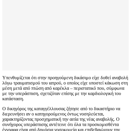
Υπενθυμίζεται ότι στην προηγούμενη δικάσιμο είχε δοθεί αναβολή
λόγω τραυματισμού του ιατρού, ο οποίος είχε υποστεί κάκωση στη
μέση μετά από πτώση από καρέκλα – περιστατικό που, σύμφωνα
με την υπεράσπιση, σχετιζόταν επίσης με την καρδιολογική του
κατάσταση.
Ο δικηγόρος της καταγγέλλουσας ζήτησε από το δικαστήριο να
διερευνήσει αν ο κατηγορούμενος όντως νοσηλεύεται,
χαρακτηρίζοντας προσχηματική την αιτία της νέας αναβολής. Ο
συνήγορος υπεράσπισης αντέτεινε ότι όλα τα προσκομισθέντα
έγγραφα είναι από δημόσια νοσοκομεία και επιβεβαιώνουν την