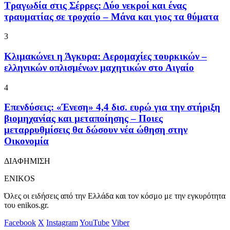
Τραγωδία στις Σέρρες: Δύο νεκροί και ένας
τραυματίας σε τροχαίο – Μάνα και γιος τα θύματα
3
Κλιμακώνει η Άγκυρα: Αερομαχίες τουρκικών –
ελληνικών οπλισμένων μαχητικών στο Αιγαίο
4
Επενδύσεις: «Ένεση» 4,4 δισ. ευρώ για την στήριξη
βιομηχανίας και μεταποίησης – Ποιες
μεταρρυθμίσεις θα δώσουν νέα ώθηση στην
Οικονομία
ΔΙΑΦΗΜΙΣΗ
ENIKOS
Όλες οι ειδήσεις από την Ελλάδα και τον κόσμο με την εγκυρότητα
του enikos.gr.
Facebook
X
Instagram
YouTube
Viber