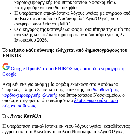
καρδιοχειρουργικής του Ιπποκρατείου Νοσοκομείου,
κατηγορούμενου για δωροληψία.
Η υπεράσπιση επικαλέστηκε λόγους υγείας, με έγγραφο από
το Κωνσταντοπούλειο Νοσοκομείο “Αγία Όλγα”, που
αναφέρει νοσηλεία στη ΜΕΘ.
Ο δικηγόρος της καταγγέλλουσας αμφισβήτησε την αιτία της
αναβολής και το δικαστήριο όρισε νέα δικάσιμο για τις 27
Ιανουαρίου 2026.
Το κείμενο κάθε σύνοψης ελέγχεται από δημοσιογράφους του
ENIKOS
Google
Προσθέστε το ENIKOS ως προτιμώμενη πηγή στη
Google
Αναβλήθηκε για ακόμη μία φορά η εκδίκαση στο Αυτόφωρο
Τριμελές Πλημμελειοδικείο της υπόθεσης του
διευθυντή της
καρδιοχειρουργικής κλινικής
του Ιπποκράτειου Νοσοκομείου, ο
οποίος κατηγορείται ότι απαίτησε και
έλαβε «φακελάκι» από
σύζυγο ασθενούς
.
Της
Άννας Κανδύλη
Η υπεράσπιση επικαλέστηκε εκ νέου λόγους υγείας, καταθέτοντας
έγγραφο από το Κωνσταντοπούλειο Νοσοκομείο «Αγία Όλγα»,