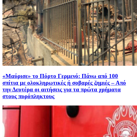
«Μαύρισε» το Πόρτο Γερμενό: Πάνω από 100
σπίτια με ολοκληρωτικές ή σοβαρές ζημιές – Από
την Δευτέρα οι αιτήσεις για τα πρώτα χρήματα
στους πυρόπληκτους