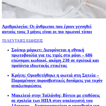
Αριθμολογία: Οι άνθρωποι που έχουν γεννηθεί
αυτούς τους 3 μήνες είναι οι πιο πρωινοί τύποι
ΤΕΛΕΥΤΑΙΕΣ ΕΙΔΗΣΕΙΣ
Σούπερ μάρκετ: Διευρύνεται η εθνική
πρωτοβουλία για τις τιμές στο ράφι – 686
επώνυμοι κωδικοί, ακόμη 230 σε σχολικά και
προϊόντα ιδιωτικής ετικέτας
Κρήτη: Οριοθετήθηκε η φωτιά στη Σητεία –
Παραμένουν πυροσβεστικές δυνάμεις για τυχόν
αναζωπυρώσεις
Μακελειό στην Ταϊλάνδη: Βίντεο με επιθέσεις
σε σχολεία των ΗΠΑ στον υπολογιστή του
14χρονου – Αυστηροποιείται η νομοθεσία για