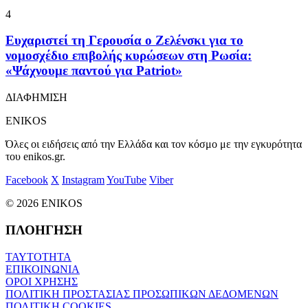
4
Ευχαριστεί τη Γερουσία ο Ζελένσκι για το
νομοσχέδιο επιβολής κυρώσεων στη Ρωσία:
«Ψάχνουμε παντού για Patriot»
ΔΙΑΦΗΜΙΣΗ
ENIKOS
Όλες οι ειδήσεις από την Ελλάδα και τον κόσμο με την εγκυρότητα
του enikos.gr.
Facebook
X
Instagram
YouTube
Viber
© 2026 ENIKOS
ΠΛΟΗΓΗΣΗ
ΤΑΥΤΟΤΗΤΑ
ΕΠΙΚΟΙΝΩΝΙΑ
ΟΡΟΙ ΧΡΗΣΗΣ
ΠΟΛΙΤΙΚΗ ΠΡΟΣΤΑΣΙΑΣ ΠΡΟΣΩΠΙΚΩΝ ΔΕΔΟΜΕΝΩΝ
ΠΟΛΙΤΙΚΗ COOKIES