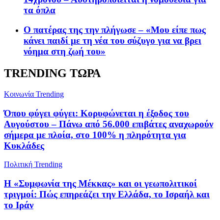
τα όπλα
Ο πατέρας της την πλήγωσε – «Μου είπε πως
κάνει παιδί με τη νέα του σύζυγο για να βρει
νόημα στη ζωή του»
TRENDING ΤΩΡΑ
Κοινωνία
Trending
Όπου φύγει φύγει: Κορυφώνεται η έξοδος του
Αυγούστου – Πάνω από 56.000 επιβάτες αναχωρούν
σήμερα με πλοία, στο 100% η πληρότητα για
Κυκλάδες
Πολιτική
Trending
Η «Συμφωνία της Μέκκας» και οι γεωπολιτικοί
τριγμοί: Πώς επηρεάζει την Ελλάδα, το Ισραήλ και
το Ιράν