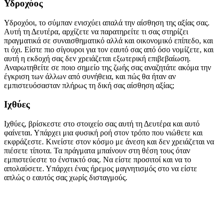
Υδροχόος
Υδροχόοι, το σύμπαν ενισχύει απαλά την αίσθηση της αξίας σας.
Αυτή τη Δευτέρα, αρχίζετε να παρατηρείτε τι σας στηρίζει
πραγματικά σε συναισθηματικό αλλά και οικονομικό επίπεδο, και
τι όχι. Είστε πιο σίγουροι για τον εαυτό σας από όσο νομίζετε, και
αυτή η εκδοχή σας δεν χρειάζεται εξωτερική επιβεβαίωση.
Αναρωτηθείτε σε ποιο σημείο της ζωής σας αναζητάτε ακόμα την
έγκριση των άλλων από συνήθεια, και πώς θα ήταν αν
εμπιστευόσασταν πλήρως τη δική σας αίσθηση αξίας;
Ιχθύες
Ιχθύες, βρίσκεστε στο στοιχείο σας αυτή τη Δευτέρα και αυτό
φαίνεται. Υπάρχει μια φυσική ροή στον τρόπο που νιώθετε και
εκφράζεστε. Κινείστε στον κόσμο με άνεση και δεν χρειάζεται να
πιέσετε τίποτα. Τα πράγματα μπαίνουν στη θέση τους όταν
εμπιστεύεστε το ένστικτό σας. Να είστε προσιτοί και να το
απολαύσετε. Υπάρχει ένας ήρεμος μαγνητισμός στο να είστε
απλώς ο εαυτός σας χωρίς δισταγμούς.