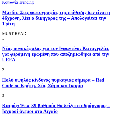
Κοινωνία
Trending
Marfin: Στις φωτογραφίες της επίθεσης δεν είναι η
46χρονη, λέει ο δικηγόρος της – Απολογείται την
Τρίτη
MUST READ
1
Νέος πονοκέφαλος για τον Ινφαντίνο: Καταγγελίες
για φερόμενη ερωμένη που αποζημιώθηκε από την
UEFA
2
Πολύ υψηλός κίνδυνος πυρκαγιάς σήμερα – Red
Code σε Κρήτη, Χίο, Σάμο και Ικαρία
3
Καιρός: Έως 39 βαθμούς θα δείξει ο υδράργυρος –
Ισχυροί άνεμοι στο Αιγαίο