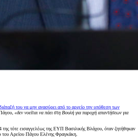
διάταξή του να μην ανασύρει από το αρχείο την υπόθεση των
 Πάγου,
«δεν νοείται να πάει στη Βουλή για παροχή απαντήσεων για
024 της τότε εισαγγελέως της ΕΥΠ Βασιλικής Βλάχου, όταν ζητήθηκαν
ίου του Αρείου Πάγου Ελένης Φραγκάκη.