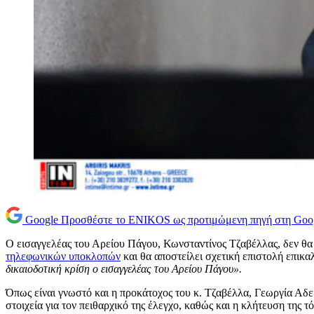
Google
Προσθέστε το ENIKOS ως προτιμώμενη πηγή στη Goo
Ο εισαγγελέας του Αρείου Πάγου, Κωνσταντίνος Τζαβέλλας, δεν θ
τηλεφωνικών υποκλοπών
και θα αποστείλει σχετική επιστολή επικ
δικαιοδοτική κρίση ο εισαγγελέας του Αρείου Πάγου».
Όπως είναι γνωστό και η προκάτοχος του κ. Τζαβέλλα, Γεωργία Αδει
στοιχεία για τον πειθαρχικό της έλεγχο, καθώς και η κλήτευση τη