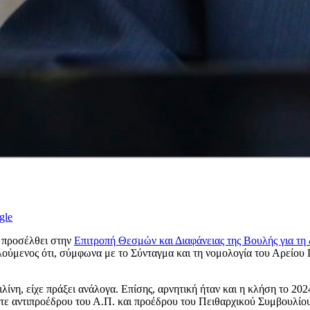
gle
α προσέλθει στην
Επιτροπή Θεσμών και Διαφάνειας της Βουλής για τη 
αλούμενος ότι, σύμφωνα με το Σύνταγμα και τη νομολογία του Αρείου
λίνη, είχε πράξει ανάλογα. Επίσης, αρνητική ήταν και η κλήση το 2
ς τότε αντιπροέδρου του Α.Π. και προέδρου του Πειθαρχικού Συμβουλ