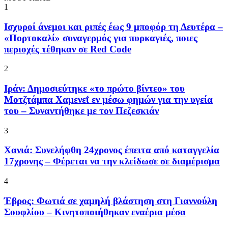
1
Ισχυροί άνεμοι και ριπές έως 9 μποφόρ τη Δευτέρα –
«Πορτοκαλί» συναγερμός για πυρκαγιές, ποιες
περιοχές τέθηκαν σε Red Code
2
Ιράν: Δημοσιεύτηκε «το πρώτο βίντεο» του
Μοτζτάμπα Χαμενεΐ εν μέσω φημών για την υγεία
του – Συναντήθηκε με τον Πεζεσκιάν
3
Χανιά: Συνελήφθη 24χρονος έπειτα από καταγγελία
17χρονης – Φέρεται να την κλείδωσε σε διαμέρισμα
4
Έβρος: Φωτιά σε χαμηλή βλάστηση στη Γιαννούλη
Σουφλίου – Κινητοποιήθηκαν εναέρια μέσα