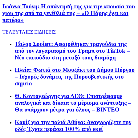
Ιωάννα Τούνη: Η απάντησή της για την απουσία του
γιου της από τα γενέθλιά της – «Ο Πάρης έχει και
πατέρα»
ΤΕΛΕΥΤΑΙΕΣ ΕΙΔΗΣΕΙΣ
Τέιλορ Σουίφτ: Αφαιρέθηκαν τραγούδια της
από τον λογαριασμό του Τραμπ στο TikTok –
Νέο επεισόδιο στη μεταξύ τους διαμάχη
Ηλεία: Φωτιά στο Μουζάκι του Δήμου Πύργου
– Ισχυρές δυνάμεις της Πυροσβεστικής στο
σημείο
Θ. Κοντογεώργης για ΔΕΘ: Επιστρέφουμε
αναλογικά και δίκαια το μέρισμα ανάπτυξης –
Θα υπάρχουν μέτρα για όλους – BINTEO
Κουίζ για την παλιά Αθήνα: Αναγνωρίζετε την
οδό; Έχετε περάσει 100% από εκεί