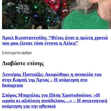
Άριελ Κωνσταντινίδη: “Φέτος ήταν η πρώτη χρονιά
που μου έλειψε τόσο έντονα η Αλίκη”
Επιλεγμένα άρθρα
Διαβάστε επίσης
Λευτέρης Πανταζής: Ακυρώθηκε η συναυλία του
στην Καμπή της Άρτας – Η ανάρτηση στο
Instagram
Σπύρος Μπιμπίλας για Πόπη Χριστοδούλου: «Η
ωραία κι αξιόλογη συνάδελφος…» – Η συγκινητική
ανάρτηση για την ηθοποιό