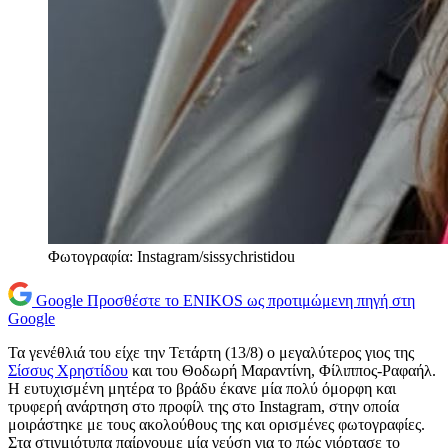
Φωτογραφία: Instagram/sissychristidou
Google
Προσθέστε το ENIKOS ως προτιμώμενη πηγή στη
Google
Τα γενέθλιά του είχε την Τετάρτη (13/8) ο μεγαλύτερος γιος της
Σίσσυς Χρηστίδου
και του Θοδωρή Μαραντίνη, Φίλιππος-Ραφαήλ.
Η ευτυχισμένη μητέρα το βράδυ έκανε μία πολύ όμορφη και
τρυφερή ανάρτηση στο προφίλ της στο Instagram, στην οποία
μοιράστηκε με τους ακολούθους της και ορισμένες φωτογραφίες.
Στα στιγμιότυπα παίρνουμε μία γεύση για το πώς γιόρτασε το