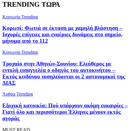
TRENDING ΤΩΡΑ
Κοινωνία
Trending
Κορωπί: Φωτιά σε έκταση με χαμηλή βλάστηση –
Ισχυρές επίγειες και εναέριες δυνάμεις στο σημείο,
μήνυμα από το 112
Κοινωνία
Trending
Τροχαίο στην Αθηνών-Σουνίου: Ελεύθερος με
εντολή εισαγγελέα ο οδηγός του αυτοκινήτου –
Εκτός κινδύνου νοσηλεύονται οι 2 αστυνομικοί της
ΔΙΑΣ
Άρθρα
Trending
Εξοχική κατοικία: Πού υπάρχουν ακόμη ευκαιρίες –
Γιατί όλο και περισσότεροι Έλληνες μένουν εκτός
αγοράς
MUST READ