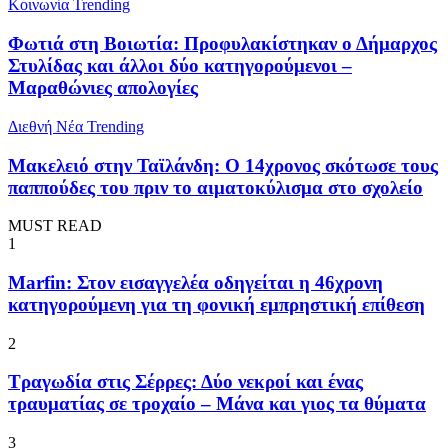
Κοινωνία
Trending
Φωτιά στη Βοιωτία: Προφυλακίστηκαν ο Δήμαρχος
Στυλίδας και άλλοι δύο κατηγορούμενοι –
Μαραθώνιες απολογίες
Διεθνή Νέα
Trending
Μακελειό στην Ταϊλάνδη: Ο 14χρονος σκότωσε τους
παππούδες του πριν το αιματοκύλισμα στο σχολείο
MUST READ
1
Marfin: Στον εισαγγελέα οδηγείται η 46χρονη
κατηγορούμενη για τη φονική εμπρηστική επίθεση
2
Τραγωδία στις Σέρρες: Δύο νεκροί και ένας
τραυματίας σε τροχαίο – Μάνα και γιος τα θύματα
3