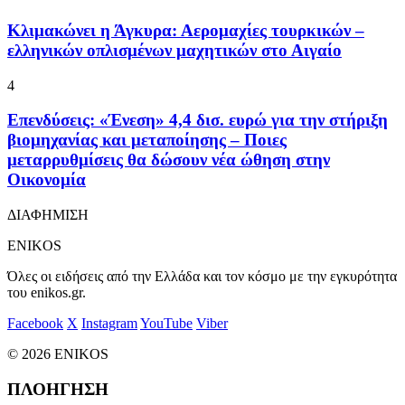
Κλιμακώνει η Άγκυρα: Αερομαχίες τουρκικών –
ελληνικών οπλισμένων μαχητικών στο Αιγαίο
4
Επενδύσεις: «Ένεση» 4,4 δισ. ευρώ για την στήριξη
βιομηχανίας και μεταποίησης – Ποιες
μεταρρυθμίσεις θα δώσουν νέα ώθηση στην
Οικονομία
ΔΙΑΦΗΜΙΣΗ
ENIKOS
Όλες οι ειδήσεις από την Ελλάδα και τον κόσμο με την εγκυρότητα
του enikos.gr.
Facebook
X
Instagram
YouTube
Viber
© 2026 ENIKOS
ΠΛΟΗΓΗΣΗ