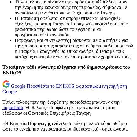
Τίτλοι τέλους μπαίνουν στην παράσταση «Οθέλλος» πριν
την έναρξη της καλοκαιρινής της περιοδείας, σύμφωνα με
ανακοίνωση των Θεατρικών Επιχειρήσεων Τάγαρη.
Η ματαίωση οφείλεται σε απρόβλεπτες και διαδοχικές
εξελίξεις, παρότι η Εταιρεία Παραγωγής «εξάντλησε κάθε
ρεαλιστικό περιθώριο ώστε το εγχείρημα να
πραγματοποιηθεί κανονικά».
Παραγωγή και συντελεστές βρίσκονται σε συζητήσεις για
την παρουσίαση της παράστασης σε επόμενο καλοκαίρι, ενώ
η Εταιρεία Παραγωγής θα επικοινωνήσει άμεσα με τους
κατόχους εισιτηρίων για την επιστροφή των χρημάτων τους.
Το κείμενο κάθε σύνοψης ελέγχεται από δημοσιογράφους του
ENIKOS
Google
Προσθέστε το ENIKOS ως προτιμώμενη πηγή στη
Google
Τίτλοι τέλους πριν την έναρξη της περιοδείας μπαίνουν στην
παράσταση
«Οθέλλος» σύμφωνα με την ανακοίνωση που
εξέδωσαν οι Θεατρικές Επιχειρήσεις Τάγαρη.
«Η Εταιρεία Παραγωγής εξάντλησε κάθε ρεαλιστικό περιθώριο
ώστε το εγχείρημα να πραγματοποιηθεί κανονικά» σημειώνεται.