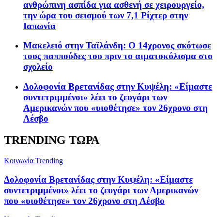
ανθρώπινη ασπίδα για ασθενή σε χειρουργείο,
την ώρα του σεισμού των 7,1 Ρίχτερ στην
Ιαπωνία
Μακελειό στην Ταϊλάνδη: Ο 14χρονος σκότωσε
τους παππούδες του πριν το αιματοκύλισμα στο
σχολείο
Δολοφονία Βρετανίδας στην Κυψέλη: «Είμαστε
συντετριμμένοι» λέει το ζευγάρι των
Αμερικανών που «υιοθέτησε» τον 26χρονο στη
Λέσβο
TRENDING ΤΩΡΑ
Κοινωνία
Trending
Δολοφονία Βρετανίδας στην Κυψέλη: «Είμαστε
συντετριμμένοι» λέει το ζευγάρι των Αμερικανών
που «υιοθέτησε» τον 26χρονο στη Λέσβο