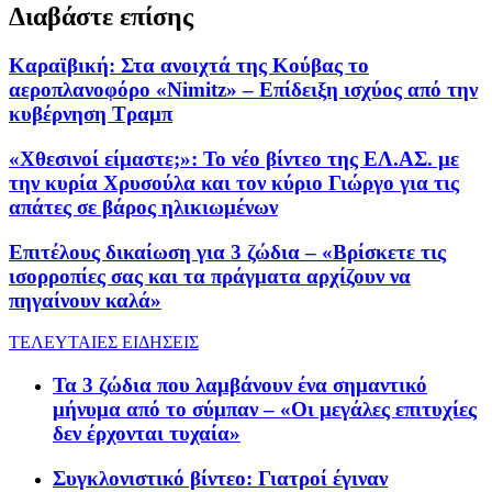
Διαβάστε επίσης
Καραϊβική: Στα ανοιχτά της Κούβας το
αεροπλανοφόρο «Nimitz» – Επίδειξη ισχύος από την
κυβέρνηση Τραμπ
«Χθεσινοί είμαστε;»: Το νέο βίντεο της ΕΛ.ΑΣ. με
την κυρία Χρυσούλα και τον κύριο Γιώργο για τις
απάτες σε βάρος ηλικιωμένων
Επιτέλους δικαίωση για 3 ζώδια – «Βρίσκετε τις
ισορροπίες σας και τα πράγματα αρχίζουν να
πηγαίνουν καλά»
ΤΕΛΕΥΤΑΙΕΣ ΕΙΔΗΣΕΙΣ
Τα 3 ζώδια που λαμβάνουν ένα σημαντικό
μήνυμα από το σύμπαν – «Οι μεγάλες επιτυχίες
δεν έρχονται τυχαία»
Συγκλονιστικό βίντεο: Γιατροί έγιναν