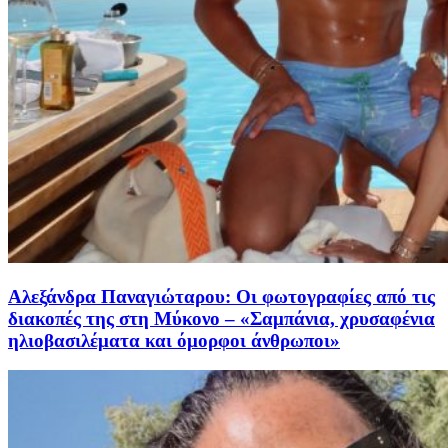
Αλεξάνδρα Παναγιώταρου: Οι φωτογραφίες από τις
διακοπές της στη Μύκονο – «Σαμπάνια, χρυσαφένια
ηλιοβασιλέματα και όμορφοι άνθρωποι»