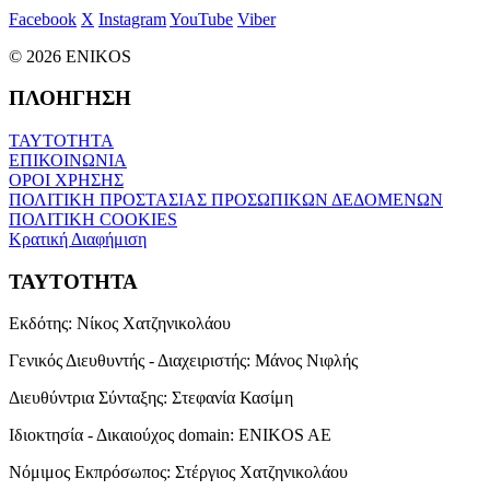
Facebook
X
Instagram
YouTube
Viber
© 2026 ENIKOS
ΠΛΟΗΓΗΣΗ
ΤΑΥΤΟΤΗΤΑ
ΕΠΙΚΟΙΝΩΝΙΑ
ΟΡΟΙ ΧΡΗΣΗΣ
ΠΟΛΙΤΙΚΗ ΠΡΟΣΤΑΣΙΑΣ ΠΡΟΣΩΠΙΚΩΝ ΔΕΔΟΜΕΝΩΝ
ΠΟΛΙΤΙΚΗ COOKIES
Κρατική Διαφήμιση
ΤΑΥΤΟΤΗΤΑ
Εκδότης:
Νίκος Χατζηνικολάου
Γενικός Διευθυντής - Διαχειριστής:
Μάνος Νιφλής
Διευθύντρια Σύνταξης:
Στεφανία Κασίμη
Ιδιοκτησία - Δικαιούχος domain:
ENIKOS AE
Νόμιμος Εκπρόσωπος:
Στέργιος Χατζηνικολάου