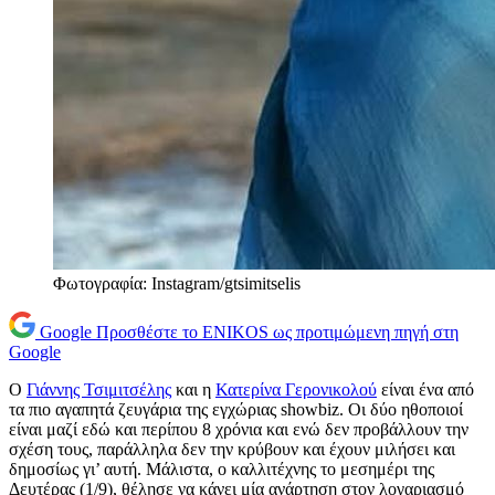
Φωτογραφία: Instagram/gtsimitselis
Google
Προσθέστε το ENIKOS ως προτιμώμενη πηγή στη
Google
Ο
Γιάννης Τσιμιτσέλης
και η
Κατερίνα Γερονικολού
είναι ένα από
τα πιο αγαπητά ζευγάρια της εγχώριας showbiz. Οι δύο ηθοποιοί
είναι μαζί εδώ και περίπου 8 χρόνια και ενώ δεν προβάλλουν την
σχέση τους, παράλληλα δεν την κρύβουν και έχουν μιλήσει και
δημοσίως γι’ αυτή. Μάλιστα, ο καλλιτέχνης το μεσημέρι της
Δευτέρας (1/9), θέλησε να κάνει μία ανάρτηση στον λογαριασμό