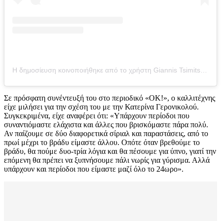
Η δημοσίευση κοινοποιήθηκε από το χρήστη Giannis Tsimitselis (@gtsimitselis)
Σε πρόσφατη συνέντευξή του στο περιοδικό «ΟΚ!», ο καλλιτέχνης
είχε μιλήσει για την σχέση του με την Κατερίνα Γερονικολού.
Συγκεκριμένα, είχε αναφέρει ότι: «Υπάρχουν περίοδοι που
συναντιόμαστε ελάχιστα και άλλες που βρισκόμαστε πάρα πολύ.
Αν παίζουμε σε δύο διαφορετικά σίριαλ και παραστάσεις, από το
πρωί μέχρι το βράδυ είμαστε άλλου. Οπότε όταν βρεθούμε το
βράδυ, θα πούμε δυο-τρία λόγια και θα πέσουμε για ύπνο, γιατί την
επόμενη θα πρέπει να ξυπνήσουμε πάλι νωρίς για γύρισμα. Αλλά
υπάρχουν και περίοδοι που είμαστε μαζί όλο το 24ωρο».