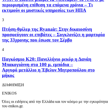
περιορισμένη επίθεση τα επόμενα χρόνια – Τι
εκτιμούν οι μυστικές υπηρεσίες των ΗΠΑ
3
Πτήση-θρίλερ της Ryanair: Στην δικαιοσύνη
προσφεύγουν οι επιβάτες – Συγκλονίζει η μαρτυρία
της 33χρονης που έσωσε τον Σέρβο
4
Παγκόσμιο Κ20: Πανελλήνιο ρεκόρ η Δανάη
Μπακογιάννη στα 100 μ. εμπόδια –
Αργυρό μετάλλιο η Έβελυν Μητροπούλου στο
μήκος
ΔΙΑΦΗΜΙΣΗ
ENIKOS
Όλες οι ειδήσεις από την Ελλάδα και τον κόσμο με την εγκυρότητα
του enikos.gr.