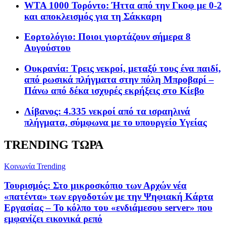
WTA 1000 Τορόντο: Ήττα από την Γκοφ με 0-2
και αποκλεισμός για τη Σάκκαρη
Εορτολόγιο: Ποιοι γιορτάζουν σήμερα 8
Αυγούστου
Ουκρανία: Τρεις νεκροί, μεταξύ τους ένα παιδί,
από ρωσικά πλήγματα στην πόλη Μπροβαρί –
Πάνω από δέκα ισχυρές εκρήξεις στο Κίεβο
Λίβανος: 4.335 νεκροί από τα ισραηλινά
πλήγματα, σύμφωνα με το υπουργείο Υγείας
TRENDING ΤΩΡΑ
Κοινωνία
Trending
Τουρισμός: Στο μικροσκόπιο των Αρχών νέα
«πατέντα» των εργοδοτών με την Ψηφιακή Κάρτα
Εργασίας – Το κόλπο του «ενδιάμεσου server» που
εμφανίζει εικονικά ρεπό