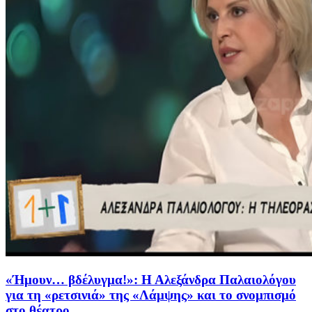
«Ήμουν… βδέλυγμα!»: Η Αλεξάνδρα Παλαιολόγου
για τη «ρετσινιά» της «Λάμψης» και το σνομπισμό
στο θέατρο