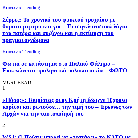
Κοινωνία
Trending
Σέρρες: Το χρονικό του φρικτού τροχαίου με
θύματα μητέρα και γιο – Τα συγκλονιστικά λόγια
του πατέρα και συζύγου και η εκτίμηση του
πραγματογνώμονα
Κοινωνία
Trending
Φωτιά σε κατάστημα στο Παλαιό Φάληρο –
Εκκενώνεται προληπτικά πολυκατοικία – ΦΩΤΟ
MUST READ
1
«Πόσο;»: Τουρίστας στην Κρήτη έδειχνε 10χρονο
κορίτσι και ρωτούσε… την τιμή του – Έρευνες των
Αρχών για την ταυτοποίησή του
2
WSJ: Ο Πούτιν μπορεί να «τεστάρει» το ΝΑΤΟ με