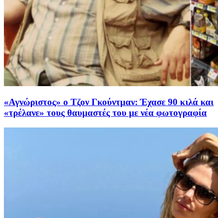
«Αγνώριστος» ο Τζον Γκούντμαν: Έχασε 90 κιλά και
«τρέλανε» τους θαυμαστές του με νέα φωτογραφία