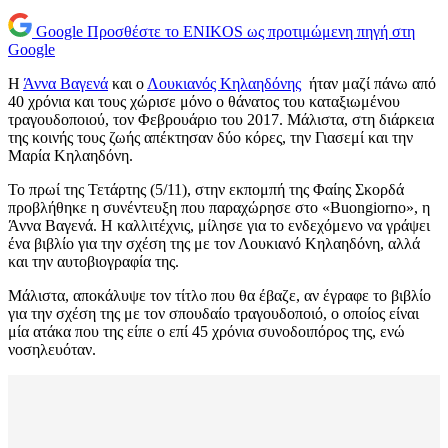
Google
Προσθέστε το ENIKOS ως προτιμώμενη πηγή στη
Google
Η
Άννα Βαγενά
και ο
Λουκιανός Κηλαηδόνης
ήταν μαζί πάνω από
40 χρόνια και τους χώρισε μόνο ο θάνατος του καταξιωμένου
τραγουδοποιού, τον Φεβρουάριο του 2017. Μάλιστα, στη διάρκεια
της κοινής τους ζωής απέκτησαν δύο κόρες, την Γιασεμί και την
Μαρία Κηλαηδόνη.
Το πρωί της Τετάρτης (5/11), στην εκπομπή της Φαίης Σκορδά
προβλήθηκε η συνέντευξη που παραχώρησε στο «Buongiorno», η
Άννα Βαγενά. Η καλλιτέχνις, μίλησε για το ενδεχόμενο να γράψει
ένα βιβλίο για την σχέση της με τον Λουκιανό Κηλαηδόνη, αλλά
και την αυτοβιογραφία της.
Μάλιστα, αποκάλυψε τον τίτλο που θα έβαζε, αν έγραφε το βιβλίο
για την σχέση της με τον σπουδαίο τραγουδοποιό, ο οποίος είναι
μία ατάκα που της είπε ο επί 45 χρόνια συνοδοιπόρος της, ενώ
νοσηλευόταν.