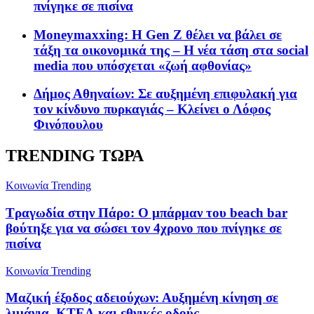
πνίγηκε σε πισίνα
Moneymaxxing: Η Gen Z θέλει να βάλει σε
τάξη τα οικονομικά της – Η νέα τάση στα social
media που υπόσχεται «ζωή αφθονίας»
Δήμος Αθηναίων: Σε αυξημένη επιφυλακή για
τον κίνδυνο πυρκαγιάς – Κλείνει ο Λόφος
Φινόπουλου
TRENDING ΤΩΡΑ
Κοινωνία
Trending
Τραγωδία στην Πάρο: Ο μπάρμαν του beach bar
βούτηξε για να σώσει τον 4χρονο που πνίγηκε σε
πισίνα
Κοινωνία
Trending
Μαζική έξοδος αδειούχων: Αυξημένη κίνηση σε
λιμάνια, ΚΤΕΛ και εθνικές οδούς