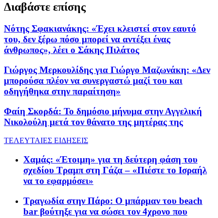
Διαβάστε επίσης
Νότης Σφακιανάκης: «Έχει κλειστεί στον εαυτό
του, δεν ξέρω πόσο μπορεί να αντέξει ένας
άνθρωπος», λέει ο Σάκης Πιλάτος
Γιώργος Μερκουλίδης για Γιώργο Μαζωνάκη: «Δεν
μπορούσα πλέον να συνεργαστώ μαζί του και
οδηγήθηκα στην παραίτηση»
Φαίη Σκορδά: Το δημόσιο μήνυμα στην Αγγελική
Νικολούλη μετά τον θάνατο της μητέρας της
ΤΕΛΕΥΤΑΙΕΣ ΕΙΔΗΣΕΙΣ
Χαμάς: «Έτοιμη» για τη δεύτερη φάση του
σχεδίου Τραμπ στη Γάζα – «Πιέστε το Ισραήλ
να το εφαρμόσει»
Τραγωδία στην Πάρο: Ο μπάρμαν του beach
bar βούτηξε για να σώσει τον 4χρονο που