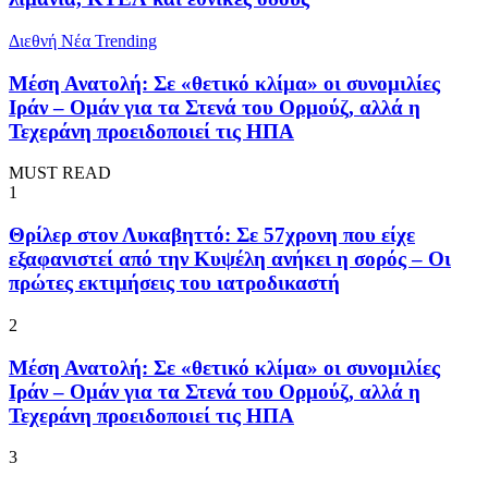
Διεθνή Νέα
Trending
Μέση Ανατολή: Σε «θετικό κλίμα» οι συνομιλίες
Ιράν – Ομάν για τα Στενά του Ορμούζ, αλλά η
Τεχεράνη προειδοποιεί τις ΗΠΑ
MUST READ
1
Θρίλερ στον Λυκαβηττό: Σε 57χρονη που είχε
εξαφανιστεί από την Κυψέλη ανήκει η σορός – Οι
πρώτες εκτιμήσεις του ιατροδικαστή
2
Μέση Ανατολή: Σε «θετικό κλίμα» οι συνομιλίες
Ιράν – Ομάν για τα Στενά του Ορμούζ, αλλά η
Τεχεράνη προειδοποιεί τις ΗΠΑ
3