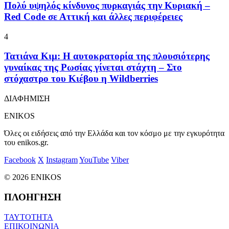
Πολύ υψηλός κίνδυνος πυρκαγιάς την Κυριακή –
Red Code σε Αττική και άλλες περιφέρειες
4
Τατιάνα Κιμ: Η αυτοκρατορία της πλουσιότερης
γυναίκας της Ρωσίας γίνεται στάχτη – Στο
στόχαστρο του Κιέβου η Wildberries
ΔΙΑΦΗΜΙΣΗ
ENIKOS
Όλες οι ειδήσεις από την Ελλάδα και τον κόσμο με την εγκυρότητα
του enikos.gr.
Facebook
X
Instagram
YouTube
Viber
© 2026 ENIKOS
ΠΛΟΗΓΗΣΗ
ΤΑΥΤΟΤΗΤΑ
ΕΠΙΚΟΙΝΩΝΙΑ