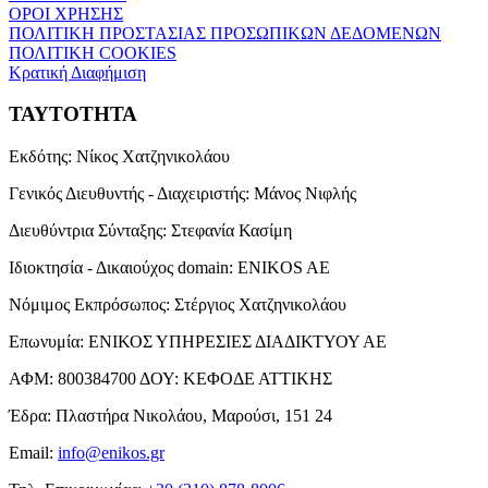
ΟΡΟΙ ΧΡΗΣΗΣ
ΠΟΛΙΤΙΚΗ ΠΡΟΣΤΑΣΙΑΣ ΠΡΟΣΩΠΙΚΩΝ ΔΕΔΟΜΕΝΩΝ
ΠΟΛΙΤΙΚΗ COOKIES
Κρατική Διαφήμιση
ΤΑΥΤΟΤΗΤΑ
Εκδότης:
Νίκος Χατζηνικολάου
Γενικός Διευθυντής - Διαχειριστής:
Μάνος Νιφλής
Διευθύντρια Σύνταξης:
Στεφανία Κασίμη
Ιδιοκτησία - Δικαιούχος domain:
ENIKOS AE
Νόμιμος Εκπρόσωπος:
Στέργιος Χατζηνικολάου
Επωνυμία:
ΕΝΙΚΟΣ ΥΠΗΡΕΣΙΕΣ ΔΙΑΔΙΚΤΥΟΥ ΑΕ
ΑΦΜ:
800384700
ΔΟΥ:
ΚΕΦΟΔΕ ΑΤΤΙΚΗΣ
Έδρα:
Πλαστήρα Νικολάου, Μαρούσι, 151 24
Email:
info@enikos.gr