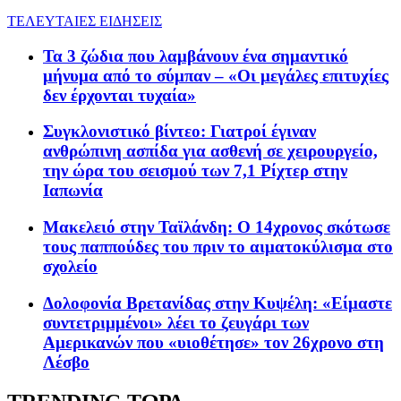
ΤΕΛΕΥΤΑΙΕΣ ΕΙΔΗΣΕΙΣ
Τα 3 ζώδια που λαμβάνουν ένα σημαντικό
μήνυμα από το σύμπαν – «Οι μεγάλες επιτυχίες
δεν έρχονται τυχαία»
Συγκλονιστικό βίντεο: Γιατροί έγιναν
ανθρώπινη ασπίδα για ασθενή σε χειρουργείο,
την ώρα του σεισμού των 7,1 Ρίχτερ στην
Ιαπωνία
Μακελειό στην Ταϊλάνδη: Ο 14χρονος σκότωσε
τους παππούδες του πριν το αιματοκύλισμα στο
σχολείο
Δολοφονία Βρετανίδας στην Κυψέλη: «Είμαστε
συντετριμμένοι» λέει το ζευγάρι των
Αμερικανών που «υιοθέτησε» τον 26χρονο στη
Λέσβο