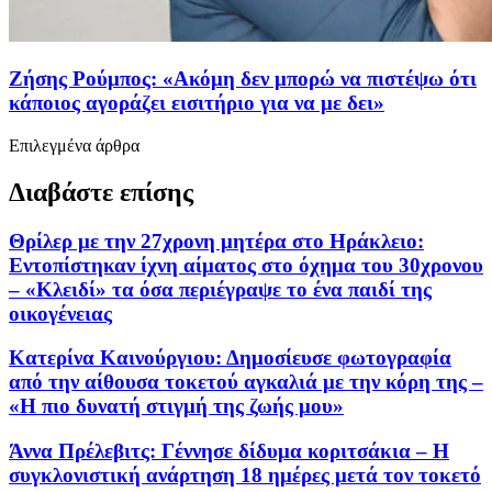
Ζήσης Ρούμπος: «Ακόμη δεν μπορώ να πιστέψω ότι
κάποιος αγοράζει εισιτήριο για να με δει»
Επιλεγμένα άρθρα
Διαβάστε επίσης
Θρίλερ με την 27χρονη μητέρα στο Ηράκλειο:
Εντοπίστηκαν ίχνη αίματος στο όχημα του 30χρονου
– «Κλειδί» τα όσα περιέγραψε το ένα παιδί της
οικογένειας
Κατερίνα Καινούργιου: Δημοσίευσε φωτογραφία
από την αίθουσα τοκετού αγκαλιά με την κόρη της –
«Η πιο δυνατή στιγμή της ζωής μου»
Άννα Πρέλεβιτς: Γέννησε δίδυμα κοριτσάκια – Η
συγκλονιστική ανάρτηση 18 ημέρες μετά τον τοκετό