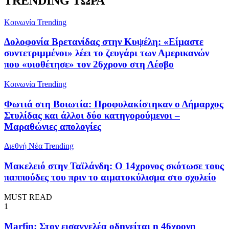
TRENDING ΤΩΡΑ
Κοινωνία
Trending
Δολοφονία Βρετανίδας στην Κυψέλη: «Είμαστε
συντετριμμένοι» λέει το ζευγάρι των Αμερικανών
που «υιοθέτησε» τον 26χρονο στη Λέσβο
Κοινωνία
Trending
Φωτιά στη Βοιωτία: Προφυλακίστηκαν ο Δήμαρχος
Στυλίδας και άλλοι δύο κατηγορούμενοι –
Μαραθώνιες απολογίες
Διεθνή Νέα
Trending
Μακελειό στην Ταϊλάνδη: Ο 14χρονος σκότωσε τους
παππούδες του πριν το αιματοκύλισμα στο σχολείο
MUST READ
1
Marfin: Στον εισαγγελέα οδηγείται η 46χρονη