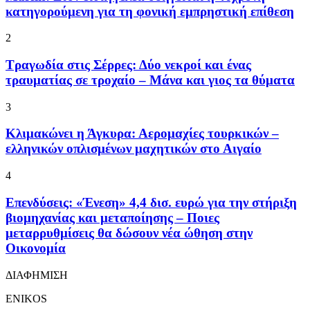
κατηγορούμενη για τη φονική εμπρηστική επίθεση
2
Τραγωδία στις Σέρρες: Δύο νεκροί και ένας
τραυματίας σε τροχαίο – Μάνα και γιος τα θύματα
3
Κλιμακώνει η Άγκυρα: Αερομαχίες τουρκικών –
ελληνικών οπλισμένων μαχητικών στο Αιγαίο
4
Επενδύσεις: «Ένεση» 4,4 δισ. ευρώ για την στήριξη
βιομηχανίας και μεταποίησης – Ποιες
μεταρρυθμίσεις θα δώσουν νέα ώθηση στην
Οικονομία
ΔΙΑΦΗΜΙΣΗ
ENIKOS