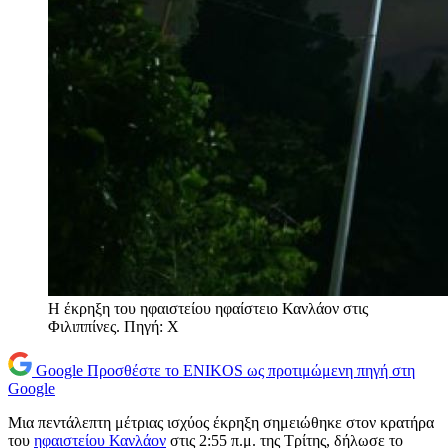
Η έκρηξη του ηφαιστείου ηφαίστειο Κανλάον στις
Φιλιππίνες. Πηγή: Χ
Google
Προσθέστε το ENIKOS ως προτιμώμενη πηγή στη
Google
Μια πεντάλεπτη μέτριας ισχύος έκρηξη σημειώθηκε στον κρατήρα
του
ηφαιστείου Κανλάον
στις 2:55 π.μ. της Τρίτης, δήλωσε το