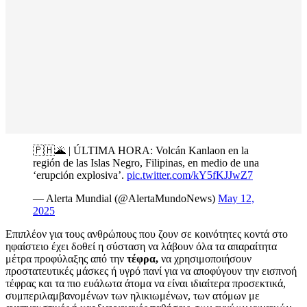
🇵🇭🌋 | ÚLTIMA HORA: Volcán Kanlaon en la
región de las Islas Negro, Filipinas, en medio de una
‘erupción explosiva’.
pic.twitter.com/kY5fKJJwZ7
— Alerta Mundial (@AlertaMundoNews)
May 12,
2025
Επιπλέον για τους ανθρώπους που ζουν σε κοινότητες κοντά στο
ηφαίστειο έχει δοθεί η σύσταση να λάβουν όλα τα απαραίτητα
μέτρα προφύλαξης από την
τέφρα,
να χρησιμοποιήσουν
προστατευτικές μάσκες ή υγρό πανί για να αποφύγουν την εισπνοή
τέφρας και τα πιο ευάλωτα άτομα να είναι ιδιαίτερα προσεκτικά,
συμπεριλαμβανομένων των ηλικιωμένων, των ατόμων με