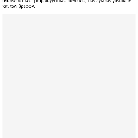
αναπνευστικές ή καρδιαγγειακές παθήσεις, των εγκύων γυναικών
και των βρεφών.