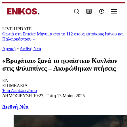
ENIKOS
.
LIVE UPDATE
Φωτιά στη Σητεία: Μήνυμα από το 112 στους κατοίκους Ιτάνου και
Παλαιοκάστρου
»
Αρχική
»
Διεθνή Νέα
«Βρυχάται» ξανά το ηφαίστειο Κανλάον
στις Φιλιππίνες – Ακυρώθηκαν πτήσεις
EN
ΕΠΙΜΕΛΕΙΑ
Έυη Απολλωνάτου
ΔΗΜΟΣΙΕΥΣΗ
10:23, Τρίτη 13 Μαΐου 2025
Διεθνή Νέα