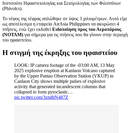
Ινστιτούτο Ηφαιστειολογίας και Σεισμολογίας των Φιλιππίνων
(Phivolcs).
Το νέφος της τέφρας απλώθηκε σε ύψος 3 χιλιομέτρων. Αυτό είχε
ως αποτέλεσμα η εταιρεία AirAsia Philippines να ακυρώσει 4
πτήσεις, ενώ έχει εκδοθεί
Ειδοποίηση προς του Αεροπόρους
(ΝΟΤΑΜ)
για σήμερα για τις πτήσεις που θα γίνουν στην περιοχή
του ηφαιστείου.
Η στιγμή της έκρηξης του ηφαιστείου
LOOK: IP camera footage of the -03:00 AM, 13 May
2025 explosive eruption at Kanlaon Volcano captured
by the Upper Pantao Observation Station (VKUP) in
Canlaon City shows multiple pulses of explosive
activity that generated incandescent columns that
collapsed to form pyroclastic…
pic.twitter.com/3zm8iN487Z