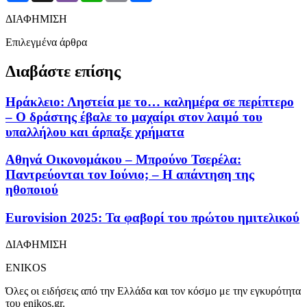
ΔΙΑΦΗΜΙΣΗ
Επιλεγμένα άρθρα
Διαβάστε επίσης
Ηράκλειο: Ληστεία με το… καλημέρα σε περίπτερο
– Ο δράστης έβαλε το μαχαίρι στον λαιμό του
υπαλλήλου και άρπαξε χρήματα
Αθηνά Οικονομάκου – Μπρούνο Τσερέλα:
Παντρεύονται τον Ιούνιο; – Η απάντηση της
ηθοποιού
Eurovision 2025: Τα φαβορί του πρώτου ημιτελικού
ΔΙΑΦΗΜΙΣΗ
ENIKOS
Όλες οι ειδήσεις από την Ελλάδα και τον κόσμο με την εγκυρότητα
του enikos.gr.