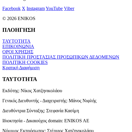
Facebook
X
Instagram
YouTube
Viber
© 2026 ENIKOS
ΠΛΟΗΓΗΣΗ
ΤΑΥΤΟΤΗΤΑ
ΕΠΙΚΟΙΝΩΝΙΑ
ΟΡΟΙ ΧΡΗΣΗΣ
ΠΟΛΙΤΙΚΗ ΠΡΟΣΤΑΣΙΑΣ ΠΡΟΣΩΠΙΚΩΝ ΔΕΔΟΜΕΝΩΝ
ΠΟΛΙΤΙΚΗ COOKIES
Κρατική Διαφήμιση
ΤΑΥΤΟΤΗΤΑ
Εκδότης:
Νίκος Χατζηνικολάου
Γενικός Διευθυντής - Διαχειριστής:
Μάνος Νιφλής
Διευθύντρια Σύνταξης:
Στεφανία Κασίμη
Ιδιοκτησία - Δικαιούχος domain:
ENIKOS AE
Νόμιμος Εκπρόσωπος:
Στέργιος Χατζηνικολάου