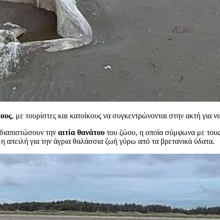
ους
, με τουρίστες και κατοίκους να συγκεντρώνονται στην ακτή για 
 διαπιστώσουν την
αιτία θανάτου
του ζώου, η οποία σύμφωνα με τους 
μη απειλή για την άγρια θαλάσσια ζωή γύρω από τα βρετανικά ύδατα.