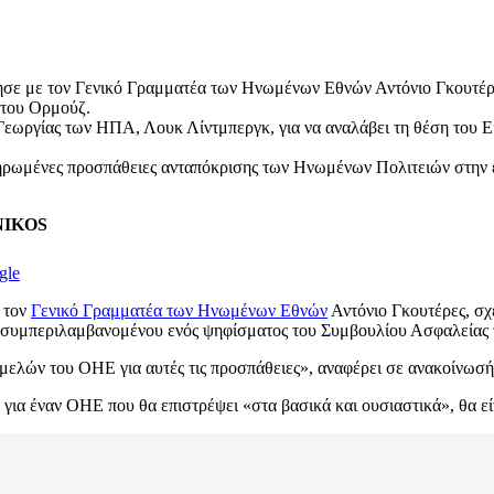
με τον Γενικό Γραμματέα των Ηνωμένων Εθνών Αντόνιο Γκουτέρες, σ
ό του Ορμούζ.
ωργίας των ΗΠΑ, Λουκ Λίντμπεργκ, για να αναλάβει τη θέση του Ε
κληρωμένες προσπάθειες ανταπόκρισης των Ηνωμένων Πολιτειών στην
ENIKOS
gle
 τον
Γενικό Γραμματέα των Ηνωμένων Εθνών
Αντόνιο Γκουτέρες, σχε
ύζ, συμπεριλαμβανομένου ενός ψηφίσματος του Συμβουλίου Ασφαλείας
 μελών του ΟΗΕ για αυτές τις προσπάθειες», αναφέρει σε ανακοίνωσ
α έναν ΟΗΕ που θα επιστρέψει «στα βασικά και ουσιαστικά», θα είν