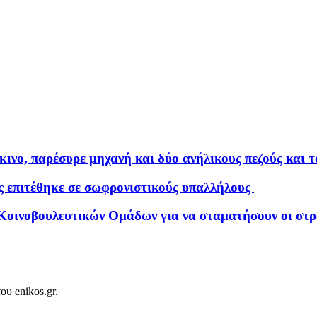
ινο, παρέσυρε μηχανή και δύο ανήλικους πεζούς και τ
ς επιτέθηκε σε σωφρονιστικούς υπαλλήλους
Κοινοβουλευτικών Ομάδων για να σταματήσουν οι στρα
ου enikos.gr.