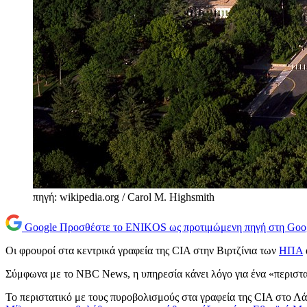
πηγή: wikipedia.org / Carol M. Highsmith
Google
Προσθέστε το ENIKOS ως προτιμώμενη πηγή στη Goo
Οι φρουροί στα κεντρικά γραφεία της CIA στην Βιρτζίνια των
ΗΠΑ
Σύμφωνα με το NBC News, η υπηρεσία κάνει λόγο για ένα «περιστα
Το περιστατικό με τους πυροβολισμούς στα γραφεία της CIA στο Λά