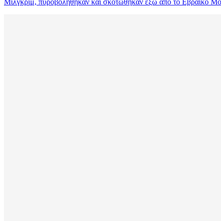
Μίλγκριμ, πυροβολήθηκαν και σκοτώθηκαν έξω από το Εβραϊκό Μο