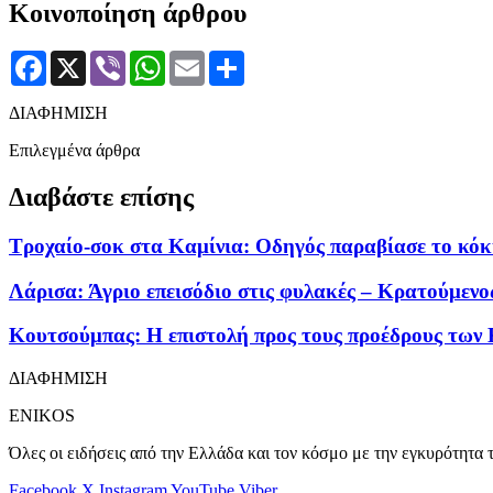
Κοινοποίηση άρθρου
Facebook
X
Viber
WhatsApp
Email
Μοιραστείτε
ΔΙΑΦΗΜΙΣΗ
Επιλεγμένα άρθρα
Διαβάστε επίσης
Τροχαίο-σοκ στα Καμίνια: Οδηγός παραβίασε το κόκκ
Λάρισα: Άγριο επεισόδιο στις φυλακές – Κρατούμενο
Κουτσούμπας: Η επιστολή προς τους προέδρους των 
ΔΙΑΦΗΜΙΣΗ
ENIKOS
Όλες οι ειδήσεις από την Ελλάδα και τον κόσμο με την εγκυρότητα τ
Facebook
X
Instagram
YouTube
Viber