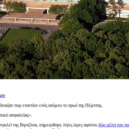
gle
άνοιξαν πυρ εναντίον ενός ατόμου το πρωί της Πέμπτης.
τικό ασφαλείας».
νγκλεϊ της Βιρτζίνια, σημειώθηκε λίγες ώρες αφότου
δύο μέλη του πρ