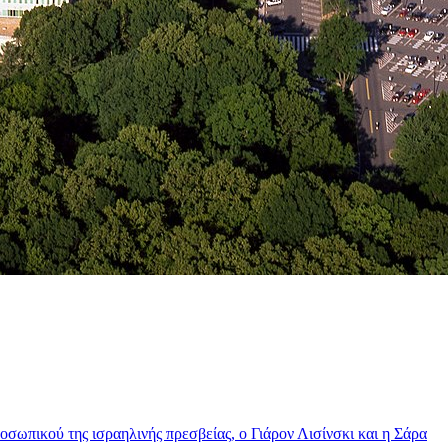
οσωπικού της ισραηλινής πρεσβείας, ο Γιάρον Λισίνσκι και η Σάρα