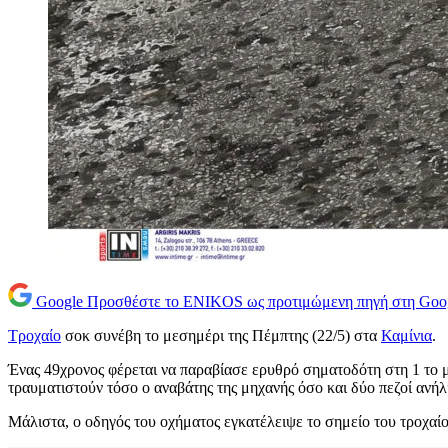
Google
Προσθέστε το ENIKOS ως προτιμώμενη πηγή στη Goo
Τροχαίο
σοκ συνέβη το μεσημέρι της Πέμπτης (22/5) στα
Καμίνια
.
Ένας 49χρονος φέρεται να παραβίασε ερυθρό σηματοδότη στη 1 το 
τραυματιστούν τόσο ο αναβάτης της μηχανής όσο και δύο πεζοί ανήλι
Μάλιστα, ο οδηγός του οχήματος εγκατέλειψε το σημείο του τροχαίο