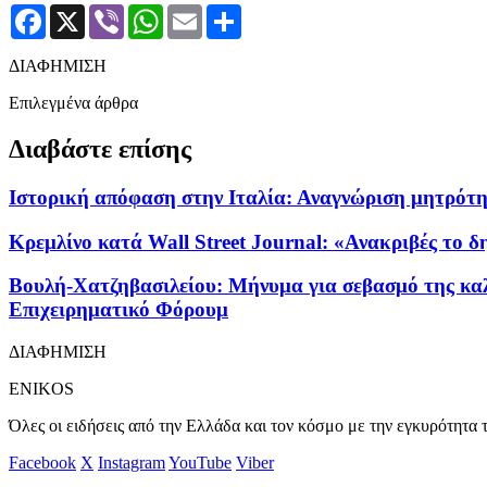
Facebook
X
Viber
WhatsApp
Email
Μοιραστείτε
ΔΙΑΦΗΜΙΣΗ
Επιλεγμένα άρθρα
Διαβάστε επίσης
Ιστορική απόφαση στην Ιταλία: Αναγνώριση μητρότητ
Κρεμλίνο κατά Wall Street Journal: «Ανακριβές το 
Βουλή-Χατζηβασιλείου: Μήνυμα για σεβασμό της καλή
Επιχειρηματικό Φόρουμ
ΔΙΑΦΗΜΙΣΗ
ENIKOS
Όλες οι ειδήσεις από την Ελλάδα και τον κόσμο με την εγκυρότητα τ
Facebook
X
Instagram
YouTube
Viber