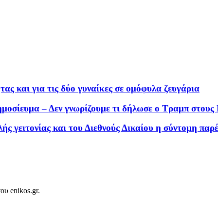
ας και για τις δύο γυναίκες σε ομόφυλα ζευγάρια
δημοσίευμα – Δεν γνωρίζουμε τι δήλωσε ο Τραμπ στου
ς γειτονίας και του Διεθνούς Δικαίου η σύντομη πα
ου enikos.gr.