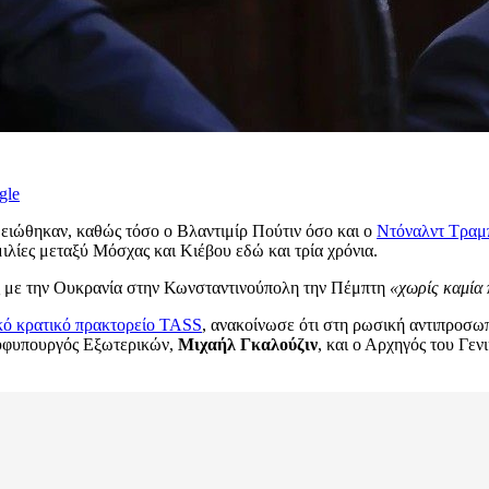
gle
ειώθηκαν, καθώς τόσο ο Βλαντιμίρ Πούτιν όσο και ο
Ντόναλντ Τραμ
μιλίες μεταξύ Μόσχας και Κιέβου εδώ και τρία χρόνια.
ς με την Ουκρανία στην Κωνσταντινούπολη την Πέμπτη
«χωρίς καμία
κό κρατικό πρακτορείο TASS
, ανακοίνωσε ότι στη ρωσική αντιπροσω
 υφυπουργός Εξωτερικών,
Μιχαήλ Γκαλούζιν
, και ο Αρχηγός του Γεν