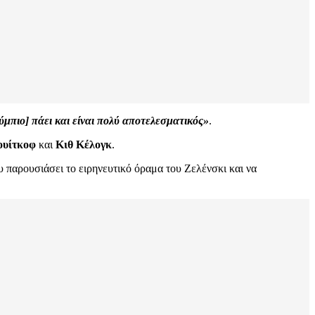
ύμπιο] πάει και είναι πολύ αποτελεσματικός»
.
ουίτκοφ
και
Κιθ Κέλογκ
.
υ παρουσιάσει το ειρηνευτικό όραμα του Ζελένσκι και να