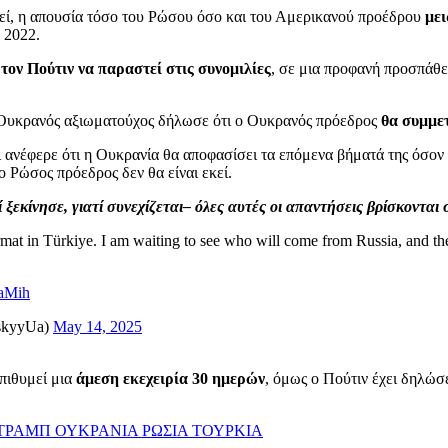
στεί, η απουσία τόσο του Ρώσου όσο και του Αμερικανού προέδρου
μει
 2022.
 τον Πούτιν να παραστεί στις συνομιλίες
, σε μια προφανή προσπάθει
, Ουκρανός αξιωματούχος δήλωσε ότι ο Ουκρανός πρόεδρος
θα συμμετ
 ανέφερε ότι η Ουκρανία θα αποφασίσει τα επόμενα βήματά της όσον α
ο Ρώσος πρόεδρος δεν θα είναι εκεί.
 ξεκίνησε, γιατί συνεχίζεται– όλες αυτές οι απαντήσεις βρίσκοντα
mat in Türkiye. I am waiting to see who will come from Russia, and then
KaMih
skyyUa)
May 14, 2025
πιθυμεί μια
άμεση εκεχειρία 30 ημερών
, όμως ο Πούτιν έχει δηλώσε
ΤΡΑΜΠ
ΟΥΚΡΑΝΙΑ
ΡΩΣΙΑ
ΤΟΥΡΚΙΑ