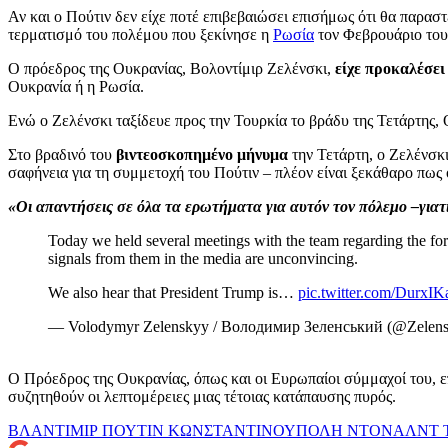
Αν και ο Πούτιν δεν είχε ποτέ επιβεβαιώσει επισήμως ότι θα παρα
τερματισμό του πολέμου που ξεκίνησε η
Ρωσία
τον Φεβρουάριο του
Ο πρόεδρος της Ουκρανίας, Βολοντίμιρ Ζελένσκι,
είχε προκαλέσει
Ουκρανία ή η Ρωσία.
Ενώ ο Ζελένσκι ταξίδευε προς την Τουρκία το βράδυ της Τετάρτης
Στο βραδινό του
βιντεοσκοπημένο μήνυμα
την Τετάρτη, ο Ζελένσκι
σαφήνεια για τη συμμετοχή του Πούτιν – πλέον είναι ξεκάθαρο πως 
«Οι απαντήσεις σε όλα τα ερωτήματα για αυτόν τον πόλεμο –γιατί
Today we held several meetings with the team regarding the for
signals from them in the media are unconvincing.
We also hear that President Trump is…
pic.twitter.com/DurxI
— Volodymyr Zelenskyy / Володимир Зеленський (@Zelen
Ο Πρόεδρος της Ουκρανίας, όπως και οι Ευρωπαίοι σύμμαχοί του, ε
συζητηθούν οι λεπτομέρειες μιας τέτοιας κατάπαυσης πυρός.
ΒΛΑΝΤΙΜΙΡ ΠΟΥΤΙΝ
ΚΩΝΣΤΑΝΤΙΝΟΥΠΟΛΗ
ΝΤΟΝΑΛΝΤ 