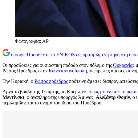
Φωτογραφία: AP
Google
Προσθέστε το ENIKOS ως προτιμώμενη πηγή στη Goo
Οι προσδοκίες για ουσιαστική πρόοδο στον πόλεμο της
Ουκρανίας
μ
Ρώσος Πρόεδρος στην
Κωνσταντινούπολη
, τις πρώτες άμεσες συνο
Την Κυριακή, ο
Ρώσος πρόεδρος
πρότεινε άμεσες διαπραγματεύσει
Αργά το βράδυ της Τετάρτης, το Κρεμλίνο,
όπως μετέδωσε το ρωσι
Μεντίνσκι
, ο αναπληρωτής υπουργός Άμυνας,
Αλεξάντρ Φομίν
, ο
περιλαμβάνεται το όνομα του ίδιου του Προέδρου.