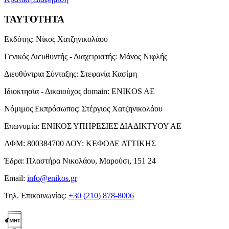
ΤΑΥΤΟΤΗΤΑ
Εκδότης:
Νίκος Χατζηνικολάου
Γενικός Διευθυντής - Διαχειριστής:
Μάνος Νιφλής
Διευθύντρια Σύνταξης:
Στεφανία Κασίμη
Ιδιοκτησία - Δικαιούχος domain:
ENIKOS AE
Νόμιμος Εκπρόσωπος:
Στέργιος Χατζηνικολάου
Επωνυμία:
ΕΝΙΚΟΣ ΥΠΗΡΕΣΙΕΣ ΔΙΑΔΙΚΤΥΟΥ ΑΕ
ΑΦΜ:
800384700
ΔΟΥ:
ΚΕΦΟΔΕ ΑΤΤΙΚΗΣ
Έδρα:
Πλαστήρα Νικολάου, Μαρούσι, 151 24
Email:
info@enikos.gr
Τηλ. Επικοινωνίας:
+30 (210) 878-8006