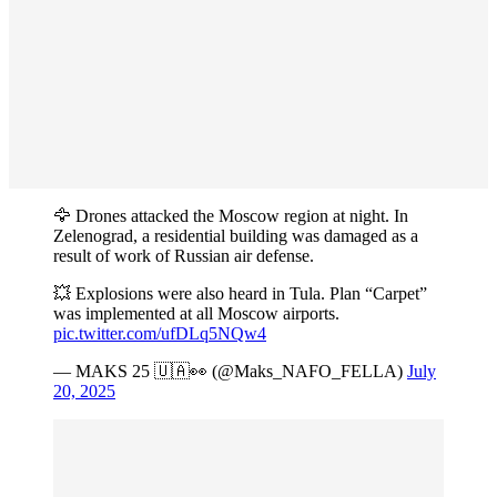
🦅 Drones attacked the Moscow region at night. In
Zelenograd, a residential building was damaged as a
result of work of Russian air defense.
💥 Explosions were also heard in Tula. Plan “Carpet”
was implemented at all Moscow airports.
pic.twitter.com/ufDLq5NQw4
— MAKS 25 🇺🇦👀 (@Maks_NAFO_FELLA)
July
20, 2025