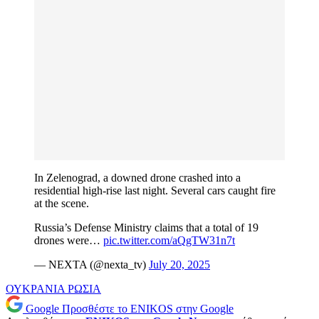
In Zelenograd, a downed drone crashed into a
residential high-rise last night. Several cars caught fire
at the scene.
Russia’s Defense Ministry claims that a total of 19
drones were…
pic.twitter.com/aQgTW31n7t
— NEXTA (@nexta_tv)
July 20, 2025
ΟΥΚΡΑΝΙΑ
ΡΩΣΙΑ
Google
Προσθέστε το ENIKOS στην Google