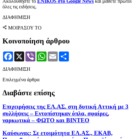
Ακολουθήστε το
ENIKOS στο Google News
και μάθετε πρώτοι
όλες τις ειδήσεις.
ΔΙΑΦΗΜΙΣΗ
ΜΟΙΡΑΣΟΥ ΤΟ
Κοινοποίηση άρθρου
Facebook
X
Viber
WhatsApp
Email
Μοιραστείτε
ΔΙΑΦΗΜΙΣΗ
Επιλεγμένα άρθρα
Διαβάστε επίσης
Επιχειρήσεις της ΕΛ.ΑΣ. στη δυτική Αττική με 3
συλλήψεις – Εντοπίστηκαν όπλα, σφαίρες,
ναρκωτικά – ΦΩΤΟ και ΒΙΝΤΕΟ
Καύσωνας: Σε ετοιμότητα ΕΛ.ΑΣ., ΕΚΑΒ,