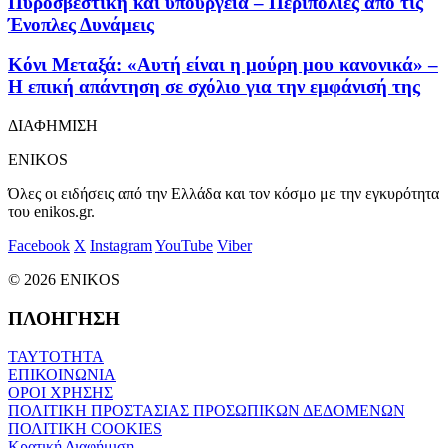
Πυροσβεστική και υπουργεία – Περιπολίες από τις
Ένοπλες Δυνάμεις
Κόνι Μεταξά: «Αυτή είναι η μούρη μου κανονικά» –
Η επική απάντηση σε σχόλιο για την εμφάνισή της
ΔΙΑΦΗΜΙΣΗ
ENIKOS
Όλες οι ειδήσεις από την Ελλάδα και τον κόσμο με την εγκυρότητα
του enikos.gr.
Facebook
X
Instagram
YouTube
Viber
© 2026 ENIKOS
ΠΛΟΗΓΗΣΗ
ΤΑΥΤΟΤΗΤΑ
ΕΠΙΚΟΙΝΩΝΙΑ
ΟΡΟΙ ΧΡΗΣΗΣ
ΠΟΛΙΤΙΚΗ ΠΡΟΣΤΑΣΙΑΣ ΠΡΟΣΩΠΙΚΩΝ ΔΕΔΟΜΕΝΩΝ
ΠΟΛΙΤΙΚΗ COOKIES
Κρατική Διαφήμιση