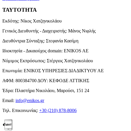
ΤΑΥΤΟΤΗΤΑ
Εκδότης:
Νίκος Χατζηνικολάου
Γενικός Διευθυντής - Διαχειριστής:
Μάνος Νιφλής
Διευθύντρια Σύνταξης:
Στεφανία Κασίμη
Ιδιοκτησία - Δικαιούχος domain:
ENIKOS AE
Νόμιμος Εκπρόσωπος:
Στέργιος Χατζηνικολάου
Επωνυμία:
ΕΝΙΚΟΣ ΥΠΗΡΕΣΙΕΣ ΔΙΑΔΙΚΤΥΟΥ ΑΕ
ΑΦΜ:
800384700
ΔΟΥ:
ΚΕΦΟΔΕ ΑΤΤΙΚΗΣ
Έδρα:
Πλαστήρα Νικολάου, Μαρούσι, 151 24
Email:
info@enikos.gr
Τηλ. Επικοινωνίας:
+30 (210) 878-8006