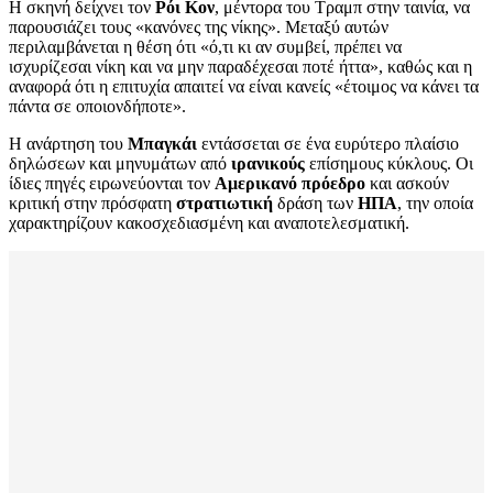
Η σκηνή δείχνει τον
Ρόι Κον
, μέντορα του Τραμπ στην ταινία, να
παρουσιάζει τους «κανόνες της νίκης». Μεταξύ αυτών
περιλαμβάνεται η θέση ότι «ό,τι κι αν συμβεί, πρέπει να
ισχυρίζεσαι νίκη και να μην παραδέχεσαι ποτέ ήττα», καθώς και η
αναφορά ότι η επιτυχία απαιτεί να είναι κανείς «έτοιμος να κάνει τα
πάντα σε οποιονδήποτε».
Η ανάρτηση του
Μπαγκάι
εντάσσεται σε ένα ευρύτερο πλαίσιο
δηλώσεων και μηνυμάτων από
ιρανικούς
επίσημους κύκλους. Οι
ίδιες πηγές ειρωνεύονται τον
Αμερικανό πρόεδρο
και ασκούν
κριτική στην πρόσφατη
στρατιωτική
δράση των
ΗΠΑ
, την οποία
χαρακτηρίζουν κακοσχεδιασμένη και αναποτελεσματική.