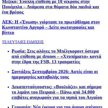
Μεξικό: Ένοπλη επίθεση με 10 νεκρούς στην
Πουέμπλα – Ανάμεσα στα θύματα δύο παιδιά και
ένα βρέφος
ΑΕΚ: Η «Ένωση» γιόρτασε το πρωτάθλημα στον
Κωνσταντίνο Αργυρό – Δείτε φωτογραφίες και
βίντεο
ΤΕΛΕΥΤΑΙΕΣ ΕΙΔΗΣΕΙΣ
Ρωσία: Στις φλόγες το Μπέλγκοροντ ύστερα
από επίθεση με drones – «Χτυπήματα» κοντά
στην έδρα της FSB, 13 τραυματίες
Συντάξεις Σεπτεμβρίου 2026: Αυτές είναι οι
ημερομηνίες καταβολής τους
Δεκαπενταύγουστος: «Βουλιάζει» και σήμερα
το λιμάνι του Πειραιά – Πάνω από 34.000
επιβάτες αναχωρούν για τα νησιά του Αιγαίου
Γερμανία: Νέα έρευνα για την άμυνα απέναντι