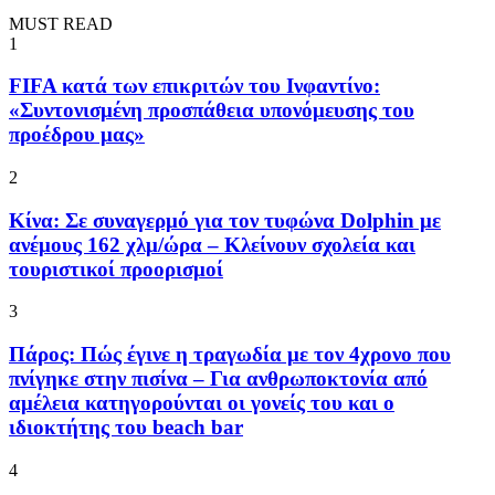
MUST READ
1
FIFA κατά των επικριτών του Ινφαντίνο:
«Συντονισμένη προσπάθεια υπονόμευσης του
προέδρου μας»
2
Κίνα: Σε συναγερμό για τον τυφώνα Dolphin με
ανέμους 162 χλμ/ώρα – Κλείνουν σχολεία και
τουριστικοί προορισμοί
3
Πάρος: Πώς έγινε η τραγωδία με τον 4χρονο που
πνίγηκε στην πισίνα – Για ανθρωποκτονία από
αμέλεια κατηγορούνται οι γονείς του και ο
ιδιοκτήτης του beach bar
4