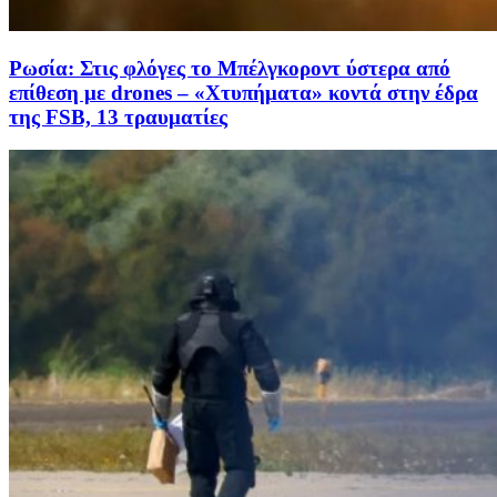
Ρωσία: Στις φλόγες το Μπέλγκοροντ ύστερα από
επίθεση με drones – «Χτυπήματα» κοντά στην έδρα
της FSB, 13 τραυματίες