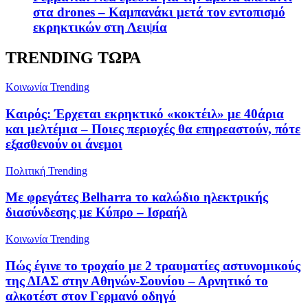
στα drones – Καμπανάκι μετά τον εντοπισμό
εκρηκτικών στη Λειψία
TRENDING ΤΩΡΑ
Κοινωνία
Trending
Καιρός: Έρχεται εκρηκτικό «κοκτέιλ» με 40άρια
και μελτέμια – Ποιες περιοχές θα επηρεαστούν, πότε
εξασθενούν οι άνεμοι
Πολιτική
Trending
Με φρεγάτες Belharra το καλώδιο ηλεκτρικής
διασύνδεσης με Κύπρο – Ισραήλ
Κοινωνία
Trending
Πώς έγινε το τροχαίο με 2 τραυματίες αστυνομικούς
της ΔΙΑΣ στην Αθηνών-Σουνίου – Αρνητικό το
αλκοτέστ στον Γερμανό οδηγό