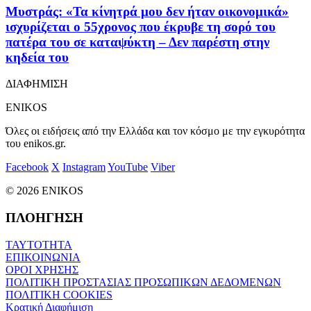
Μυστράς: «Τα κίνητρά μου δεν ήταν οικονομικά»
ισχυρίζεται ο 55χρονος που έκρυβε τη σορό του
πατέρα του σε καταψύκτη – Δεν παρέστη στην
κηδεία του
ΔΙΑΦΗΜΙΣΗ
ENIKOS
Όλες οι ειδήσεις από την Ελλάδα και τον κόσμο με την εγκυρότητα
του enikos.gr.
Facebook
X
Instagram
YouTube
Viber
© 2026 ENIKOS
ΠΛΟΗΓΗΣΗ
ΤΑΥΤΟΤΗΤΑ
ΕΠΙΚΟΙΝΩΝΙΑ
ΟΡΟΙ ΧΡΗΣΗΣ
ΠΟΛΙΤΙΚΗ ΠΡΟΣΤΑΣΙΑΣ ΠΡΟΣΩΠΙΚΩΝ ΔΕΔΟΜΕΝΩΝ
ΠΟΛΙΤΙΚΗ COOKIES
Κρατική Διαφήμιση