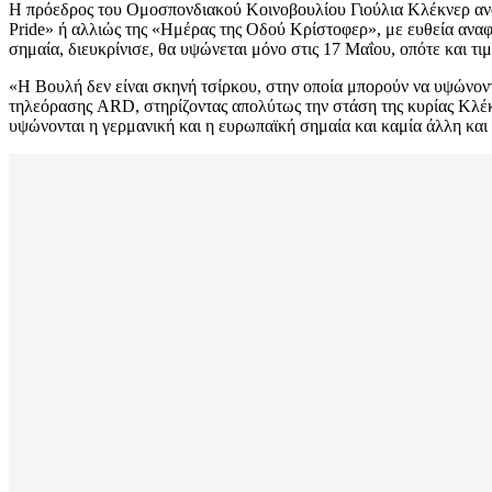
Η πρόεδρος του Ομοσπονδιακού Κοινοβουλίου Γιούλια Κλέκνερ ανακ
Pride» ή αλλιώς της «Ημέρας της Οδού Κρίστοφερ», με ευθεία ανα
σημαία, διευκρίνισε, θα υψώνεται μόνο στις 17 Μαΐου, οπότε και τι
«Η Βουλή δεν είναι σκηνή τσίρκου, στην οποία μπορούν να υψώνον
τηλεόρασης ARD, στηρίζοντας απολύτως την στάση της κυρίας Κλέκν
υψώνονται η γερμανική και η ευρωπαϊκή σημαία και καμία άλλη και