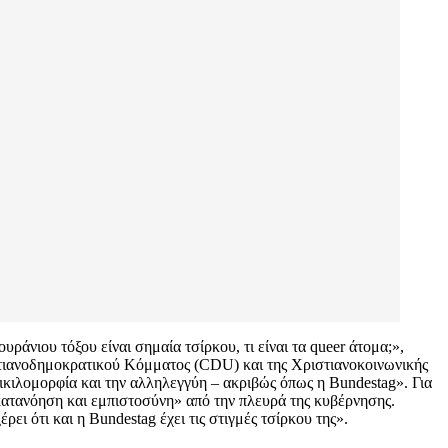
άνιου τόξου είναι σημαία τσίρκου, τι είναι τα queer άτομα;»,
τιανοδημοκρατικού Κόμματος (CDU) και της Χριστιανοκοινωνικής
οικιλομορφία και την αλληλεγγύη – ακριβώς όπως η Bundestag». Για
 κατανόηση και εμπιστοσύνη» από την πλευρά της κυβέρνησης.
ει ότι και η Bundestag έχει τις στιγμές τσίρκου της».