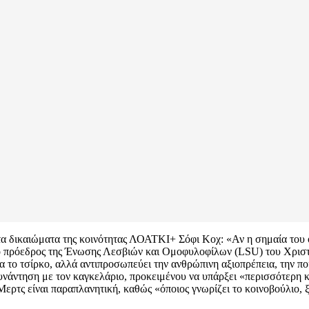
α δικαιώματα της κοινότητας ΛΟΑΤΚΙ+ Σόφι Κοχ: «Αν η σημαία του ουρ
 ο πρόεδρος της Ένωσης Λεσβιών και Ομοφυλοφίλων (LSU) του Χρισ
ια το τσίρκο, αλλά αντιπροσωπεύει την ανθρώπινη αξιοπρέπεια, την π
 συνάντηση με τον καγκελάριο, προκειμένου να υπάρξει «περισσότερη
ρτς είναι παραπλανητική, καθώς «όποιος γνωρίζει το κοινοβούλιο, ξέρ