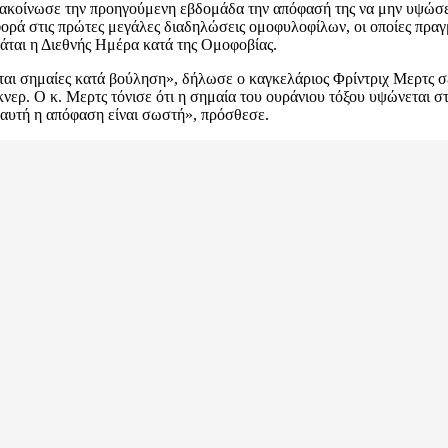
οίνωσε την προηγούμενη εβδομάδα την απόφασή της να μην υψώσει τ
φορά στις πρώτες μεγάλες διαδηλώσεις ομοφυλοφίλων, οι οποίες πρα
μάται η Διεθνής Ημέρα κατά της Ομοφοβίας.
ται σημαίες κατά βούληση», δήλωσε ο καγκελάριος Φρίντριχ Μερτς σ
ερ. Ο κ. Μερτς τόνισε ότι η σημαία του ουράνιου τόξου υψώνεται στ
 αυτή η απόφαση είναι σωστή», πρόσθεσε.