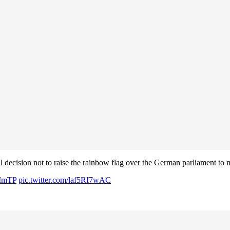
 decision not to raise the rainbow flag over the German parliament to
jMmTP
pic.twitter.com/laf5RI7wAC