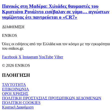
Πανικός στη Μαδέρα: Χιλιάδες θαυμαστές του
Κριστιάνο Ρονάλντο εισέβαλαν σε γάμο… αγνώστων
νομίζοντας ότι παντρεύεται ο «CR7»
ΔΙΑΦΗΜΙΣΗ
ENIKOS
Όλες οι ειδήσεις από την Ελλάδα και τον κόσμο με την εγκυρότητα
του enikos.gr.
Facebook
X
Instagram
YouTube
Viber
© 2026 ENIKOS
ΠΛΟΗΓΗΣΗ
ΤΑΥΤΟΤΗΤΑ
ΕΠΙΚΟΙΝΩΝΙΑ
ΟΡΟΙ ΧΡΗΣΗΣ
ΠΟΛΙΤΙΚΗ ΠΡΟΣΤΑΣΙΑΣ ΠΡΟΣΩΠΙΚΩΝ ΔΕΔΟΜΕΝΩΝ
ΠΟΛΙΤΙΚΗ COOKIES
Κρατική Διαφήμιση