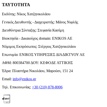
ΤΑΥΤΟΤΗΤΑ
Εκδότης:
Νίκος Χατζηνικολάου
Γενικός Διευθυντής - Διαχειριστής:
Μάνος Νιφλής
Διευθύντρια Σύνταξης:
Στεφανία Κασίμη
Ιδιοκτησία - Δικαιούχος domain:
ENIKOS AE
Νόμιμος Εκπρόσωπος:
Στέργιος Χατζηνικολάου
Επωνυμία:
ΕΝΙΚΟΣ ΥΠΗΡΕΣΙΕΣ ΔΙΑΔΙΚΤΥΟΥ ΑΕ
ΑΦΜ:
800384700
ΔΟΥ:
ΚΕΦΟΔΕ ΑΤΤΙΚΗΣ
Έδρα:
Πλαστήρα Νικολάου, Μαρούσι, 151 24
Email:
info@enikos.gr
Τηλ. Επικοινωνίας:
+30 (210) 878-8006