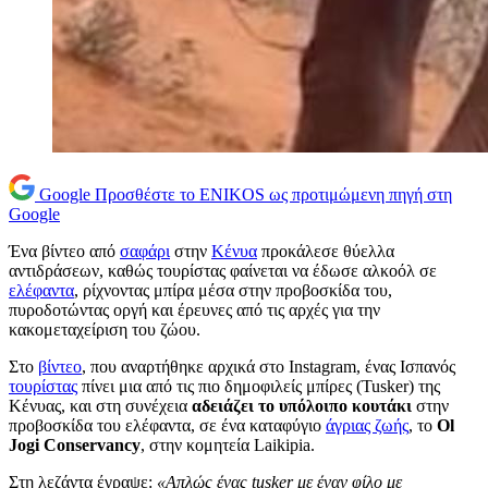
Google
Προσθέστε το ENIKOS ως προτιμώμενη πηγή στη
Google
Ένα βίντεο από
σαφάρι
στην
Κένυα
προκάλεσε θύελλα
αντιδράσεων, καθώς τουρίστας φαίνεται να έδωσε αλκοόλ σε
ελέφαντα
, ρίχνοντας μπίρα μέσα στην προβοσκίδα του,
πυροδοτώντας οργή και έρευνες από τις αρχές για την
κακομεταχείριση του ζώου.
Στο
βίντεο
, που αναρτήθηκε αρχικά στο Instagram, ένας Ισπανός
τουρίστας
πίνει μια από τις πιο δημοφιλείς μπίρες (Tusker) της
Κένυας, και στη συνέχεια
αδειάζει το υπόλοιπο κουτάκι
στην
προβοσκίδα του ελέφαντα, σε ένα καταφύγιο
άγριας ζωής
, το
Ol
Jogi Conservancy
, στην κομητεία Laikipia.
Στη λεζάντα έγραψε:
«Απλώς ένας tusker με έναν φίλο με