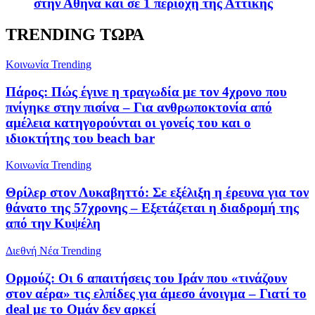
στην Αθήνα και σε 1 περιοχή της Αττικής
TRENDING ΤΩΡΑ
Κοινωνία
Trending
Πάρος: Πώς έγινε η τραγωδία με τον 4χρονο που
πνίγηκε στην πισίνα – Για ανθρωποκτονία από
αμέλεια κατηγορούνται οι γονείς του και ο
ιδιοκτήτης του beach bar
Κοινωνία
Trending
Θρίλερ στον Λυκαβηττό: Σε εξέλιξη η έρευνα για τον
θάνατο της 57χρονης – Εξετάζεται η διαδρομή της
από την Κυψέλη
Διεθνή Νέα
Trending
Ορμούζ: Οι 6 απαιτήσεις του Ιράν που «τινάζουν
στον αέρα» τις ελπίδες για άμεσο άνοιγμα – Γιατί το
deal με το Ομάν δεν αρκεί