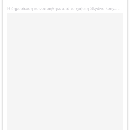
Η δημοσίευση κοινοποιήθηκε από το χρήστη Skydive kenya (@skydive_kenya)