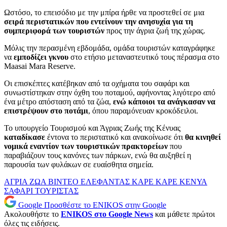
Ωστόσο, το επεισόδιο με την μπίρα ήρθε να προστεθεί σε μια
σειρά περιστατικών που εντείνουν την ανησυχία για τη
συμπεριφορά των τουριστών
προς την άγρια ζωή της χώρας.
Μόλις την περασμένη εβδομάδα, ομάδα τουριστών καταγράφηκε
να
εμποδίζει γκνου
στο ετήσιο μεταναστευτικό τους πέρασμα στο
Maasai Mara Reserve.
Οι επισκέπτες κατέβηκαν από τα οχήματα του σαφάρι και
συνωστίστηκαν στην όχθη του ποταμού, αφήνοντας λιγότερο από
ένα μέτρο απόσταση από τα ζώα,
ενώ κάποιοι τα ανάγκασαν να
επιστρέψουν στο ποτάμι
, όπου παραμόνευαν κροκόδειλοι.
Το υπουργείο Τουρισμού και Άγριας Ζωής της Κένυας
καταδίκασε
έντονα το περιστατικό και ανακοίνωσε ότι
θα κινηθεί
νομικά εναντίον των τουριστικών πρακτορείων
που
παραβιάζουν τους κανόνες των πάρκων, ενώ θα αυξηθεί η
παρουσία των φυλάκων σε ευαίσθητα σημεία.
ΑΓΡΙΑ ΖΩΑ
ΒΙΝΤΕΟ
ΕΛΕΦΑΝΤΑΣ
ΚΑΡΕ ΚΑΡΕ
ΚΕΝΥΑ
ΣΑΦΑΡΙ
ΤΟΥΡΙΣΤΑΣ
Google
Προσθέστε το ENIKOS στην Google
Ακολουθήστε το
ENIKOS στο Google News
και μάθετε πρώτοι
όλες τις ειδήσεις.