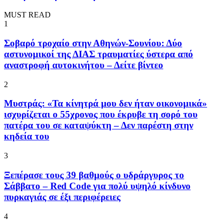
MUST READ
1
Σοβαρό τροχαίο στην Αθηνών-Σουνίου: Δύο
αστυνομικοί της ΔΙΑΣ τραυματίες ύστερα από
αναστροφή αυτοκινήτου – Δείτε βίντεο
2
Μυστράς: «Τα κίνητρά μου δεν ήταν οικονομικά»
ισχυρίζεται ο 55χρονος που έκρυβε τη σορό του
πατέρα του σε καταψύκτη – Δεν παρέστη στην
κηδεία του
3
Ξεπέρασε τους 39 βαθμούς ο υδράργυρος το
Σάββατο – Red Code για πολύ υψηλό κίνδυνο
πυρκαγιάς σε έξι περιφέρειες
4