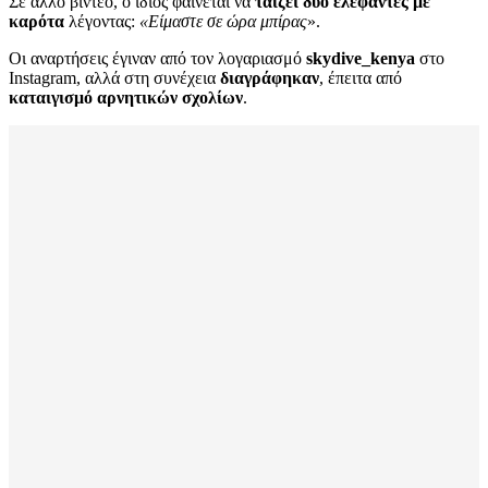
Σε άλλο βίντεο, ο ίδιος φαίνεται να
ταΐζει δύο ελέφαντες με
καρότα
λέγοντας:
«Είμαστε σε ώρα μπίρας
».
Οι αναρτήσεις έγιναν από τον λογαριασμό
skydive_kenya
στο
Instagram, αλλά στη συνέχεια
διαγράφηκαν
, έπειτα από
καταιγισμό αρνητικών σχολίων
.