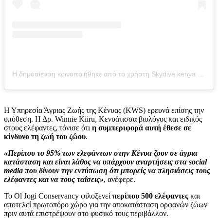
Η δημοσίευση κοινοποιήθηκε από το χρήστη Skydive kenya (@skydive_kenya)
Η Υπηρεσία Άγριας Ζωής της Κένυας (KWS) ερευνά επίσης την
υπόθεση. Η Δρ. Winnie Kiiru, Κενυάτισσα βιολόγος και ειδικός
στους ελέφαντες, τόνισε ότι
η συμπεριφορά αυτή έθεσε σε
κίνδυνο τη ζωή του ζώου
.
«Περίπου το 95% των ελεφάντων στην Κένυα ζουν σε άγρια
κατάσταση και είναι λάθος να υπάρχουν αναρτήσεις στα social
media που δίνουν την εντύπωση ότι μπορείς να πλησιάσεις τους
ελέφαντες και να τους ταΐσεις»
, ανέφερε.
Το Ol Jogi Conservancy φιλοξενεί
περίπου 500 ελέφαντες
και
αποτελεί πρωτοπόρο χώρο για την αποκατάσταση ορφανών ζώων
πριν αυτά επιστρέψουν στο φυσικό τους περιβάλλον.