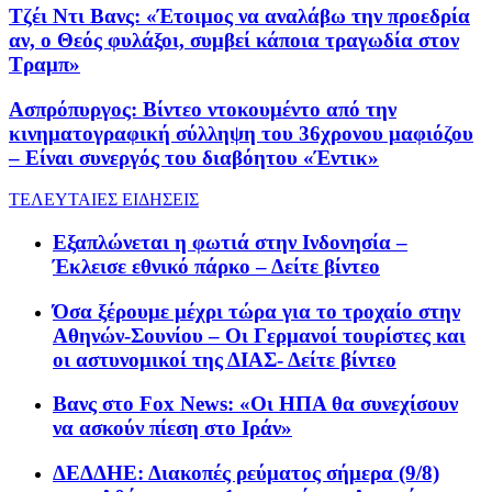
Τζέι Ντι Βανς: «Έτοιμος να αναλάβω την προεδρία
αν, ο Θεός φυλάξοι, συμβεί κάποια τραγωδία στον
Τραμπ»
Ασπρόπυργος: Βίντεο ντοκουμέντο από την
κινηματογραφική σύλληψη του 36χρονου μαφιόζου
– Είναι συνεργός του διαβόητου «Έντικ»
ΤΕΛΕΥΤΑΙΕΣ ΕΙΔΗΣΕΙΣ
Εξαπλώνεται η φωτιά στην Ινδονησία –
Έκλεισε εθνικό πάρκο – Δείτε βίντεο
Όσα ξέρουμε μέχρι τώρα για το τροχαίο στην
Αθηνών-Σουνίου – Οι Γερμανοί τουρίστες και
οι αστυνομικοί της ΔΙΑΣ- Δείτε βίντεο
Βανς στο Fox News: «Οι ΗΠΑ θα συνεχίσουν
να ασκούν πίεση στο Ιράν»
ΔΕΔΔΗΕ: Διακοπές ρεύματος σήμερα (9/8)