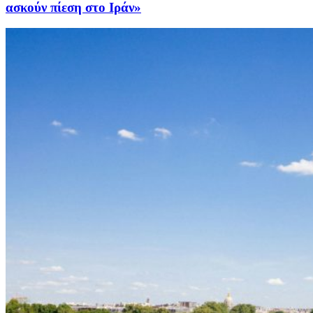
ασκούν πίεση στο Ιράν»