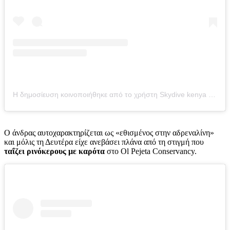
Η δημοσίευση κοινοποιήθηκε από το χρήστη Skydive kenya (@skydive_kenya)
Ο άνδρας αυτοχαρακτηρίζεται ως «εθισμένος στην αδρεναλίνη»
και μόλις τη Δευτέρα είχε ανεβάσει πλάνα από τη στιγμή που
ταΐζει ρινόκερους με καρότα
στο Ol Pejeta Conservancy.