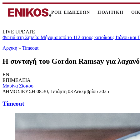
ENIKOS
.
ΡΟΗ ΕΙΔΗΣΕΩΝ
ΠΟΛΙΤΙΚΗ
ΟΙ
LIVE UPDATE
Φωτιά στη Σητεία: Μήνυμα από το 112 στους κατοίκους Ιτάνου και
Αρχική
»
Timeout
Η συνταγή του Gordon Ramsay για λαχαν
EN
ΕΠΙΜΕΛΕΙΑ
Μαρίνα Σίσκου
ΔΗΜΟΣΙΕΥΣΗ
08:30, Τετάρτη 03 Δεκεμβρίου 2025
Timeout