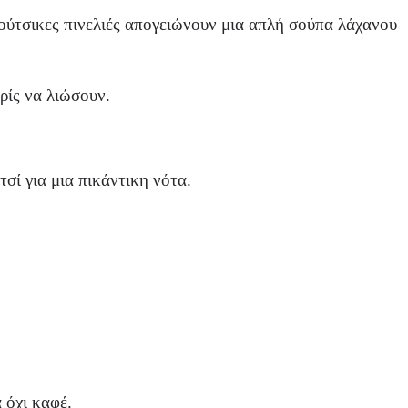
νούτσικες πινελιές απογειώνουν μια απλή σούπα λάχανου
ρίς να λιώσουν.
σί για μια πικάντικη νότα.
 όχι καφέ.