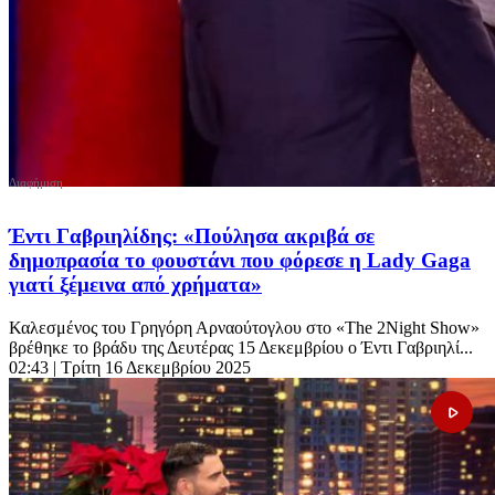
Έντι Γαβριηλίδης: «Πούλησα ακριβά σε
δημοπρασία το φουστάνι που φόρεσε η Lady Gaga
γιατί ξέμεινα από χρήματα»
Καλεσμένος του Γρηγόρη Αρναούτογλου στο «The 2Night Show»
βρέθηκε το βράδυ της Δευτέρας 15 Δεκεμβρίου ο Έντι Γαβριηλί...
02:43
| Τρίτη 16 Δεκεμβρίου 2025