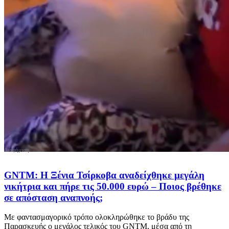
GNTM: Η Ξένια Τσίρκοβα αναδείχθηκε μεγάλη
νικήτρια και πήρε τις 50.000 ευρώ – Ποιος βρέθηκε
σε απόσταση αναπνοής;
Με φαντασμαγορικό τρόπο ολοκληρώθηκε το βράδυ της
Παρασκευής ο μεγάλος τελικός του GNTM, μέσα από τη