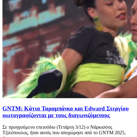
GNTM: Κάτια Ταραμπάνκο και Edward Στεργίου
φωτογραφίζονται με τους διαγωνιζόμενους
Σε προηγούμενο επεισόδιο (Τετάρτη 3/12) ο Νάρκισσος
Τζιλόπουλος, ήταν αυτός που αποχώρησε από το GNTM 2025,