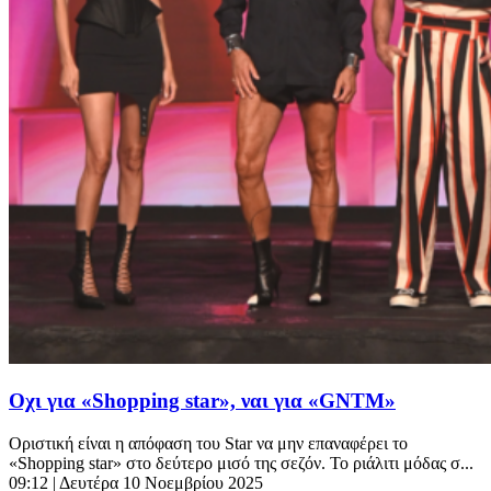
Οχι για «Shopping star», ναι για «GNTM»
Οριστική είναι η απόφαση του Star να μην επαναφέρει το
«Shopping star» στο δεύτερο μισό της σεζόν. Το ριάλιτι μόδας σ...
09:12
| Δευτέρα 10 Νοεμβρίου 2025