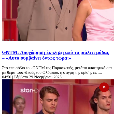
GNTM: Αποχώρηση-έκπληξη από το ριάλιτι μόδας
– «Αυτό συμβαίνει όντως τώρα;»
Στο επεισόδιο του GNTM της Παρασκευής, μετά το απαιτητικό σετ
με θέμα τους Θεούς του Ολύμπου, η στιγμή της κρίσης έφτ...
04:50
| Σάββατο 29 Νοεμβρίου 2025