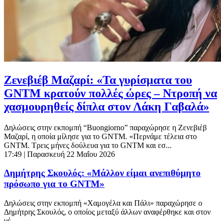
Ζενεβιέβ Μαζαρί: «Τα γυρίσματα του
GNTM κρατούν πολλές ώρες – Ντροπή να
χασμουρηθείς δίπλα στον Λάκη Γαβαλά»
Δηλώσεις στην εκπομπή “Buongiorno” παραχώρησε η Ζενεβιέβ
Μαζαρί, η οποία μίλησε για το GNTM. «Περνάμε τέλεια στο
GNTM. Τρεις μήνες δούλευα για το GNTM και εσ...
17:49
| Παρασκευή 22 Μαΐου 2026
Δημήτρης Σκουλός: «Μάλλον είμαι ανεπιθύμητο
πρόσωπο για το GNTM»
Δηλώσεις στην εκπομπή «Χαμογέλα και Πάλι» παραχώρησε ο
Δημήτρης Σκουλός, ο οποίος μεταξύ άλλων αναφέρθηκε και στον
νέ...