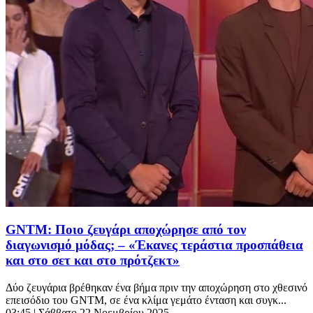
GNTM: Ποιο ζευγάρι αποχώρησε από τον
διαγωνισμό μόδας; – «Έκανες τεράστια προσπάθεια
και στο σετ και στο πρότζεκτ»
Δύο ζευγάρια βρέθηκαν ένα βήμα πριν την αποχώρηση στο χθεσινό
επεισόδιο του GNTM, σε ένα κλίμα γεμάτο ένταση και συγκ...
03:45
| Σάββατο 22 Νοεμβρίου 2025