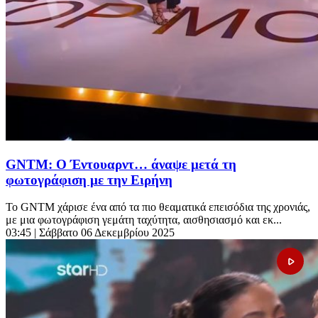
GNTM: Ο Έντουαρντ… άναψε μετά τη
φωτογράφιση με την Ειρήνη
Το GNTM χάρισε ένα από τα πιο θεαματικά επεισόδια της χρονιάς,
με μια φωτογράφιση γεμάτη ταχύτητα, αισθησιασμό και εκ...
03:45
| Σάββατο 06 Δεκεμβρίου 2025