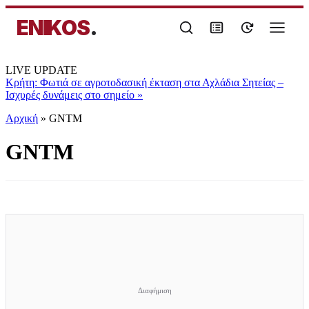
ENIKOS
.
LIVE UPDATE
Κρήτη: Φωτιά σε αγροτοδασική έκταση στα Αχλάδια Σητείας –
Ισχυρές δυνάμεις στο σημείο
»
Αρχική
»
GNTM
GNTM