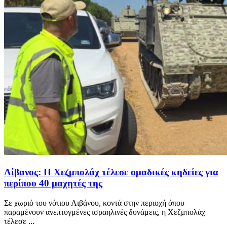
Λίβανος: Η Χεζμπολάχ τέλεσε ομαδικές κηδείες για
περίπου 40 μαχητές της
Σε χωριό του νότιου Λιβάνου, κοντά στην περιοχή όπου
παραμένουν ανεπτυγμένες ισραηλινές δυνάμεις, η Χεζμπολάχ
τέλεσε ...