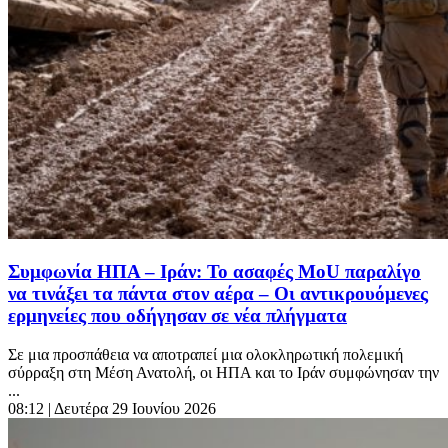
Συμφωνία ΗΠΑ – Ιράν: Το ασαφές MoU παραλίγο
να τινάξει τα πάντα στον αέρα – Οι αντικρουόμενες
ερμηνείες που οδήγησαν σε νέα πλήγματα
Σε μια προσπάθεια να αποτραπεί μια ολοκληρωτική πολεμική
σύρραξη στη Μέση Ανατολή, οι ΗΠΑ και το Ιράν συμφώνησαν την
...
08:12
| Δευτέρα 29 Ιουνίου 2026