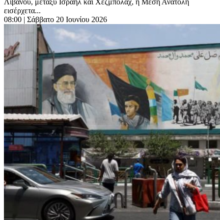
Λιβάνου, μεταξύ Ισραήλ και Χεζμπολάχ, η Μέση Ανατολή
εισέρχετα...
08:00
| Σάββατο 20 Ιουνίου 2026