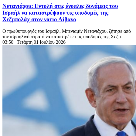
Νετανιάχου: Εντολή στις ένοπλες δυνάμεις του
Ισραήλ να καταστρέψουν τις υποδομές της
Χεζμπολάχ στον νότιο Λίβανο
Ο πρωθυπουργός του Ισραήλ, Μπενιαμίν Νετανιάχου, ζήτησε από
τον ισραηλινό στρατό να καταστρέψει τις υποδομές της Χεζμ...
03:50
| Τετάρτη 01 Ιουλίου 2026