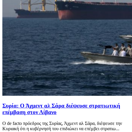
Συρία: Ο Άχμεντ αλ Σάρα διέψευσε στρατιωτική
επέμβαση στον Λίβανο
Ο de facto πρόεδρος της Συρίας, Άχμεντ αλ Σάρα, διέψευσε την
Κυριακή ότι η κυβέρνησή του επιδιώκει να επέμβει στρατιω...