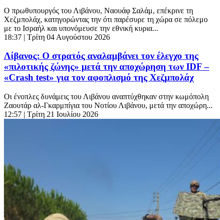
Ο πρωθυπουργός του Λιβάνου, Ναουάφ Σαλάμ, επέκρινε τη
Χεζμπολάχ, κατηγορώντας την ότι παρέσυρε τη χώρα σε πόλεμο
με το Ισραήλ και υπονόμευσε την εθνική κυρια...
18:37
| Τρίτη 04 Αυγούστου 2026
Λίβανος: Ο στρατός αναλαμβάνει τον έλεγχο της
«πιλοτικής ζώνης» μετά την αποχώρηση των IDF –
«Crash test» για τον αφοπλισμό της Χεζμπολάχ
Οι ένοπλες δυνάμεις του Λιβάνου αναπτύχθηκαν στην κωμόπολη
Ζαουτάρ αλ-Γκαρμπίγια του Νοτίου Λιβάνου, μετά την αποχώρη...
12:57
| Τρίτη 21 Ιουλίου 2026