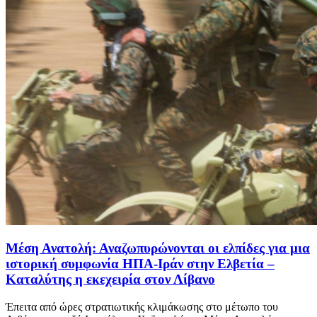
Μέση Ανατολή: Αναζωπυρώνονται οι ελπίδες για μια
ιστορική συμφωνία ΗΠΑ-Ιράν στην Ελβετία –
Καταλύτης η εκεχειρία στον Λίβανο
Έπειτα από ώρες στρατιωτικής κλιμάκωσης στο μέτωπο του