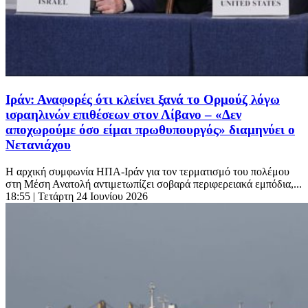
Ιράν: Αναφορές ότι κλείνει ξανά το Ορμούζ λόγω
ισραηλινών επιθέσεων στον Λίβανο – «Δεν
αποχωρούμε όσο είμαι πρωθυπουργός» διαμηνύει ο
Νετανιάχου
Η αρχική συμφωνία ΗΠΑ-Ιράν για τον τερματισμό του πολέμου
στη Μέση Ανατολή αντιμετωπίζει σοβαρά περιφερειακά εμπόδια,...
18:55
| Τετάρτη 24 Ιουνίου 2026