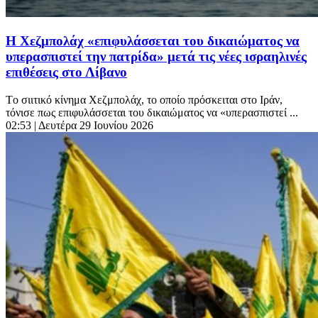
Η Χεζμπολάχ «επιφυλάσσεται του δικαιώματος να
υπερασπιστεί την πατρίδα» μετά τις νέες ισραηλινές
επιθέσεις στο Λίβανο
Tο σιιτικό κίνημα Χεζμπολάχ, το οποίο πρόσκειται στο Ιράν,
τόνισε πως επιφυλάσσεται του δικαιώματος να «υπερασπιστεί ...
02:53
| Δευτέρα 29 Ιουνίου 2026