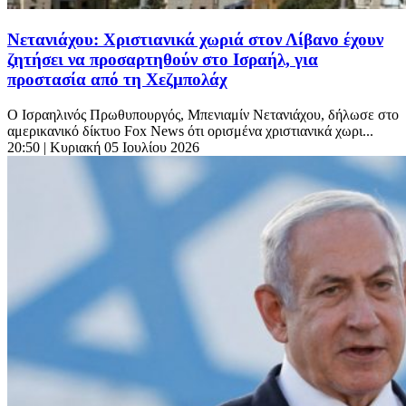
Νετανιάχου: Χριστιανικά χωριά στον Λίβανο έχουν
ζητήσει να προσαρτηθούν στο Ισραήλ, για
προστασία από τη Χεζμπολάχ
Ο Ισραηλινός Πρωθυπουργός, Μπενιαμίν Νετανιάχου, δήλωσε στο
αμερικανικό δίκτυο Fox News ότι ορισμένα χριστιανικά χωρι...
20:50
| Κυριακή 05 Ιουλίου 2026