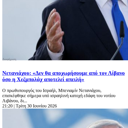
Νετανιάχου: «Δεν θα αποχωρήσουμε από τον Λίβανο
όσο η Χεζμπολάχ αποτελεί απειλή»
Ο πρωθυπουργός του Ισραήλ, Μπενιαμίν Νετανιάχου,
επισκέφθηκε σήμερα υπό ισραηλινή κατοχή εδάφη του νοτίου
Λιβάνου, δι...
21:20
| Τρίτη 30 Ιουνίου 2026