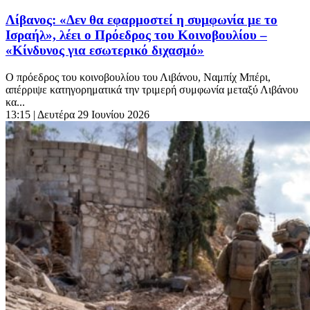
Λίβανος: «Δεν θα εφαρμοστεί η συμφωνία με το
Ισραήλ», λέει ο Πρόεδρος του Κοινοβουλίου –
«Κίνδυνος για εσωτερικό διχασμό»
Ο πρόεδρος του κοινοβουλίου του Λιβάνου, Ναμπίχ Μπέρι,
απέρριψε κατηγορηματικά την τριμερή συμφωνία μεταξύ Λιβάνου
κα...
13:15
| Δευτέρα 29 Ιουνίου 2026