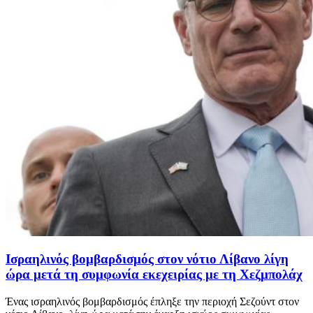
Ισραηλινός βομβαρδισμός στον νότιο Λίβανο λίγη
ώρα μετά τη συμφωνία εκεχειρίας με τη Χεζμπολάχ
Ένας ισραηλινός βομβαρδισμός έπληξε την περιοχή Σεζούντ στον