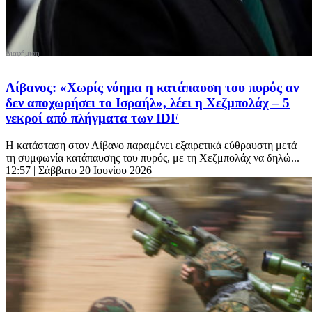
Λίβανος: «Χωρίς νόημα η κατάπαυση του πυρός αν
δεν αποχωρήσει το Ισραήλ», λέει η Χεζμπολάχ – 5
νεκροί από πλήγματα των IDF
Η κατάσταση στον Λίβανο παραμένει εξαιρετικά εύθραυστη μετά
τη συμφωνία κατάπαυσης του πυρός, με τη Χεζμπολάχ να δηλώ...
12:57
| Σάββατο 20 Ιουνίου 2026