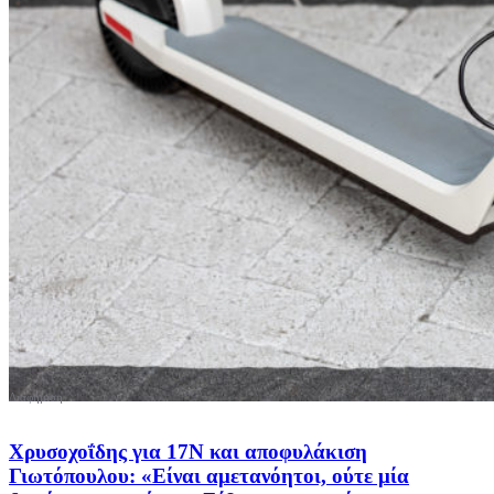
Χρυσοχοΐδης για 17Ν και αποφυλάκιση
Γιωτόπουλου: «Είναι αμετανόητοι, ούτε μία