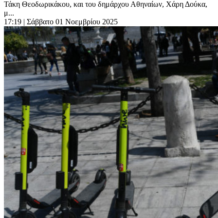
Τάκη Θεοδωρικάκου, και του δημάρχου Αθηναίων, Χάρη Δούκα,
μ...
17:19
| Σάββατο 01 Νοεμβρίου 2025