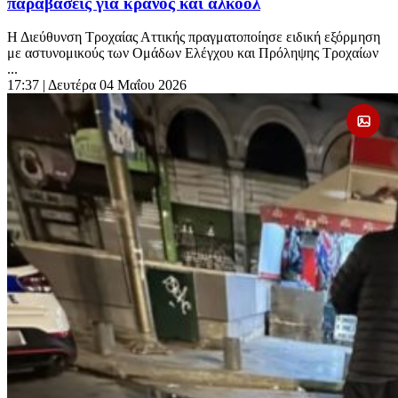
παραβάσεις για κράνος και αλκοόλ
Η Διεύθυνση Τροχαίας Αττικής πραγματοποίησε ειδική εξόρμηση
με αστυνομικούς των Ομάδων Ελέγχου και Πρόληψης Τροχαίων
...
17:37
| Δευτέρα 04 Μαΐου 2026