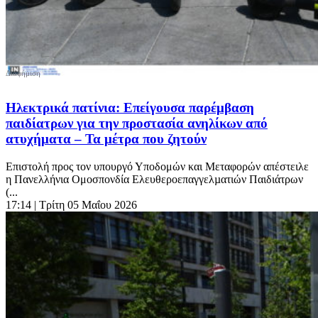
Ηλεκτρικά πατίνια: Επείγουσα παρέμβαση
παιδίατρων για την προστασία ανηλίκων από
ατυχήματα – Τα μέτρα που ζητούν
Επιστολή προς τον υπουργό Υποδομών και Μεταφορών απέστειλε
η Πανελλήνια Ομοσπονδία Ελευθεροεπαγγελµατιών Παιδιάτρων
(...
17:14
| Τρίτη 05 Μαΐου 2026