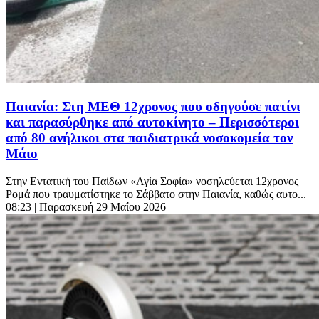
Παιανία: Στη ΜΕΘ 12χρονος που οδηγούσε πατίνι
και παρασύρθηκε από αυτοκίνητο – Περισσότεροι
από 80 ανήλικοι στα παιδιατρικά νοσοκομεία τον
Μάιο
Στην Εντατική του Παίδων «Αγία Σοφία» νοσηλεύεται 12χρονος
Ρομά που τραυματίστηκε το Σάββατο στην Παιανία, καθώς αυτο...
08:23
| Παρασκευή 29 Μαΐου 2026