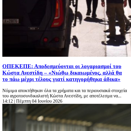
ΟΠΕΚΕΠΕ: Αποδεσμεύονται οι λογαριασμοί του
Κώστα Ανεστίδη – «Νιώθω δικαιωμένος, αλλά θα
το πάω μέχρι τέλους γιατί κατηγορήθηκα άδικα»
Νόμιμα αποκτήθηκαν όλα τα χρήματα και τα περιουσιακά στοιχεία
του αγροτοσυνδικαλιστή Κώστα Ανεστίδη, με αποτέλεσμα να...
14:12
| Πέμπτη 04 Ιουνίου 2026