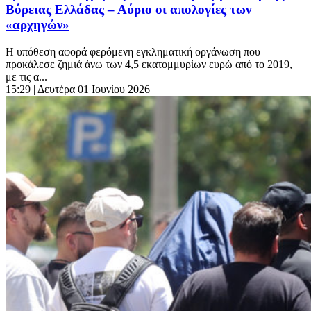
Βόρειας Ελλάδας – Αύριο οι απολογίες των
«αρχηγών»
Η υπόθεση αφορά φερόμενη εγκληματική οργάνωση που
προκάλεσε ζημιά άνω των 4,5 εκατομμυρίων ευρώ από το 2019,
με τις α...
15:29
| Δευτέρα 01 Ιουνίου 2026