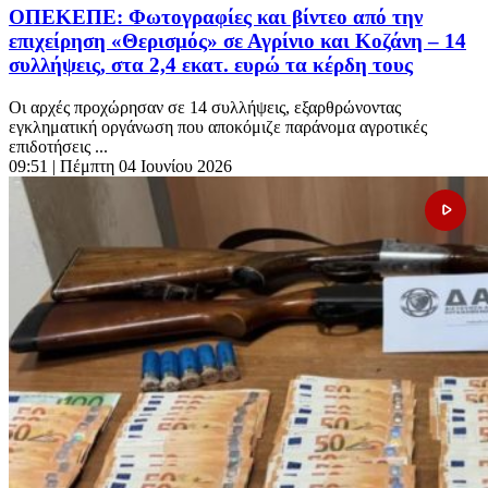
ΟΠΕΚΕΠΕ: Φωτογραφίες και βίντεο από την
επιχείρηση «Θερισμός» σε Αγρίνιο και Κοζάνη – 14
συλλήψεις, στα 2,4 εκατ. ευρώ τα κέρδη τους
Οι αρχές προχώρησαν σε 14 συλλήψεις, εξαρθρώνοντας
εγκληματική οργάνωση που αποκόμιζε παράνομα αγροτικές
επιδοτήσεις ...
09:51
| Πέμπτη 04 Ιουνίου 2026