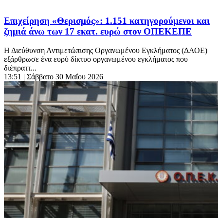
Επιχείρηση «Θερισμός»: 1.151 κατηγορούμενοι και
ζημιά άνω των 17 εκατ. ευρώ στον ΟΠΕΚΕΠΕ
Η Διεύθυνση Αντιμετώπισης Οργανωμένου Εγκλήματος (ΔΑΟΕ)
εξάρθρωσε ένα ευρύ δίκτυο οργανωμένου εγκλήματος που
διέπραττ...
13:51
| Σάββατο 30 Μαΐου 2026