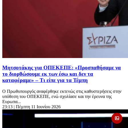
Μητσοτάκης για ΟΠΕΚΕΠΕ: «Προσπαθήσαμε να
το διορθώσουμε εκ των έσω και δεν τα
καταφέραμε» – Τι είπε για τα Τέμπη
Ο Πρωθυπουργός αναφέρθηκε εκτενώς στις καθυστερήσεις στην
υπόθεση του ΟΠΕΚΕΠΕ, ενώ σχολίασε και την έρευνα της
Ευρωπα...
23:13
| Πέμπτη 11 Ιουνίου 2026