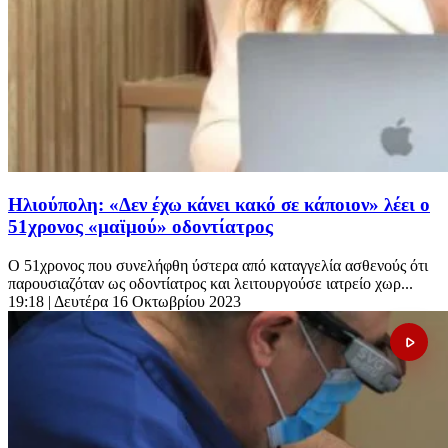
Ηλιούπολη: «Δεν έχω κάνει κακό σε κάποιον» λέει ο
51χρονος «μαϊμού» οδοντίατρος
Ο 51χρονος που συνελήφθη ύστερα από καταγγελία ασθενούς ότι
παρουσιαζόταν ως οδοντίατρος και λειτουργούσε ιατρείο χωρ...
19:18
| Δευτέρα 16 Οκτωβρίου 2023