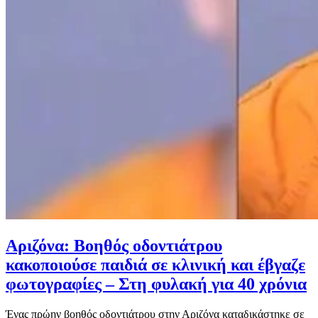
Αριζόνα: Βοηθός οδοντιάτρου
κακοποιούσε παιδιά σε κλινική και έβγαζε
φωτογραφίες – Στη φυλακή για 40 χρόνια
Ένας πρώην βοηθός οδοντιάτρου στην Αριζόνα καταδικάστηκε σε