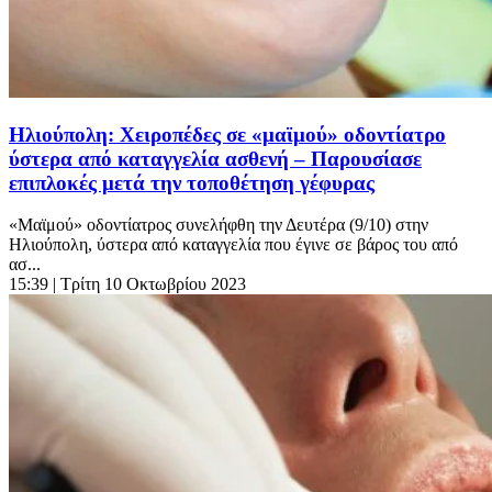
Ηλιούπολη: Χειροπέδες σε «μαϊμού» οδοντίατρο
ύστερα από καταγγελία ασθενή – Παρουσίασε
επιπλοκές μετά την τοποθέτηση γέφυρας
«Μαϊμού» οδοντίατρος συνελήφθη την Δευτέρα (9/10) στην
Ηλιούπολη, ύστερα από καταγγελία που έγινε σε βάρος του από
ασ...
15:39
| Τρίτη 10 Οκτωβρίου 2023