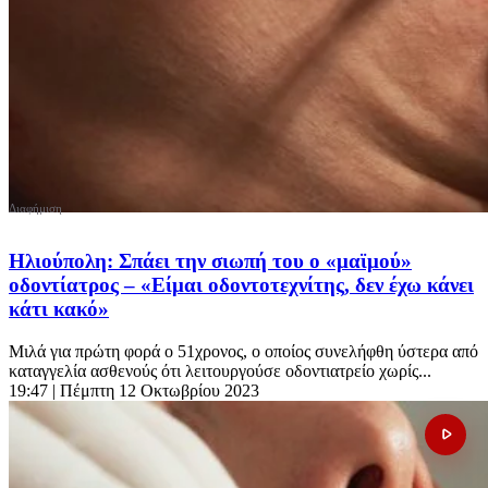
Ηλιούπολη: Σπάει την σιωπή του ο «μαϊμού»
οδοντίατρος – «Είμαι οδοντοτεχνίτης, δεν έχω κάνει
κάτι κακό»
Μιλά για πρώτη φορά ο 51χρονος, ο οποίος συνελήφθη ύστερα από
καταγγελία ασθενούς ότι λειτουργούσε οδοντιατρείο χωρίς...
19:47
| Πέμπτη 12 Οκτωβρίου 2023