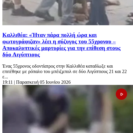
Καλλιθέα: «Ήταν πάρα πολλή ώρα και
φωτογράφιζαν» λέει η σύζυγος του 55χρονου –
Αποκαλυπτικές μαρτυρίες για την επίθεση στους
δύο Αιγύπτιους
Ένας 55χρονος οδοντίατρος στην Καλλιθέα καταδίωξε και
επιτέθηκε με ρόπαλο του μπέιζμπολ σε δύο Αιγύπτιους 21 και 22
ε...
19:11
| Παρασκευή 05 Ιουνίου 2026