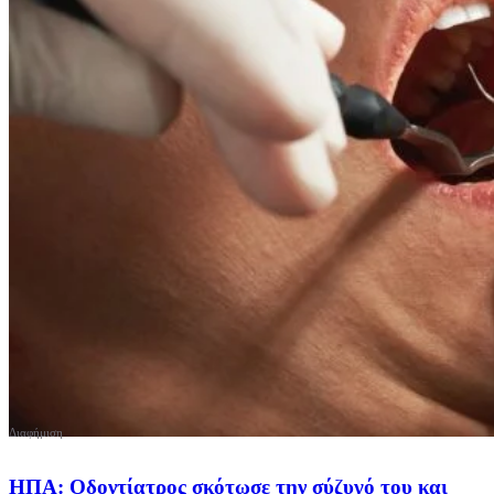
ΗΠΑ: Οδοντίατρος σκότωσε την σύζυγό του και