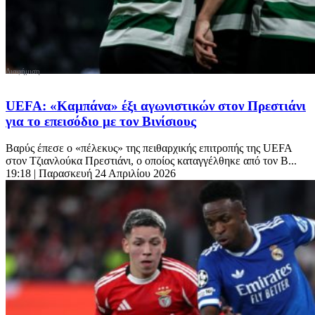
UEFA: «Καμπάνα» έξι αγωνιστικών στον Πρεστιάνι
για το επεισόδιο με τον Βινίσιους
Βαρύς έπεσε ο «πέλεκυς» της πειθαρχικής επιτροπής της UEFA
στον Τζιανλούκα Πρεστιάνι, ο οποίος καταγγέλθηκε από τον Β...
19:18
| Παρασκευή 24 Απριλίου 2026