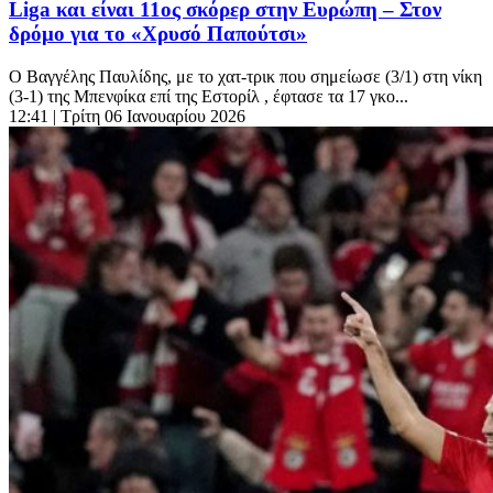
Liga και είναι 11ος σκόρερ στην Ευρώπη – Στον
δρόμο για το «Χρυσό Παπούτσι»
Ο Βαγγέλης Παυλίδης, με το χατ-τρικ που σημείωσε (3/1) στη νίκη
(3-1) της Μπενφίκα επί της Εστορίλ , έφτασε τα 17 γκο...
12:41
| Τρίτη 06 Ιανουαρίου 2026