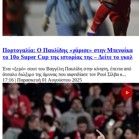
Πορτογαλία: Ο Παυλίδης «χάρισε» στην Μπενφίκα
το 10ο Super Cup της ιστορίας της – Δείτε το γκολ
Ένα «ξερό» σουτ του Βαγγέλη Παυλίδη στην κίνηση, έπειτα από
άτσαλο διώξιμο της άμυνας που αιφνιδίασε τον Ρουί Σίλβα κ...
17:16
| Παρασκευή 01 Αυγούστου 2025