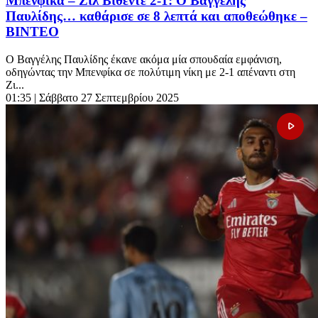
Μπενφίκα – Ζιλ Βιθέντε 2-1: Ο Βαγγέλης
Παυλίδης… καθάρισε σε 8 λεπτά και αποθεώθηκε –
ΒΙΝΤΕΟ
Ο Βαγγέλης Παυλίδης έκανε ακόμα μία σπουδαία εμφάνιση,
οδηγώντας την Μπενφίκα σε πολύτιμη νίκη με 2-1 απέναντι στη
Ζι...
01:35
| Σάββατο 27 Σεπτεμβρίου 2025