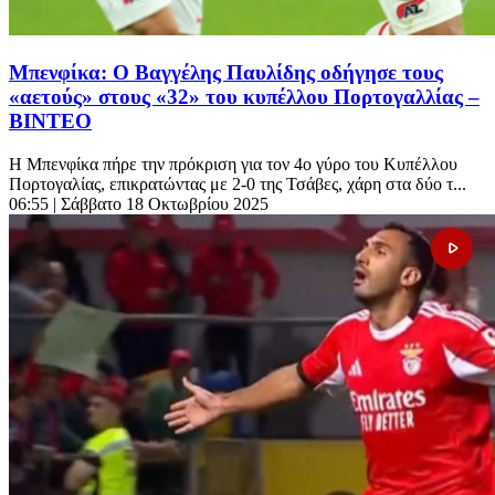
Μπενφίκα: Ο Βαγγέλης Παυλίδης οδήγησε τους
«αετούς» στους «32» του κυπέλλου Πορτογαλλίας –
ΒΙΝΤΕΟ
Η Μπενφίκα πήρε την πρόκριση για τον 4ο γύρο του Κυπέλλου
Πορτογαλίας, επικρατώντας με 2-0 της Τσάβες, χάρη στα δύο τ...
06:55
| Σάββατο 18 Οκτωβρίου 2025