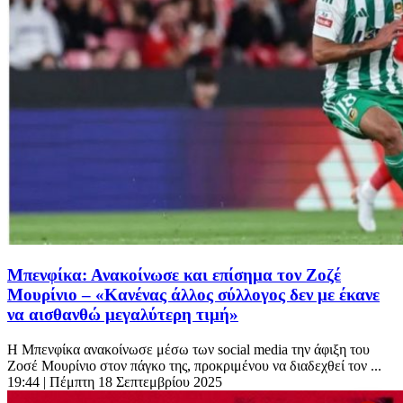
Μπενφίκα: Ανακοίνωσε και επίσημα τον Ζοζέ
Μουρίνιο – «Κανένας άλλος σύλλογος δεν με έκανε
να αισθανθώ μεγαλύτερη τιμή»
Η Μπενφίκα ανακοίνωσε μέσω των social media την άφιξη του
Ζοσέ Μουρίνιο στον πάγκο της, προκριμένου να διαδεχθεί τον ...
19:44
| Πέμπτη 18 Σεπτεμβρίου 2025