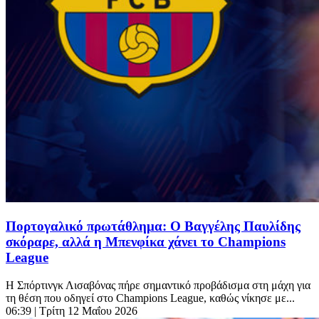
Πορτογαλικό πρωτάθλημα: Ο Βαγγέλης Παυλίδης
σκόραρε, αλλά η Μπενφίκα χάνει το Champions
League
Η Σπόρτινγκ Λισαβόνας πήρε σημαντικό προβάδισμα στη μάχη για
τη θέση που οδηγεί στο Champions League, καθώς νίκησε με...
06:39
| Τρίτη 12 Μαΐου 2026