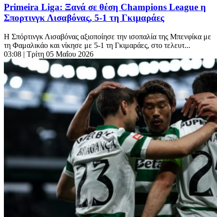
Primeira Liga: Ξανά σε θέση Champions League η
Σπορτινγκ Λισαβόνας, 5-1 τη Γκιμαράες
Η Σπόρτινγκ Λισαβόνας αξιοποίησε την ισοπαλία της Μπενφίκα με
τη Φαμαλικάο και νίκησε με 5-1 τη Γκιμαράες, στο τελευτ...
03:08
| Τρίτη 05 Μαΐου 2026