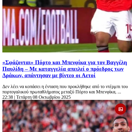
«Σφάζονται» Πόρτο και Μπενφίκα για τον Βαγγέλη
Παυλίδη – Με καταγγελία απειλεί ο πρόεδρος των
Δράκων, απάντησαν με βίντεο οι Αετοί
Δεν λέει να κοπάσει η ένταση που προκλήθηκε από το ντέρμπι του
πορτογαλικού πρωταθλήματος μεταξύ Πόρτο και Μπενφίκα, ...
22:38
| Τετάρτη 08 Οκτωβρίου 2025