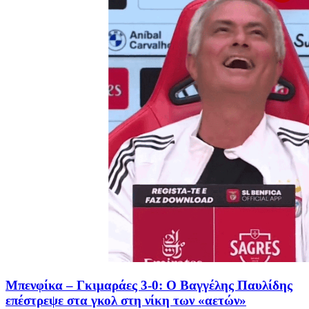
Μπενφίκα – Γκιμαράες 3-0: Ο Βαγγέλης Παυλίδης
επέστρεψε στα γκολ στη νίκη των «αετών»