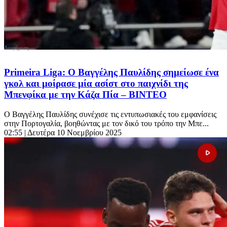
Primeira Liga: Ο Βαγγέλης Παυλίδης σημείωσε ένα
γκολ και μοίρασε μία ασίστ στο παιχνίδι της
Μπενφίκα με την Κάζα Πία – ΒΙΝΤΕΟ
Ο Βαγγέλης Παυλίδης συνέχισε τις εντυπωσιακές του εμφανίσεις
στην Πορτογαλία, βοηθώντας με τον δικό του τρόπο την Μπε...
02:55
| Δευτέρα 10 Νοεμβρίου 2025