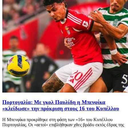
Πορτογαλία: Με γκολ Παυλίδη η Μπενφίκα
«κλείδωσε» την πρόκριση στους 16 του Κυπέλλου
Η Μπενφίκα προκρίθηκε στη φάση των «16» του Κυπέλλου
Πορτογαλίας. Οι «αετοί» επιβλήθηκαν χθες βράδυ εκτός έδρας της