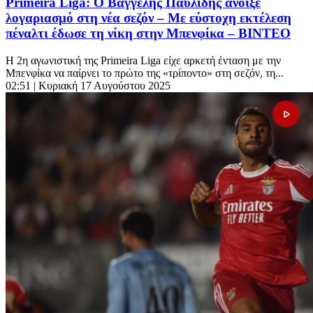
Primeira Liga: Ο Βαγγέλης Παυλίδης άνοιξε
λογαριασμό στη νέα σεζόν – Με εύστοχη εκτέλεση
πέναλτι έδωσε τη νίκη στην Μπενφίκα – ΒΙΝΤΕΟ
Η 2η αγωνιστική της Primeira Liga είχε αρκετή ένταση με την
Μπενφίκα να παίρνει το πρώτο της «τρίποντο» στη σεζόν, τη...
02:51
| Κυριακή 17 Αυγούστου 2025