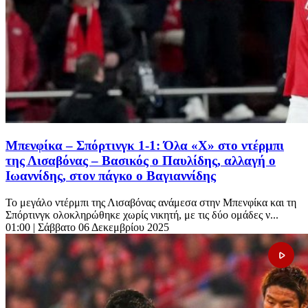
Μπενφίκα – Σπόρτινγκ 1-1: Όλα «Χ» στο ντέρμπι
της Λισαβόνας – Βασικός ο Παυλίδης, αλλαγή ο
Ιωαννίδης, στον πάγκο ο Βαγιαννίδης
Το μεγάλο ντέρμπι της Λισαβόνας ανάμεσα στην Μπενφίκα και τη
Σπόρτινγκ ολοκληρώθηκε χωρίς νικητή, με τις δύο ομάδες ν...
01:00
| Σάββατο 06 Δεκεμβρίου 2025