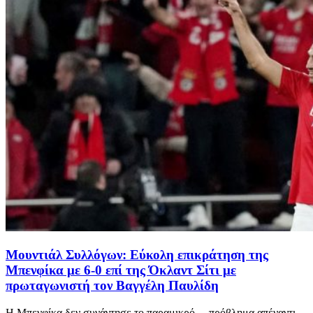
Μουντιάλ Συλλόγων: Εύκολη επικράτηση της
Μπενφίκα με 6-0 επί της Όκλαντ Σίτι με
πρωταγωνιστή τον Βαγγέλη Παυλίδη
Η Μπενφίκα δεν συνάντησε το παραμικρό… πρόβλημα απέναντι