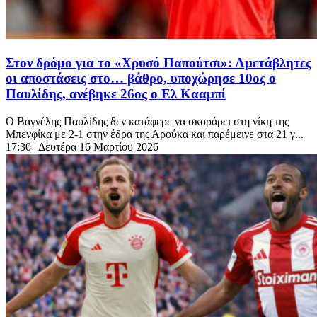
Στον δρόμο για το «Χρυσό Παπούτσι»: Αμετάβλητες
οι αποστάσεις στο… βάθρο, υποχώρησε 10ος ο
Παυλίδης, ανέβηκε 26ος ο Ελ Κααμπί
Ο Βαγγέλης Παυλίδης δεν κατάφερε να σκοράρει στη νίκη της
Μπενφίκα με 2-1 στην έδρα της Αρούκα και παρέμεινε στα 21 γ...
17:30
| Δευτέρα 16 Μαρτίου 2026