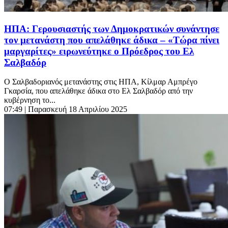
ΗΠΑ: Γερουσιαστής των Δημοκρατικών συνάντησε
τον μετανάστη που απελάθηκε άδικα – «Τώρα πίνει
μαργαρίτες» ειρωνεύτηκε ο Πρόεδρος του Ελ
Σαλβαδόρ
Ο Σαλβαδοριανός μετανάστης στις ΗΠΑ, Κίλμαρ Αμπρέγο
Γκαρσία, που απελάθηκε άδικα στο Ελ Σαλβαδόρ από την
κυβέρνηση το...
07:49
| Παρασκευή 18 Απριλίου 2025