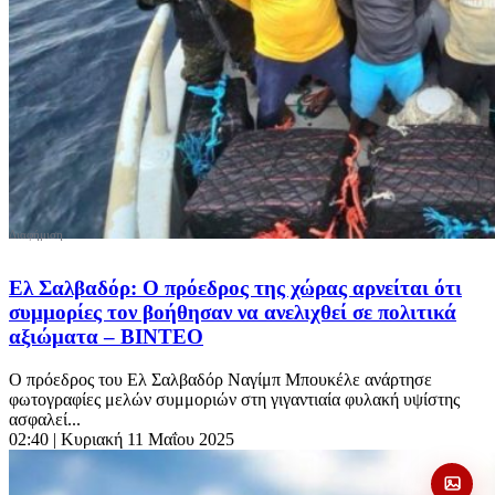
Ελ Σαλβαδόρ: Ο πρόεδρος της χώρας αρνείται ότι
συμμορίες τον βοήθησαν να ανελιχθεί σε πολιτικά
αξιώματα – ΒΙΝΤΕΟ
Ο πρόεδρος του Ελ Σαλβαδόρ Ναγίμπ Μπουκέλε ανάρτησε
φωτογραφίες μελών συμμοριών στη γιγαντιαία φυλακή υψίστης
ασφαλεί...
02:40
| Κυριακή 11 Μαΐου 2025