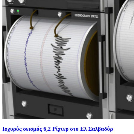
Ισχυρός σεισμός 6,2 Ρίχτερ στο Ελ Σαλβαδόρ