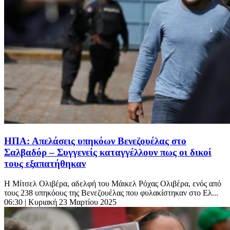
ΗΠΑ: Απελάσεις υπηκόων Βενεζουέλας στο
Σαλβαδόρ – Συγγενείς καταγγέλλουν πως οι δικοί
τους εξαπατήθηκαν
Η Μίτσελ Ολιβέρα, αδελφή του Μάικελ Ρόχας Ολιβέρα, ενός από
τους 238 υπηκόους της Βενεζουέλας που φυλακίστηκαν στο Ελ...
06:30
| Κυριακή 23 Μαρτίου 2025