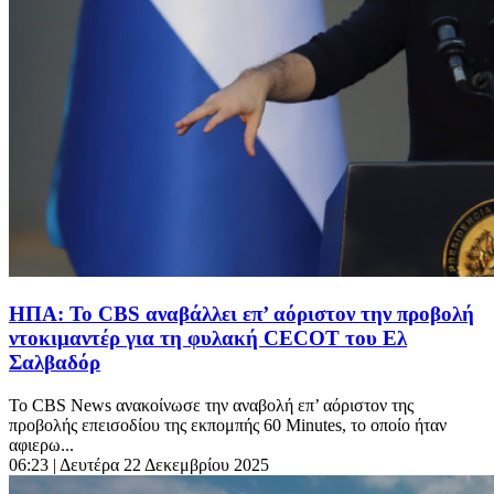
ΗΠΑ: Το CBS αναβάλλει επ’ αόριστον την προβολή
ντοκιμαντέρ για τη φυλακή CECOT του Ελ
Σαλβαδόρ
Το CBS News ανακοίνωσε την αναβολή επ’ αόριστον της
προβολής επεισοδίου της εκπομπής 60 Minutes, το οποίο ήταν
αφιερω...
06:23
| Δευτέρα 22 Δεκεμβρίου 2025