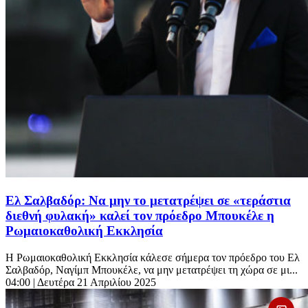
Ελ Σαλβαδόρ: Να μην το μετατρέψει σε «τεράστια
διεθνή φυλακή» καλεί τον πρόεδρο Μπουκέλε η
Ρωμαιοκαθολική Εκκλησία
Η Ρωμαιοκαθολική Εκκλησία κάλεσε σήμερα τον πρόεδρο του Ελ
Σαλβαδόρ, Ναγίμπ Μπουκέλε, να μην μετατρέψει τη χώρα σε μι...
04:00
| Δευτέρα 21 Απριλίου 2025