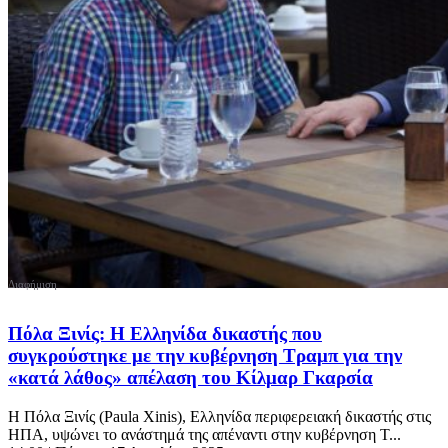
Πόλα Ξινίς: Η Ελληνίδα δικαστής που
συγκρούστηκε με την κυβέρνηση Τραμπ για την
«κατά λάθος» απέλαση του Κίλμαρ Γκαρσία
Η Πόλα Ξινίς (Paula Xinis), Ελληνίδα περιφερειακή δικαστής στις
ΗΠΑ, υψώνει το ανάστημά της απέναντι στην κυβέρνηση Τ...