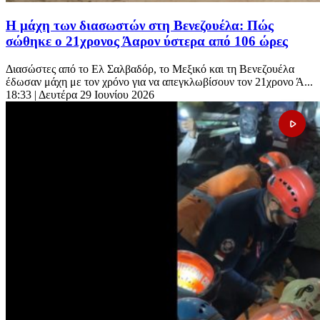
Η μάχη των διασωστών στη Βενεζουέλα: Πώς
σώθηκε ο 21χρονος Άαρον ύστερα από 106 ώρες
Διασώστες από το Ελ Σαλβαδόρ, το Μεξικό και τη Βενεζουέλα
έδωσαν μάχη με τον χρόνο για να απεγκλωβίσουν τον 21χρονο Ά...
18:33
| Δευτέρα 29 Ιουνίου 2026