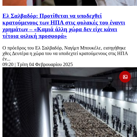
Ελ Σαλβαδόρ: Προτίθεται να υποδεχθεί
κρατούμενους των ΗΠΑ στις φυλακές του έναντι
χρημάτων – «Καμιά άλλη χώρα δεν είχε κάνει
τέτοια φιλική προσφορά»
Ο πρόεδρος του Ελ Σαλβαδόρ, Ναγίμπ Μπουκέλε, εισηγήθηκε
χθες Δευτέρα η χώρα του να υποδεχτεί κρατούμενους στις ΗΠΑ
έν...
09:20
| Τρίτη 04 Φεβρουαρίου 2025