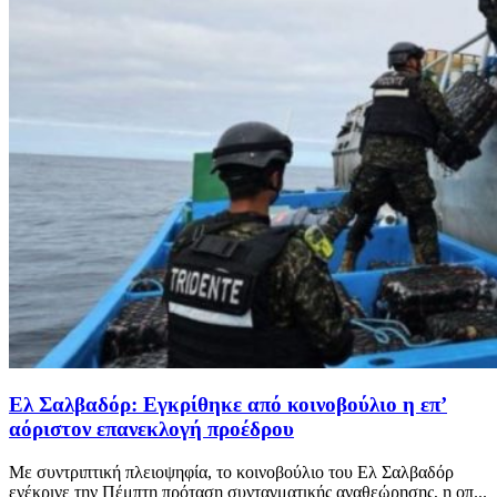
Ελ Σαλβαδόρ: Εγκρίθηκε από κοινοβούλιο η επ’
αόριστον επανεκλογή προέδρου
Με συντριπτική πλειοψηφία, το κοινοβούλιο του Ελ Σαλβαδόρ
ενέκρινε την Πέμπτη πρόταση συνταγματικής αναθεώρησης, η οπ...