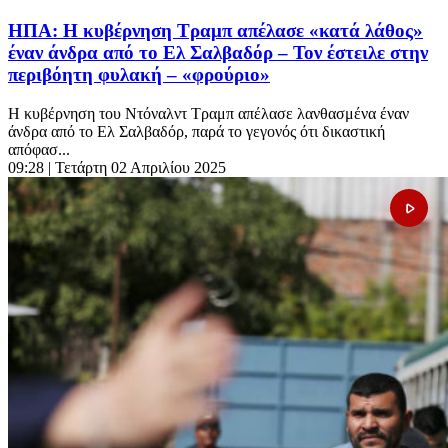
ΗΠΑ: Η κυβέρνηση Τραμπ απέλασε «κατά λάθος»
έναν άνδρα από το Ελ Σαλβαδόρ – Τον έστειλε στην
περιβόητη φυλακή – «φρούριο»
Η κυβέρνηση του Ντόναλντ Τραμπ απέλασε λανθασμένα έναν
άνδρα από το Ελ Σαλβαδόρ, παρά το γεγονός ότι δικαστική
απόφασ...
09:28
| Τετάρτη 02 Απριλίου 2025