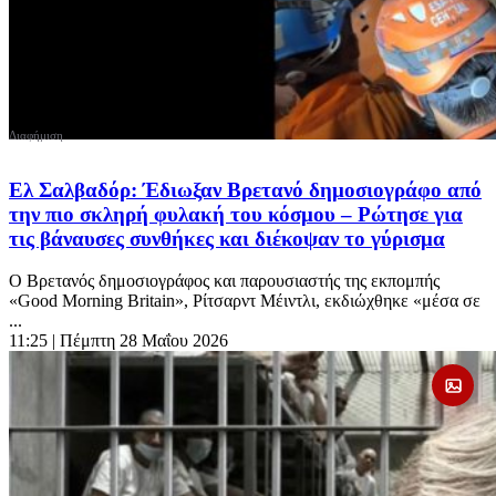
Ελ Σαλβαδόρ: Έδιωξαν Βρετανό δημοσιογράφο από
την πιο σκληρή φυλακή του κόσμου – Ρώτησε για
τις βάναυσες συνθήκες και διέκοψαν το γύρισμα
Ο Βρετανός δημοσιογράφος και παρουσιαστής της εκπομπής
«Good Morning Britain», Ρίτσαρντ Μέιντλι, εκδιώχθηκε «μέσα σε
...
11:25
| Πέμπτη 28 Μαΐου 2026