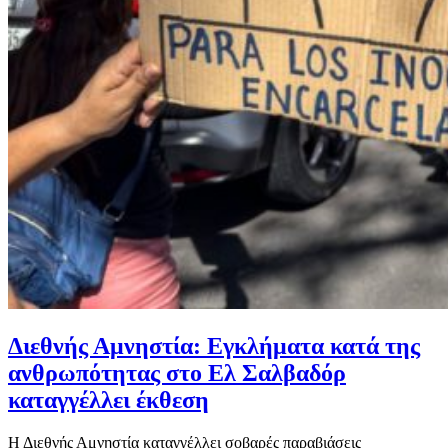
Διεθνής Αμνηστία: Εγκλήματα κατά της
ανθρωπότητας στο Ελ Σαλβαδόρ
καταγγέλλει έκθεση
Η Διεθνής Αμνηστία καταγγέλλει σοβαρές παραβιάσεις