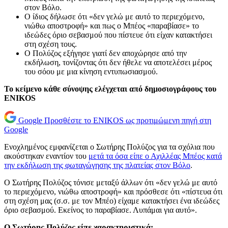
στον Βόλο.
Ο ίδιος δήλωσε ότι «δεν γελώ με αυτό το περιεχόμενο,
νιώθω αποστροφή» και πως ο Μπέος «παραβίασε» το
ιδεώδες όριο σεβασμού που πίστευε ότι είχαν κατακτήσει
στη σχέση τους.
Ο Πολύζος εξήγησε γιατί δεν αποχώρησε από την
εκδήλωση, τονίζοντας ότι δεν ήθελε να αποτελέσει μέρος
του σόου με μια κίνηση εντυπωσιασμού.
Το κείμενο κάθε σύνοψης ελέγχεται από δημοσιογράφους του
ENIKOS
Google
Προσθέστε το ENIKOS ως προτιμώμενη πηγή στη
Google
Ενοχλημένος εμφανίζεται ο Σωτήρης Πολύζος για τα σχόλια που
ακούστηκαν εναντίον του
μετά τα όσα είπε ο Αχιλλέας Μπέος κατά
την εκδήλωση της φωταγώγησης της πλατείας στον Βόλο
.
Ο Σωτήρης Πολύζος τόνισε μεταξύ άλλων ότι «δεν γελώ με αυτό
το περιεχόμενο, νιώθω αποστροφή» και πρόσθεσε ότι «πίστευα ότι
στη σχέση μας (σ.σ. με τον Μπέο) είχαμε κατακτήσει ένα ιδεώδες
όριο σεβασμού. Εκείνος το παραβίασε. Λυπάμαι για αυτό».
Ο Σωτήρης Πολύζος είπε χαρακτηριστικά: