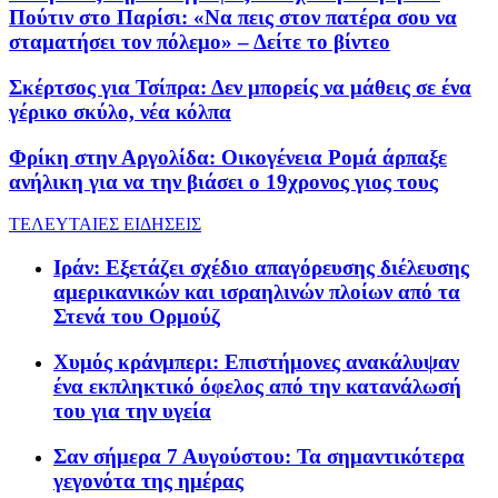
Πούτιν στο Παρίσι: «Να πεις στον πατέρα σου να
σταματήσει τον πόλεμο» – Δείτε το βίντεο
Σκέρτσος για Τσίπρα: Δεν μπορείς να μάθεις σε ένα
γέρικο σκύλο, νέα κόλπα
Φρίκη στην Αργολίδα: Οικογένεια Ρομά άρπαξε
ανήλικη για να την βιάσει ο 19χρονος γιος τους
ΤΕΛΕΥΤΑΙΕΣ ΕΙΔΗΣΕΙΣ
Ιράν: Εξετάζει σχέδιο απαγόρευσης διέλευσης
αμερικανικών και ισραηλινών πλοίων από τα
Στενά του Ορμούζ
Χυμός κράνμπερι: Επιστήμονες ανακάλυψαν
ένα εκπληκτικό όφελος από την κατανάλωσή
του για την υγεία
Σαν σήμερα 7 Αυγούστου: Τα σημαντικότερα
γεγονότα της ημέρας