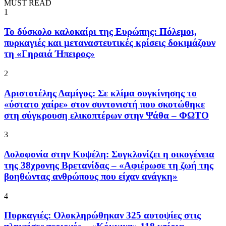
MUST READ
1
To δύσκολο καλοκαίρι της Ευρώπης: Πόλεμοι,
πυρκαγιές και μεταναστευτικές κρίσεις δοκιμάζουν
τη «Γηραιά Ήπειρος»
2
Αριστοτέλης Δαμίγος: Σε κλίμα συγκίνησης το
«ύστατο χαίρε» στον συντονιστή που σκοτώθηκε
στη σύγκρουση ελικοπτέρων στην Ψάθα – ΦΩΤΟ
3
Δολοφονία στην Κυψέλη: Συγκλονίζει η οικογένεια
της 38χρονης Βρετανίδας – «Αφιέρωσε τη ζωή της
βοηθώντας ανθρώπους που είχαν ανάγκη»
4
Πυρκαγιές: Ολοκληρώθηκαν 325 αυτοψίες στις