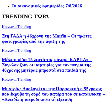
Οι οικονομικές εφημερίδες 7/8/2026
TRENDING ΤΩΡΑ
Κοινωνία
Trending
Στη ΓΑΔΑ η 46χρονη της Marfin – Οι πρώτες
φωτογραφίες από την άφιξή της
Κοινωνία
Trending
Μάλια: «Για 15 λεπτά της κάναμε ΚΑΡΠΑ» –
Συγκλονίζουν οι μαρτυρίες για τον πνιγμό της
40χρονης μητέρας μπροστά στα παιδιά της
Κοινωνία
Trending
Μυστράς: Απολογείται την Παρασκευή ο 55χρονος
που έκρυβε τη σορό του πατέρα του σε καταψύκτη –
«Κλειδί» η ιατροδικαστική εξέταση