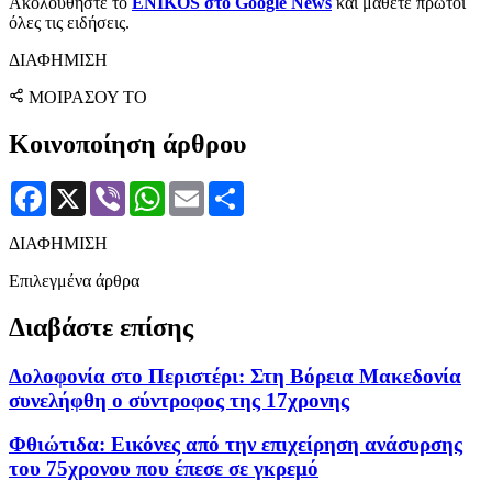
Ακολουθήστε το
ENIKOS στο Google News
και μάθετε πρώτοι
όλες τις ειδήσεις.
ΔΙΑΦΗΜΙΣΗ
ΜΟΙΡΑΣΟΥ ΤΟ
Κοινοποίηση άρθρου
Facebook
X
Viber
WhatsApp
Email
Μοιραστείτε
ΔΙΑΦΗΜΙΣΗ
Επιλεγμένα άρθρα
Διαβάστε επίσης
Δολοφονία στο Περιστέρι: Στη Βόρεια Μακεδονία
συνελήφθη ο σύντροφος της 17χρονης
Φθιώτιδα: Εικόνες από την επιχείρηση ανάσυρσης
του 75χρονου που έπεσε σε γκρεμό