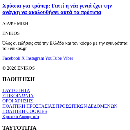
Χρύσπα για τράπερ: Γιατί η νέα γενιά έχει την
ανάγκη να ακολουθήσει αυτά τα πρότυπα
ΔΙΑΦΗΜΙΣΗ
ENIKOS
Όλες οι ειδήσεις από την Ελλάδα και τον κόσμο με την εγκυρότητα
του enikos.gr.
Facebook
X
Instagram
YouTube
Viber
© 2026 ENIKOS
ΠΛΟΗΓΗΣΗ
ΤΑΥΤΟΤΗΤΑ
ΕΠΙΚΟΙΝΩΝΙΑ
ΟΡΟΙ ΧΡΗΣΗΣ
ΠΟΛΙΤΙΚΗ ΠΡΟΣΤΑΣΙΑΣ ΠΡΟΣΩΠΙΚΩΝ ΔΕΔΟΜΕΝΩΝ
ΠΟΛΙΤΙΚΗ COOKIES
Κρατική Διαφήμιση
ΤΑΥΤΟΤΗΤΑ