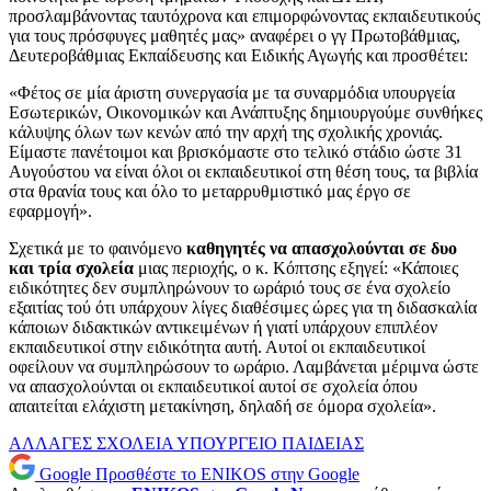
προσλαμβάνοντας ταυτόχρονα και επιμορφώνοντας εκπαιδευτικούς
για τους πρόσφυγες μαθητές μας» αναφέρει ο γγ Πρωτοβάθμιας,
Δευτεροβάθμιας Εκπαίδευσης και Ειδικής Αγωγής και προσθέτει:
«Φέτος σε μία άριστη συνεργασία με τα συναρμόδια υπουργεία
Εσωτερικών, Οικονομικών και Ανάπτυξης δημιουργούμε συνθήκες
κάλυψης όλων των κενών από την αρχή της σχολικής χρονιάς.
Είμαστε πανέτοιμοι και βρισκόμαστε στο τελικό στάδιο ώστε 31
Αυγούστου να είναι όλοι οι εκπαιδευτικοί στη θέση τους, τα βιβλία
στα θρανία τους και όλο το μεταρρυθμιστικό μας έργο σε
εφαρμογή».
Σχετικά με το φαινόμενο
καθηγητές να απασχολούνται σε δυο
και τρία σχολεία
μιας περιοχής, ο κ. Κόπτσης εξηγεί: «Κάποιες
ειδικότητες δεν συμπληρώνουν το ωράριό τους σε ένα σχολείο
εξαιτίας τού ότι υπάρχουν λίγες διαθέσιμες ώρες για τη διδασκαλία
κάποιων διδακτικών αντικειμένων ή γιατί υπάρχουν επιπλέον
εκπαιδευτικοί στην ειδικότητα αυτή. Αυτοί οι εκπαιδευτικοί
οφείλουν να συμπληρώσουν το ωράριο. Λαμβάνεται μέριμνα ώστε
να απασχολούνται οι εκπαιδευτικοί αυτοί σε σχολεία όπου
απαιτείται ελάχιστη μετακίνηση, δηλαδή σε όμορα σχολεία».
ΑΛΛΑΓΕΣ
ΣΧΟΛΕΙΑ
ΥΠΟΥΡΓΕΙΟ ΠΑΙΔΕΙΑΣ
Google
Προσθέστε το ENIKOS στην Google