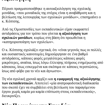
Πέρυσι πραγματοποιήθηκε η αυτοαξιολόγηση της σχολικής
μονάδας, «που μοναδικός της στόχος είναι η αναβάθμιση και η
βελτίωση της λειτουργίας των σχολικών μονάδων», επισημαίνει ο
κ. Κόπτσης.
Από τις Ομοσπονδίες των εκπαιδευτικών είχαν εκφραστεί
αντιδράσεις για τον τρόπο που γίνεται
η αξιολόγηση των
σχολικών μονάδων
, κυρίως στη βάση ότι προωθείται η
«κατηγοριοποίηση των σχολείων».
Ο κ. Κόπτσης σχολιάζει σχετικά, ότι «είναι γεγονός πως οι πολλές
και ουσιαστικές καινοτομίες δημιούργησαν σε ένα βαθμό
αντιδράσεις, κάποιες φορές μεγαλύτερες κάποιες φορές
μικρότερες, αναίτια, ίσως λόγω έλλειψης πλήρους ενημέρωσης από
κάποιους, ίσως εσκεμμένα και σκόπιμα σε κάποιες περιπτώσεις,
ίσως από φόβο για το νέο και άγνωστο».
Τη νέα σχολική χρονιά αρχίζει και
η εφαρμογή της αξιολόγησης
των εκπαιδευτικών
. Αποτελεί «μία ανατροφοδοτική διαδικασία
που σκοπό έχει να συμβάλλει στη βελτίωση του παραγόμενου
έργου χωρίς καμία μα καμία επίπτωση στους εκπαιδευτικούς»,
διευκρινίζει.