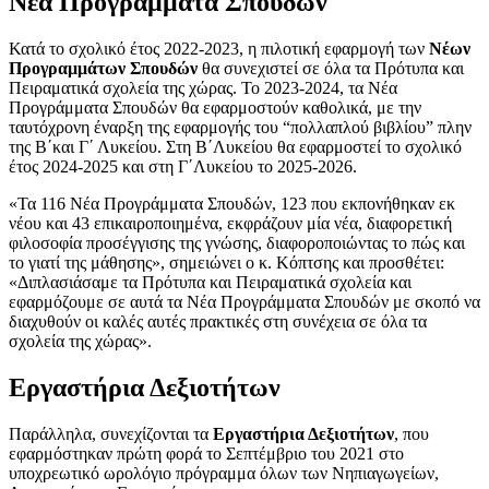
Νέα Προγράμματα Σπουδών
Κατά το σχολικό έτος 2022-2023, η πιλοτική εφαρμογή των
Νέων
Προγραμμάτων Σπουδών
θα συνεχιστεί σε όλα τα Πρότυπα και
Πειραματικά σχολεία της χώρας. Το 2023-2024, τα Νέα
Προγράμματα Σπουδών θα εφαρμοστούν καθολικά, με την
ταυτόχρονη έναρξη της εφαρμογής του “πολλαπλού βιβλίου” πλην
της Β΄και Γ΄ Λυκείου. Στη Β΄Λυκείου θα εφαρμοστεί το σχολικό
έτος 2024-2025 και στη Γ΄Λυκείου το 2025-2026.
«Τα 116 Νέα Προγράμματα Σπουδών, 123 που εκπονήθηκαν εκ
νέου και 43 επικαιροποιημένα, εκφράζουν μία νέα, διαφορετική
φιλοσοφία προσέγγισης της γνώσης, διαφοροποιώντας το πώς και
το γιατί της μάθησης», σημειώνει ο κ. Κόπτσης και προσθέτει:
«Διπλασιάσαμε τα Πρότυπα και Πειραματικά σχολεία και
εφαρμόζουμε σε αυτά τα Νέα Προγράμματα Σπουδών με σκοπό να
διαχυθούν οι καλές αυτές πρακτικές στη συνέχεια σε όλα τα
σχολεία της χώρας».
Εργαστήρια Δεξιοτήτων
Παράλληλα, συνεχίζονται τα
Εργαστήρια Δεξιοτήτων
, που
εφαρμόστηκαν πρώτη φορά το Σεπτέμβριο του 2021 στο
υποχρεωτικό ωρολόγιο πρόγραμμα όλων των Νηπιαγωγείων,