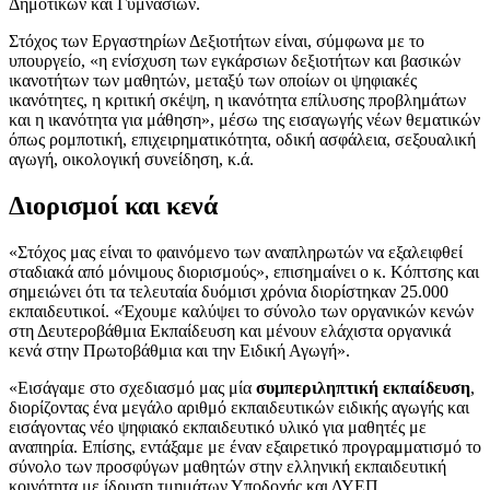
Δημοτικών και Γυμνασίων.
Στόχος των Εργαστηρίων Δεξιοτήτων είναι, σύμφωνα με το
υπουργείο, «η ενίσχυση των εγκάρσιων δεξιοτήτων και βασικών
ικανοτήτων των μαθητών, μεταξύ των οποίων οι ψηφιακές
ικανότητες, η κριτική σκέψη, η ικανότητα επίλυσης προβλημάτων
και η ικανότητα για μάθηση», μέσω της εισαγωγής νέων θεματικών
όπως ρομποτική, επιχειρηματικότητα, οδική ασφάλεια, σεξουαλική
αγωγή, οικολογική συνείδηση, κ.ά.
Διορισμοί και κενά
«Στόχος μας είναι το φαινόμενο των αναπληρωτών να εξαλειφθεί
σταδιακά από μόνιμους διορισμούς», επισημαίνει ο κ. Κόπτσης και
σημειώνει ότι τα τελευταία δυόμισι χρόνια διορίστηκαν 25.000
εκπαιδευτικοί. «Έχουμε καλύψει το σύνολο των οργανικών κενών
στη Δευτεροβάθμια Εκπαίδευση και μένουν ελάχιστα οργανικά
κενά στην Πρωτοβάθμια και την Ειδική Αγωγή».
«Εισάγαμε στο σχεδιασμό μας μία
συμπεριληπτική εκπαίδευση
,
διορίζοντας ένα μεγάλο αριθμό εκπαιδευτικών ειδικής αγωγής και
εισάγοντας νέο ψηφιακό εκπαιδευτικό υλικό για μαθητές με
αναπηρία. Επίσης, εντάξαμε με έναν εξαιρετικό προγραμματισμό το
σύνολο των προσφύγων μαθητών στην ελληνική εκπαιδευτική
κοινότητα με ίδρυση τμημάτων Υποδοχής και ΔΥΕΠ,