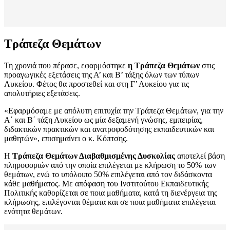
Τράπεζα Θεμάτων
Τη χρονιά που πέρασε, εφαρμόστηκε
η Τράπεζα Θεμάτων
στις
προαγωγικές εξετάσεις της Α’ και Β’ τάξης όλων των τύπων
Λυκείου. Φέτος θα προστεθεί και στη Γ’ Λυκείου για τις
απολυτήριες εξετάσεις.
«Εφαρμόσαμε με απόλυτη επιτυχία την Τράπεζα Θεμάτων, για την
Α΄ και Β΄ τάξη Λυκείου ως μία δεξαμενή γνώσης, εμπειρίας,
διδακτικών πρακτικών και ανατροφοδότησης εκπαιδευτικών και
μαθητών», επισημαίνει ο κ. Κόπτσης.
Η
Τράπεζα Θεμάτων Διαβαθμισμένης Δυσκολίας
αποτελεί βάση
πληροφοριών από την οποία επιλέγεται με κλήρωση το 50% των
θεμάτων, ενώ το υπόλοιπο 50% επιλέγεται από τον διδάσκοντα
κάθε μαθήματος. Με απόφαση του Ινστιτούτου Εκπαιδευτικής
Πολιτικής καθορίζεται σε ποια μαθήματα, κατά τη διενέργεια της
κλήρωσης, επιλέγονται θέματα και σε ποια μαθήματα επιλέγεται
ενότητα θεμάτων.