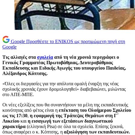
Google
Προσθέστε το ENIKOS ως προτιμώμενη πηγή στη
Google
Τις αλλαγές στα
σχολεία
από τη νέα χρονιά περιγράφει ο
Γενικός Γραμματέας Πρωτοβάθμιας, Δευτεροβάθμιας
Εκπαίδευσης και Ειδικής Αγωγής του υπουργείου Παιδείας,
Αλέξανδρος Κόπτσης.
«Όλες οι διεργασίες για την απόλυτα ομαλή έναρξη της νέας
σχολικής χρονιάς έχουν δρομολογηθεί» διαβεβαιώνει, μιλώντας
στο ΑΠΕ-ΜΠΕ.
Οι νέες εξελίξεις που θα συναντήσουν τα μέλη της εκπαιδευτικής
κοινότητας από φέτος είναι η
επέκταση του Ολοήμερου Σχολείου
ως τις 17:30
,
η εφαρμογή της Τράπεζας Θεμάτων στη Γ΄
Λυκείου
και
η εισαγωγή των εξετάσεων διαγνωστικού
χαρακτήρα
(ελληνική Pisa) σε όλα τα σχολεία. Επίσης ξεκινά,
όπως αναφέρει ο κ. Κόπτσης, η
αξιολόγηση των εκπαιδευτικών.