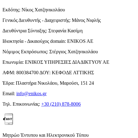
Εκδότης:
Νίκος Χατζηνικολάου
Γενικός Διευθυντής - Διαχειριστής:
Μάνος Νιφλής
Διευθύντρια Σύνταξης:
Στεφανία Κασίμη
Ιδιοκτησία - Δικαιούχος domain:
ENIKOS AE
Νόμιμος Εκπρόσωπος:
Στέργιος Χατζηνικολάου
Επωνυμία:
ΕΝΙΚΟΣ ΥΠΗΡΕΣΙΕΣ ΔΙΑΔΙΚΤΥΟΥ ΑΕ
ΑΦΜ:
800384700
ΔΟΥ:
ΚΕΦΟΔΕ ΑΤΤΙΚΗΣ
Έδρα:
Πλαστήρα Νικολάου, Μαρούσι, 151 24
Email:
info@enikos.gr
Τηλ. Επικοινωνίας:
+30 (210) 878-8006
Μητρώο Έντυπου και Ηλεκτρονικού Τύπου