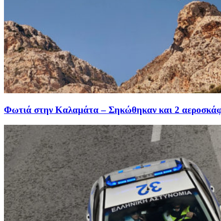
Φωτιά στην Καλαμάτα – Σηκώθηκαν και 2 αεροσκά