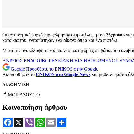
Οι αστυνομικές αρχές προχώρησαν στη σύλληψη του
75χρονου
για 
κατοικία του, εντοπίστηκαν ένα δίκανο όπλο και ένα πιστόλι.
Μετά την ανακάλυψη των όπλων, οι κατηγορίες σε βάρος του αναβαθ
ΑΝΙΨΙΟΣ
ΕΝΔΟΟΙΚΟΓΕΝΕΙΑΚΗ ΒΙΑ
ΗΛΙΚΙΩΜΕΝΟΣ
ΞΥΛΟ
Google
Προσθέστε το ENIKOS στην Google
Ακολουθήστε το
ENIKOS στο Google News
και μάθετε πρώτοι όλες
ΔΙΑΦΗΜΙΣΗ
ΜΟΙΡΑΣΟΥ ΤΟ
Κοινοποίηση άρθρου
Facebook
X
Viber
WhatsApp
Email
Μοιραστείτε