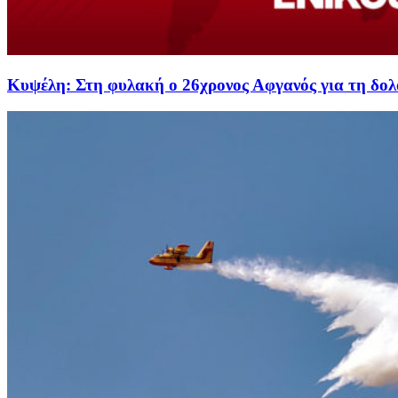
Κυψέλη: Στη φυλακή ο 26χρονος Αφγανός για τη δολ