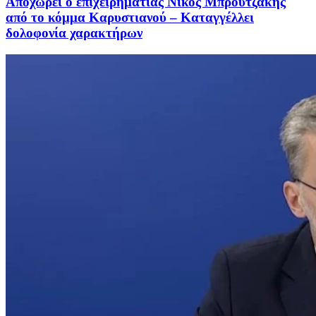
Αποχωρεί ο επιχειρηματίας Νίκος Μπρουτζάκης
από το κόμμα Καρυστιανού – Καταγγέλλει
δολοφονία χαρακτήρων