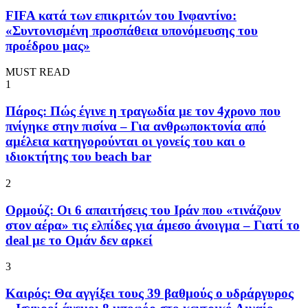
FIFA κατά των επικριτών του Ινφαντίνο:
«Συντονισμένη προσπάθεια υπονόμευσης του
προέδρου μας»
MUST READ
1
Πάρος: Πώς έγινε η τραγωδία με τον 4χρονο που
πνίγηκε στην πισίνα – Για ανθρωποκτονία από
αμέλεια κατηγορούνται οι γονείς του και ο
ιδιοκτήτης του beach bar
2
Ορμούζ: Οι 6 απαιτήσεις του Ιράν που «τινάζουν
στον αέρα» τις ελπίδες για άμεσο άνοιγμα – Γιατί το
deal με το Ομάν δεν αρκεί
3
Καιρός: Θα αγγίξει τους 39 βαθμούς ο υδράργυρος