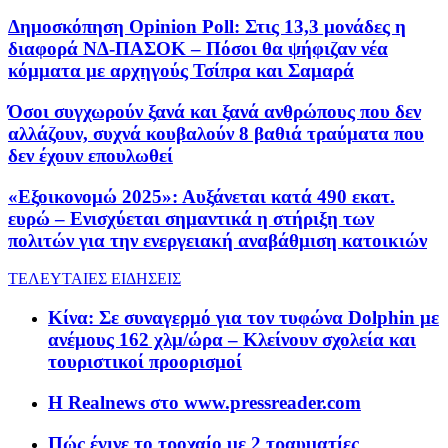
Δημοσκόπηση Opinion Poll: Στις 13,3 μονάδες η
διαφορά ΝΔ-ΠΑΣΟΚ – Πόσοι θα ψήφιζαν νέα
κόμματα με αρχηγούς Τσίπρα και Σαμαρά
Όσοι συγχωρούν ξανά και ξανά ανθρώπους που δεν
αλλάζουν, συχνά κουβαλούν 8 βαθιά τραύματα που
δεν έχουν επουλωθεί
«Εξοικονομώ 2025»: Αυξάνεται κατά 490 εκατ.
ευρώ – Ενισχύεται σημαντικά η στήριξη των
πολιτών για την ενεργειακή αναβάθμιση κατοικιών
ΤΕΛΕΥΤΑΙΕΣ ΕΙΔΗΣΕΙΣ
Κίνα: Σε συναγερμό για τον τυφώνα Dolphin με
ανέμους 162 χλμ/ώρα – Κλείνουν σχολεία και
τουριστικοί προορισμοί
Η Realnews στο www.pressreader.com
Πώς έγινε το τροχαίο με 2 τραυματίες