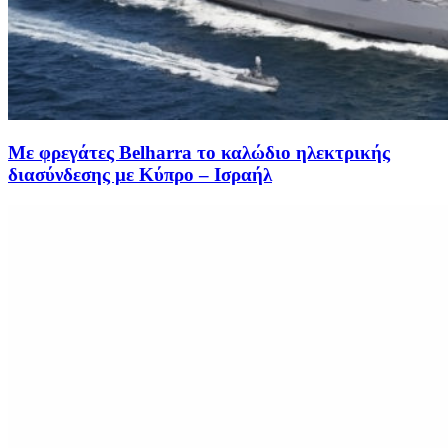
Με φρεγάτες Belharra το καλώδιο ηλεκτρικής
διασύνδεσης με Κύπρο – Ισραήλ