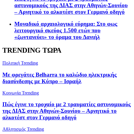
αστυνομικούς της ΔΙΑΣ στην Αθηνών-Σουνίου
– Αρνητικό το αλκοτέστ στον Γερμανό οδηγό
Μοναδικό αρχαιολογικό εύρημα: Στο φως
λειτουργικό σκεύος 1.500 ετών που
«ζωντανεύει» το όραμα του Δανιήλ
TRENDING ΤΩΡΑ
Πολιτική
Trending
Με φρεγάτες Belharra το καλώδιο ηλεκτρικής
διασύνδεσης με Κύπρο – Ισραήλ
Κοινωνία
Trending
Πώς έγινε το τροχαίο με 2 τραυματίες αστυνομικούς
της ΔΙΑΣ στην Αθηνών-Σουνίου – Αρνητικό το
αλκοτέστ στον Γερμανό οδηγό
Αθλητισμός
Trending