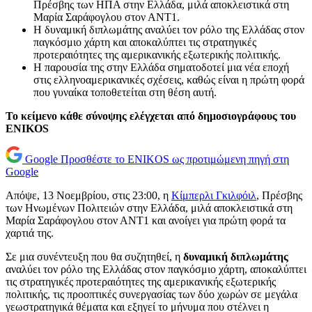
Πρέσβης των ΗΠΑ στην Ελλάδα, μιλά αποκλειστικά στη
Μαρία Σαράφογλου στον ΑΝΤ1.
Η δυναμική διπλωμάτης αναλύει τον ρόλο της Ελλάδας στον
παγκόσμιο χάρτη και αποκαλύπτει τις στρατηγικές
προτεραιότητες της αμερικανικής εξωτερικής πολιτικής.
Η παρουσία της στην Ελλάδα σηματοδοτεί μια νέα εποχή
στις ελληνοαμερικανικές σχέσεις, καθώς είναι η πρώτη φορά
που γυναίκα τοποθετείται στη θέση αυτή.
Το κείμενο κάθε σύνοψης ελέγχεται από δημοσιογράφους του
ENIKOS
Google
Προσθέστε το ENIKOS ως προτιμώμενη πηγή στη
Google
Απόψε, 13 Νοεμβρίου, στις 23:00, η
Κίμπερλι Γκιλφόιλ
, Πρέσβης
των Ηνωμένων Πολιτειών στην Ελλάδα, μιλά αποκλειστικά στη
Μαρία Σαράφογλου στον ΑΝΤ1 και ανοίγει για πρώτη φορά τα
χαρτιά της.
Σε μια συνέντευξη που θα συζητηθεί, η
δυναμική διπλωμάτης
αναλύει τον ρόλο της Ελλάδας στον παγκόσμιο χάρτη, αποκαλύπτει
τις στρατηγικές προτεραιότητες της αμερικανικής εξωτερικής
πολιτικής, τις προοπτικές συνεργασίας των δύο χωρών σε μεγάλα
γεωστρατηγικά θέματα και εξηγεί το μήνυμα που στέλνει η