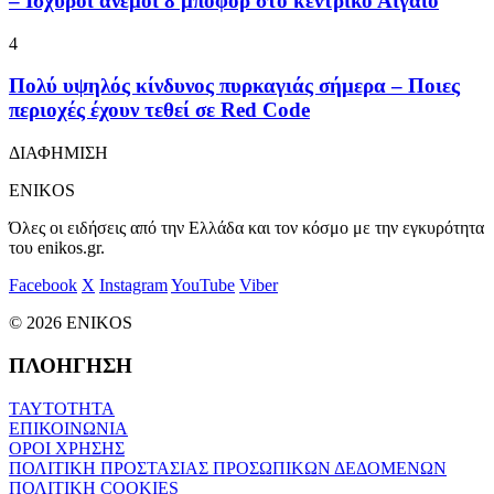
– Ισχυροί άνεμοι 8 μποφόρ στο κεντρικό Αιγαίο
4
Πολύ υψηλός κίνδυνος πυρκαγιάς σήμερα – Ποιες
περιοχές έχουν τεθεί σε Red Code
ΔΙΑΦΗΜΙΣΗ
ENIKOS
Όλες οι ειδήσεις από την Ελλάδα και τον κόσμο με την εγκυρότητα
του enikos.gr.
Facebook
X
Instagram
YouTube
Viber
© 2026 ENIKOS
ΠΛΟΗΓΗΣΗ
ΤΑΥΤΟΤΗΤΑ
ΕΠΙΚΟΙΝΩΝΙΑ
ΟΡΟΙ ΧΡΗΣΗΣ
ΠΟΛΙΤΙΚΗ ΠΡΟΣΤΑΣΙΑΣ ΠΡΟΣΩΠΙΚΩΝ ΔΕΔΟΜΕΝΩΝ
ΠΟΛΙΤΙΚΗ COOKIES