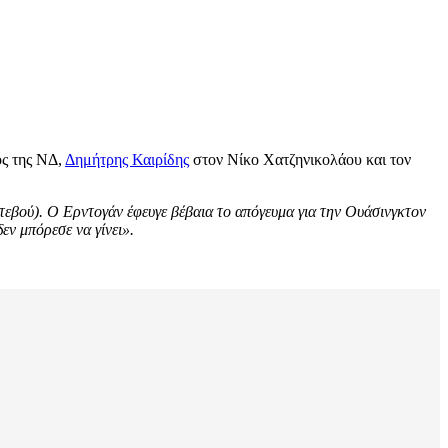
ος της ΝΔ,
Δημήτρης Καιρίδης
στον Νίκο Χατζηνικολάου και τον
ντεβού). Ο Ερντογάν έφευγε βέβαια το απόγευμα για την Ουάσινγκτον
εν μπόρεσε να γίνει».