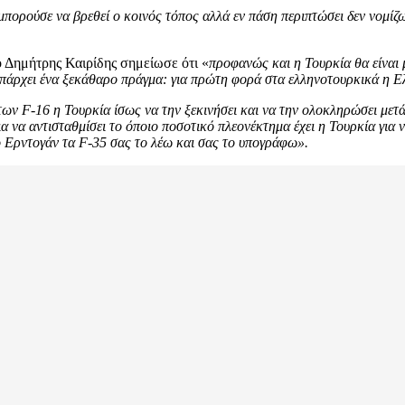
ορούσε να βρεθεί ο κοινός τόπος αλλά εν πάση περιπτώσει δεν νομίζω 
 Δημήτρης Καιρίδης σημείωσε ότι «
προφανώς και η Τουρκία θα είναι μ
πάρχει ένα ξεκάθαρο πράγμα: για πρώτη φορά στα ελληνοτουρκικά η Ελ
 F-16 η Τουρκία ίσως να την ξεκινήσει και να την ολοκληρώσει μετά α
α να αντισταθμίσει το όποιο ποσοτικό πλεονέκτημα έχει η Τουρκία για ν
ο Ερντογάν τα F-35 σας το λέω και σας το υπογράφω».