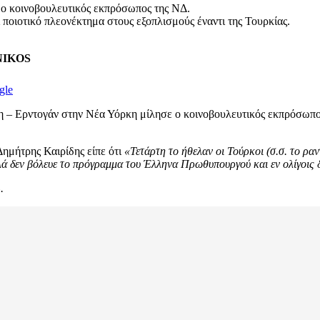
 ο κοινοβουλευτικός εκπρόσωπος της ΝΔ.
 ποιοτικό πλεονέκτημα στους εξοπλισμούς έναντι της Τουρκίας.
ENIKOS
gle
κη – Ερντογάν στην Νέα Υόρκη μίλησε ο κοινοβουλευτικός εκπρόσωπ
μήτρης Καιρίδης είπε ότι
«Τετάρτη το ήθελαν οι Τούρκοι (σ.σ. το ρα
λά δεν βόλευε το πρόγραμμα του Έλληνα Πρωθυπουργού και εν ολίγοις δ
.