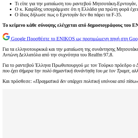
Τι είπε για την ματαίωση του ραντεβού Μητσοτάκη-Ερντογάν,
Ο κ. Καιρίδης υπογράμμισε ότι η Ελλάδα για πρώτη φορά έχει
Ο ίδιος δήλωσε πως ο Ερντογάν δεν θα πάρει τα F-35.
Το κείμενο κάθε σύνοψης ελέγχεται από δημοσιογράφους του 
Google
Προσθέστε το ENIKOS ως προτιμώμενη πηγή στη Goo
Για τα ελληνοτουρκικά και την ματαίωση της συνάντησης Μητσοτά
Αντώνη Δελλατόλα από την συχνότητα του Realfm 97,8.
Για το ραντεβού Έλληνα Πρωθυπουργού με τον Τούρκο πρόεδρο ο Δη
που έχει σήμερα την πολύ σημαντική συνάντηση του με τον Τραμπ, αλ
Και πρόσθεσε:
«Πραγματικά δεν υπάρχει πολιτική υπόνοια από πίσω»