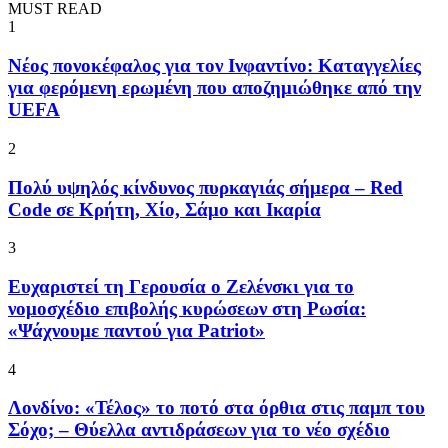
MUST READ
1
Νέος πονοκέφαλος για τον Ινφαντίνο: Καταγγελίες
για φερόμενη ερωμένη που αποζημιώθηκε από την
UEFA
2
Πολύ υψηλός κίνδυνος πυρκαγιάς σήμερα – Red
Code σε Κρήτη, Χίο, Σάμο και Ικαρία
3
Ευχαριστεί τη Γερουσία ο Ζελένσκι για το
νομοσχέδιο επιβολής κυρώσεων στη Ρωσία:
«Ψάχνουμε παντού για Patriot»
4
Λονδίνο: «Τέλος» το ποτό στα όρθια στις παμπ του
Σόχο; – Θύελλα αντιδράσεων για το νέο σχέδιο