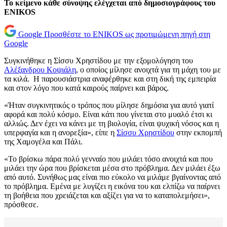
Το κείμενο κάθε σύνοψης ελέγχεται από δημοσιογράφους του
ENIKOS
Google
Προσθέστε το ENIKOS ως προτιμώμενη πηγή στη
Google
Συγκινήθηκε η Σίσσυ Χρηστίδου με την εξομολόγηση του
Αλέξανδρου Κοψιάλη
, ο οποίος μίλησε ανοιχτά για τη μάχη του με
τα κιλά. Η παρουσιάστρια αναφέρθηκε και στη δική της εμπειρία
και στον λόγο που κατά καιρούς παίρνει και βάρος.
«Ήταν συγκινητικός ο τρόπος που μίλησε δημόσια για αυτό γιατί
αφορά και πολύ κόσμο. Είναι κάτι που γίνεται στο μυαλό έτσι κι
αλλιώς. Δεν έχει να κάνει με τη βιολογία, είναι ψυχική νόσος και η
υπερφαγία και η ανορεξία», είπε η
Σίσσυ Χρηστίδου
στην εκπομπή
της Χαμογέλα και Πάλι.
«Το βρίσκω πάρα πολύ γενναίο που μιλάει τόσο ανοιχτά και που
μιλάει την ώρα που βρίσκεται μέσα στο πρόβλημα. Δεν μιλάει έξω
από αυτό. Συνήθως μας είναι πιο εύκολο να μιλάμε βγαίνοντας από
το πρόβλημα. Εμένα με λυγίζει η εικόνα του και ελπίζω να παίρνει
τη βοήθεια που χρειάζεται και αξίζει για να το καταπολεμήσει»,
πρόσθεσε.