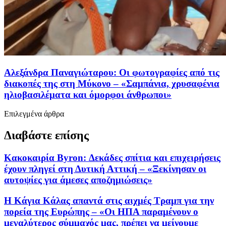
Αλεξάνδρα Παναγιώταρου: Οι φωτογραφίες από τις
διακοπές της στη Μύκονο – «Σαμπάνια, χρυσαφένια
ηλιοβασιλέματα και όμορφοι άνθρωποι»
Επιλεγμένα άρθρα
Διαβάστε επίσης
Kακοκαιρία Byron: Δεκάδες σπίτια και επιχειρήσεις
έχουν πληγεί στη Δυτική Αττική – «Ξεκίνησαν οι
αυτοψίες για άμεσες αποζημιώσεις»
Η Κάγια Κάλας απαντά στις αιχμές Τραμπ για την
πορεία της Ευρώπης – «Οι ΗΠΑ παραμένουν ο
μεγαλύτερος σύμμαχός μας, πρέπει να μείνουμε