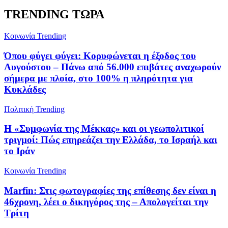
TRENDING ΤΩΡΑ
Κοινωνία
Trending
Όπου φύγει φύγει: Κορυφώνεται η έξοδος του
Αυγούστου – Πάνω από 56.000 επιβάτες αναχωρούν
σήμερα με πλοία, στο 100% η πληρότητα για
Κυκλάδες
Πολιτική
Trending
Η «Συμφωνία της Μέκκας» και οι γεωπολιτικοί
τριγμοί: Πώς επηρεάζει την Ελλάδα, το Ισραήλ και
το Ιράν
Κοινωνία
Trending
Marfin: Στις φωτογραφίες της επίθεσης δεν είναι η
46χρονη, λέει ο δικηγόρος της – Απολογείται την
Τρίτη