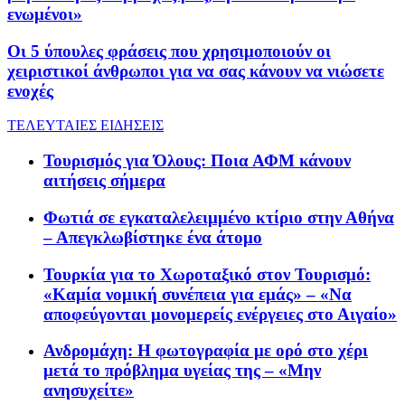
ενωμένοι»
Οι 5 ύπουλες φράσεις που χρησιμοποιούν οι
χειριστικοί άνθρωποι για να σας κάνουν να νιώσετε
ενοχές
ΤΕΛΕΥΤΑΙΕΣ ΕΙΔΗΣΕΙΣ
Τουρισμός για Όλους: Ποια ΑΦΜ κάνουν
αιτήσεις σήμερα
Φωτιά σε εγκαταλελειμμένο κτίριο στην Αθήνα
– Απεγκλωβίστηκε ένα άτομο
Τουρκία για το Χωροταξικό στον Τουρισμό:
«Καμία νομική συνέπεια για εμάς» – «Να
αποφεύγονται μονομερείς ενέργειες στο Αιγαίο»
Ανδρομάχη: Η φωτογραφία με ορό στο χέρι
μετά το πρόβλημα υγείας της – «Μην
ανησυχείτε»