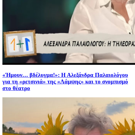
«Ήμουν… βδέλυγμα!»: Η Αλεξάνδρα Παλαιολόγου
για τη «ρετσινιά» της «Λάμψης» και το σνομπισμό
στο θέατρο