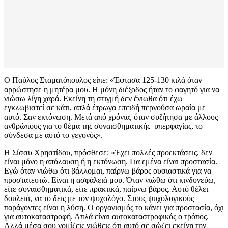
Ο Παύλος Σταματόπουλος είπε: «Έφτασα 125-130 κιλά όταν
αρρώστησε η μητέρα μου. Η μόνη διέξοδος ήταν το φαγητό για να
νιώσω λίγη χαρά. Εκείνη τη στιγμή δεν ένιωθα ότι έχω
εγκλωβιστεί σε κάτι, απλά έτρωγα επειδή περνούσα ωραία με
αυτό. Σαν εκτόνωση. Μετά από χρόνια, όταν συζήτησα με άλλους
ανθρώπους για το θέμα της συναισθηματικής υπερφαγίας, το
σύνδεσα με αυτό το γεγονός».
Η Σίσσυ Χρηστίδου, πρόσθεσε: «Έχει πολλές προεκτάσεις, δεν
είναι μόνο η απόλαυση ή η εκτόνωση. Για εμένα είναι προστασία.
Εγώ όταν νιώθω ότι βάλλομαι, παίρνω βάρος ουσιαστικά για να
προστατευτώ. Είναι η ασφάλειά μου. Όταν νιώθω ότι κινδυνεύω,
είτε συναισθηματικά, είτε πρακτικά, παίρνω βάρος. Αυτό θέλει
δουλειά, να το δεις με τον ψυχολόγο. Στους ψυχολογικούς
παράγοντες είναι η λύση. Ο οργανισμός το κάνει για προστασία, όχι
για αυτοκαταστροφή. Απλά είναι αυτοκαταστροφικός ο τρόπος.
Αλλά μέσα σου νομίζεις νιώθεις ότι αυτό σε σώζει εκείνη την