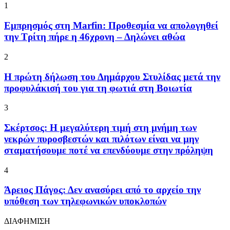
1
Εμπρησμός στη Marfin: Προθεσμία να απολογηθεί
την Τρίτη πήρε η 46χρονη – Δηλώνει αθώα
2
Η πρώτη δήλωση του Δημάρχου Στυλίδας μετά την
προφυλάκισή του για τη φωτιά στη Βοιωτία
3
Σκέρτσος: Η μεγαλύτερη τιμή στη μνήμη των
νεκρών πυροσβεστών και πιλότων είναι να μην
σταματήσουμε ποτέ να επενδύουμε στην πρόληψη
4
Άρειος Πάγος: Δεν ανασύρει από το αρχείο την
υπόθεση των τηλεφωνικών υποκλοπών
ΔΙΑΦΗΜΙΣΗ