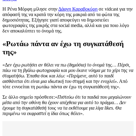
Η Ρένα Μόρφη μίλησε στην
Δάφνη Καραβοκύρη
σε vidcast για την
απόφασή της να κρατά την κόρη της μακριά από τα φώτα της
δημοσιότητας. Εξήγησε γιατί αποφεύγει να δημοσιεύει
φωτογραφίες της μικρής στα social media, αλλά και για ποιο λόγο
δεν αποκαλύπτει το όνομά της.
«Ρωτάω πάντα αν έχω τη συγκατάθεσή
της»
«Δ
εν έχω ρωτήσει αν θέλει να πω (δημόσια) το όνομά της… Πέρσι,
πάω να τη βγάλω φωτογραφία και μου έκανε νόημα με το χέρι της να
σταματήσω. Έπαθα σοκ και λέω:
«
Περίμενε, αυτό το παιδί
αισθάνεται ότι είναι μια ιδιωτική του στιγμή και την ενοχλεί»
. Από
τότε εννοείται τη ρωτάω πάντα αν έχω τη συγκατάθεσή της».
Σε άλλο σημείο πρόσθεσε:«
Πιστεύω ότι τα παιδιά που μεγαλώνουν
μέσα από την οθόνη θα έχουν απέχθεια για αυτό το πράγμα… Δεν
έχουμε τη συγκατάθεσή τους να τα εκθέτουμε για λίγα likes. Θα
περιμένω να εκφραστεί η ίδια όπως θέλει
».