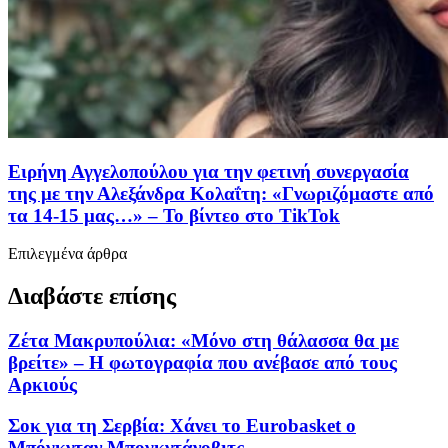
Ειρήνη Αγγελοπούλου για την φετινή συνεργασία
της με την Αλεξάνδρα Κολαΐτη: «Γνωριζόμαστε από
τα 14-15 μας…» – Το βίντεο στο TikTok
Επιλεγμένα άρθρα
Διαβάστε επίσης
Zέτα Μακρυπούλια: «Μόνο στη θάλασσα θα με
βρείτε» – Η φωτογραφία που ανέβασε από τους
Αρκιούς
Σοκ για τη Σερβία: Χάνει το Eurobasket ο
Μπόγκνταν Μπογκντάνοβιτς