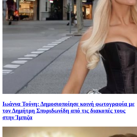
Ιωάννα Τούνη: Δημοσιοποίησε κοινή φωτογραφία με
τον Δημήτρη Σπυριδωνίδη από τις διακοπές τους
στην Ίμπιζα