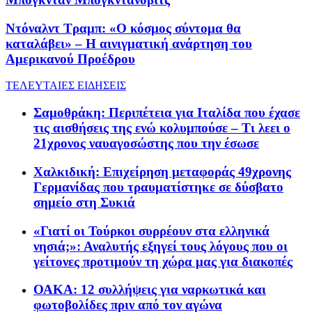
Ντόναλντ Τραμπ: «Ο κόσμος σύντομα θα
καταλάβει» – Η αινιγματική ανάρτηση του
Αμερικανού Προέδρου
ΤΕΛΕΥΤΑΙΕΣ ΕΙΔΗΣΕΙΣ
Σαμοθράκη: Περιπέτεια για Ιταλίδα που έχασε
τις αισθήσεις της ενώ κολυμπούσε – Τι λεει ο
21χρονος ναυαγοσώστης που την έσωσε
Χαλκιδική: Επιχείρηση μεταφοράς 49χρονης
Γερμανίδας που τραυματίστηκε σε δύσβατο
σημείο στη Συκιά
«Γιατί οι Τούρκοι συρρέουν στα ελληνικά
νησιά;»: Αναλυτής εξηγεί τους λόγους που οι
γείτονες προτιμούν τη χώρα μας για διακοπές
ΟΑΚΑ: 12 συλλήψεις για ναρκωτικά και
φωτοβολίδες πριν από τον αγώνα