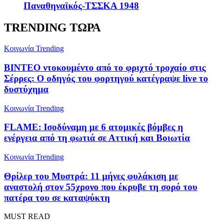
Παναθηναϊκός-ΤΣΣΚΑ 1948
TRENDING ΤΩΡΑ
Κοινωνία
Trending
ΒΙΝΤΕΟ ντοκουμέντο από το φριχτό τροχαίο στις
Σέρρες: Ο οδηγός του φορτηγού κατέγραψε live το
δυστύχημα
Κοινωνία
Trending
FLAME: Ισοδύναμη με 6 ατομικές βόμβες η
ενέργεια από τη φωτιά σε Αττική και Βοιωτία
Κοινωνία
Trending
Θρίλερ του Μυστρά: 11 μήνες φυλάκιση με
αναστολή στον 55χρονο που έκρυβε τη σορό του
πατέρα του σε καταψύκτη
MUST READ