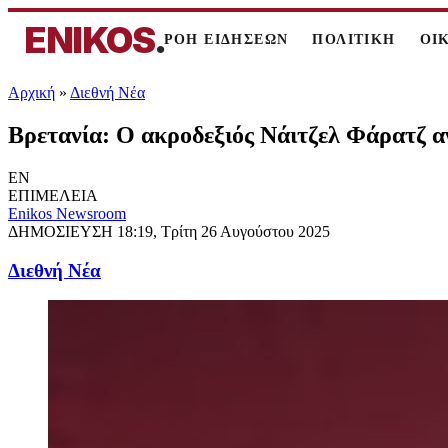
ENIKOS
.
ΡΟΗ ΕΙΔΗΣΕΩΝ
ΠΟΛΙΤΙΚΗ
ΟΙ
Αρχική
»
Διεθνή Νέα
Βρετανία: Ο ακροδεξιός Νάιτζελ Φάρατζ αν
EN
ΕΠΙΜΕΛΕΙΑ
Enikos Newsroom
ΔΗΜΟΣΙΕΥΣΗ
18:19, Τρίτη 26 Αυγούστου 2025
Διεθνή Νέα