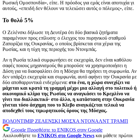
Ρωσική Ομοσπονδία», είπε. Η πρόοδος για εμάς είναι αποτυχία γι
αυτούς, «επειδή δεν θέλουν να τελειώσει αυτός ο πόλεμος», είπε.
Το θολό 5%
Ο Ζελένσκι δήλωσε τη Δευτέρα ότι δύο βασικά ζητήματα
παραμένουν προς επίλυση: ο έλεγχος του πυρηνικού σταθμού
Ζαπορίζια της Ουκρανίας, ο οποίος βρίσκεται στα χέρια της
Ρωσίας, και η τύχη της περιοχής του Ντονμπάς.
Αν η Ρωσία τελικά συμφωνήσει σε εκεχειρία, δεν είναι καθόλου
σαφές ποιους μηχανισμούς θα μπορούσε να χρησιμοποιήσει η
Δύση για να διασφαλίσει ότι η Μόσχα θα τηρήσει τη συμφωνία. Αν
δεν υπάρξει εκεχειρία και συμφωνία, αυτό αφήνει την Ουκρανία με
δύο αποθαρρυντικά ενδεχόμενα:
στο ένα, η χώρα συνεχίζει να
μάχεται και κρατά τη γραμμή μέχρι μια αλλαγή στο πολιτικό ή
οικονομικό κλίμα της Ρωσίας να αναγκάσει το Κρεμλίνο να
γίνει πιο διαλλακτικό· στο άλλο, η κατάσταση στην Ουκρανία
γίνεται τόσο άσχημη που το Κίεβο αναγκάζεται τελικά να
αποδεχθεί τους τιμωρητικούς όρους της Μόσχας.
ΒΟΛΟΝΤΙΜΙΡ ΖΕΛΕΝΣΚΙ
ΜΟΣΧΑ
ΝΤΟΝΑΛΝΤ ΤΡΑΜΠ
Google
Προσθέστε το ENIKOS στην Google
Ακολουθήστε το
ENIKOS στο Google News
και μάθετε πρώτοι