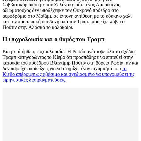
Σαββατοκύριακου με τον Ζελένσκι: ούτε ένας Αμερικανός
αξιωματούχος δεν υποδέχτηκε τον Ουκρανό πρόεδρο στο
αεροδρόμιο στο Μαϊάμι, σε έντονη αντίθεση με το κόκκινο χαλί
και την προσωπική υποδοχή από τον Τραμπ που είχε λάβει ο
Πούτιν στην Αλάσκα το καλοκαίρι.
Η ψυχρολουσία και ο θυμός του Τραμπ
Και μετά ήρθε η ψυχρολουσία. Η Ρωσία ανέτρεψε όλα τα σχέδια
Τραμπ κατηγορώντας το Κίεβο ότι προσπάθησε να επιτεθεί στην
κατοικία του προέδρου Βλαντίμιρ Πούτιν στη βόρεια Ρωσία, αν και
δεν παρείχε αποδείξεις για να στηρίξει έναν ισχυρισμό που
το
Κίεβο απέρριψε ως αβάσιμο και σχεδιασμένο να υπονομεύσει τις
ειρηνευτικές διαπραγματεύσεις.