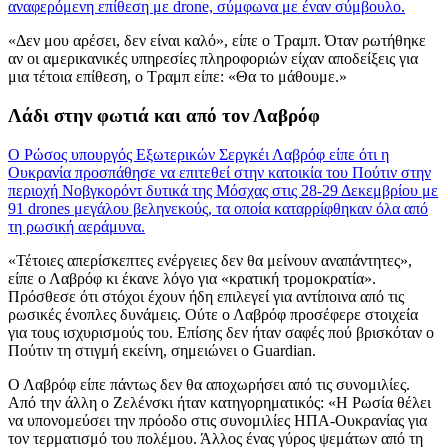
αναφερόμενη επίθεση με drone, σύμφωνα με έναν σύμβουλο.
«Δεν μου αρέσει, δεν είναι καλό», είπε ο Τραμπ. Όταν ρωτήθηκε
αν οι αμερικανικές υπηρεσίες πληροφοριών είχαν αποδείξεις για
μια τέτοια επίθεση, ο Τραμπ είπε: «Θα το μάθουμε.»
Λάδι στην φωτιά και από τον Λαβρόφ
Ο Ρώσος υπουργός Εξωτερικών Σεργκέι Λαβρόφ είπε ότι η
Ουκρανία προσπάθησε να επιτεθεί στην κατοικία του Πούτιν στην
περιοχή Νοβγκορόντ δυτικά της Μόσχας στις 28-29 Δεκεμβρίου με
91 drones μεγάλου βεληνεκούς, τα οποία καταρρίφθηκαν όλα από
τη ρωσική αεράμυνα.
«Τέτοιες απερίσκεπτες ενέργειες δεν θα μείνουν αναπάντητες»,
είπε ο Λαβρόφ κι έκανε λόγο για «κρατική τρομοκρατία».
Πρόσθεσε ότι στόχοι έχουν ήδη επιλεγεί για αντίποινα από τις
ρωσικές ένοπλες δυνάμεις. Ούτε ο Λαβρόφ προσέφερε στοιχεία
για τους ισχυρισμούς του. Επίσης δεν ήταν σαφές πού βρισκόταν ο
Πούτιν τη στιγμή εκείνη, σημειώνει ο Guardian.
Ο Λαβρόφ είπε πάντως δεν θα αποχωρήσει από τις συνομιλίες.
Από την άλλη ο Ζελένσκι ήταν κατηγορηματικός: «Η Ρωσία θέλει
να υπονομεύσει την πρόοδο στις συνομιλίες ΗΠΑ-Ουκρανίας για
τον τερματισμό του πολέμου. Άλλος ένας γύρος ψεμάτων από τη