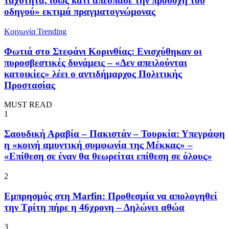
ταχύτητα, ίσως κάτι απέσπασε την προσοχή του
οδηγού» εκτιμά πραγματογνώμονας
Κοινωνία
Trending
Φωτιά στο Στεφάνι Κορινθίας: Ενισχύθηκαν οι
πυροσβεστικές δυνάμεις – «Δεν απειλούνται
κατοικίες» λέει ο αντιδήμαρχος Πολιτικής
Προστασίας
MUST READ
1
Σαουδική Αραβία – Πακιστάν – Τουρκία: Υπεγράφη
η «κοινή αμυντική συμφωνία της Μέκκας» –
«Επίθεση σε έναν θα θεωρείται επίθεση σε όλους»
2
Εμπρησμός στη Marfin: Προθεσμία να απολογηθεί
την Τρίτη πήρε η 46χρονη – Δηλώνει αθώα
3