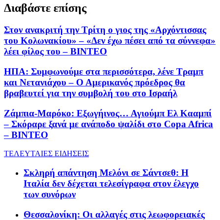
Διαβάστε επίσης
Στον ανακριτή την Τρίτη ο γιος της «Αρχόντισσας
του Κολωνακίου» – «Δεν έχω πέσει από τα σύννεφα»
λέει φίλος του – ΒΙΝΤΕΟ
ΗΠΑ: Συμφωνούμε στα περισσότερα, λένε Τραμπ
και Νετανιάχου – Ο Αμερικανός πρόεδρος θα
βραβευτεί για την συμβολή του στο Ισραήλ
Ζάμπια-Μαρόκο: Εξωγήινος… Αγιούμπ Ελ Κααμπί
– Σκόραρε ξανά με ανάποδο ψαλίδι στο Copa Africa
– ΒΙΝΤΕΟ
ΤΕΛΕΥΤΑΙΕΣ ΕΙΔΗΣΕΙΣ
Σκληρή απάντηση Μελόνι σε Σάντσεθ: Η
Ιταλία δεν δέχεται τελεσίγραφα στον έλεγχο
των συνόρων
Θεσσαλονίκη: Οι αλλαγές στις λεωφορειακές