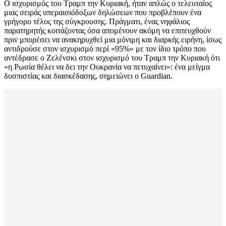
Ο ισχυρισμός του Τραμπ την Κυριακή, ήταν απλώς ο τελευταίος
μιας σειράς υπεραισιόδοξων δηλώσεων που προβλέπουν ένα
γρήγορο τέλος της σύγκρουσης. Πράγματι, ένας νηφάλιος
παρατηρητής κοιτάζοντας όσα απομένουν ακόμη να επιτευχθούν
πριν μπορέσει να ανακηρυχθεί μια μόνιμη και διαρκής ειρήνη, ίσως
αντιδρούσε στον ισχυρισμό περί «95%» με τον ίδιο τρόπο που
αντέδρασε ο Ζελένσκι στον ισχυρισμό του Τραμπ την Κυριακή ότι
«η Ρωσία θέλει να δει την Ουκρανία να πετυχαίνει»: ένα μείγμα
δυσπιστίας και διασκέδασης, σημειώνει ο Guardian.