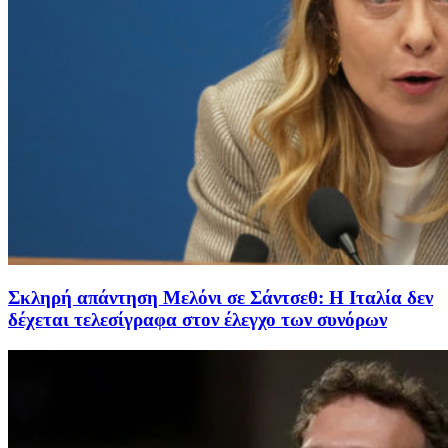
Σκληρή απάντηση Μελόνι σε Σάντσεθ: Η Ιταλία δεν
δέχεται τελεσίγραφα στον έλεγχο των συνόρων