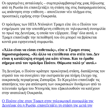
Οι οργισμένες ανταλλαγές – συμπεριλαμβανομένης μιας δήλωσης
από τη Ρωσία ότι επανεξετάζει τη στάση της στις διαπραγματεύσεις
ως απάντηση στην επίθεση – αποτέλεσαν νέο πλήγμα στις
προοπτικές ειρήνης στην Ουκρανία.
Ο πρόεδρος των ΗΠΑ Ντόναλντ Τραμπ είπε ότι ο Πούτιν τον
ενημέρωσε για την υποτιθέμενη επίθεση σε τηλεφωνική συνομιλία
το πρωί της Δευτέρας, η οποία τον εξόργισε. Παρ’ όλα αυτά, ο
Τραμπ επανέλαβε την πεποίθησή του ότι μπορεί να βρίσκεται
κοντά μια ειρηνευτική συμφωνία.
«Άλλο είναι να είσαι επιθετικός», είπε ο Τραμπ στους
δημοσιογράφους. «Κι άλλο να επιτίθεσαι στο σπίτι του. Δεν
είναι η κατάλληλη στιγμή για κάτι τέτοιο. Και το έμαθα
σήμερα από τον πρόεδρο Πούτιν. Θύμωσα πολύ γι’ αυτό.»
Τη Δευτέρα, ο Πούτιν κράτησε προκλητική στάση, διατάζοντας τον
στρατό του να συνεχίσει την εκστρατεία για πλήρη έλεγχο της
ουκρανικής περιφέρειας Ζαπορίζια. Το Κρεμλίνο επανέλαβε τις
απαιτήσεις του για απόσυρση των ουκρανικών δυνάμεων από το
τελευταίο τμήμα του Ντονμπάς που εξακολουθούν να κατέχουν
στην ανατολική Ουκρανία.
Ο Πούτιν είπε στον Τραμπ στην τηλεφωνική συνομιλία της
Δευτέρας ότι η Ρωσία, επανεξετάζει τη στάση της μετά την