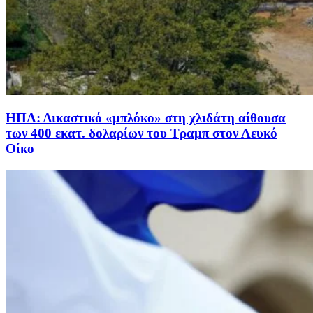
ΗΠΑ: Δικαστικό «μπλόκο» στη χλιδάτη αίθουσα
των 400 εκατ. δολαρίων του Τραμπ στον Λευκό
Οίκο