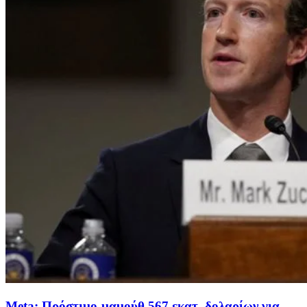
Meta: Πρόστιμο-μαμούθ 567 εκατ. δολαρίων για