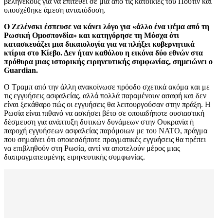
βεληνεκούς για να επιτεθεί σε μία από τις κατοικίες του Πούτιν και
υποσχέθηκε άμεση ανταπόδοση.
Ο Ζελένσκι έσπευσε να κάνει λόγο για «άλλο ένα ψέμα από τη
Ρωσική Ομοσπονδία» και κατηγόρησε τη Μόσχα ότι
κατασκευάζει μια δικαιολογία για να πλήξει κυβερνητικά
κτίρια στο Κίεβο. Δεν ήταν καθόλου η εικόνα δύο εθνών στα
πρόθυρα μιας ιστορικής ειρηνευτικής συμφωνίας, σημειώνει ο
Guardian.
O Τραμπ από την άλλη ανακοίνωσε πρόοδο σχετικά ακόμα και με
τις εγγυήσεις ασφαλείας, αλλά πολλά παραμένουν ασαφή και δεν
είναι ξεκάθαρο πώς οι εγγυήσεις θα λειτουργούσαν στην πράξη. Η
Ρωσία είναι πιθανό να ασκήσει βέτο σε οποιαδήποτε ουσιαστική
δέσμευση για ανάπτυξη δυτικών δυνάμεων στην Ουκρανία ή
παροχή εγγυήσεων ασφαλείας παρόμοιων με του ΝΑΤΟ, πράγμα
που σημαίνει ότι οποιεσδήποτε πραγματικές εγγυήσεις θα πρέπει
να επιβληθούν στη Ρωσία, αντί να αποτελούν μέρος μιας
διαπραγματευμένης ειρηνευτικής συμφωνίας.