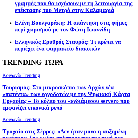
γραμμές που θα ισχύσουν με τη λειτουργία της
επέκτασης του Μετρό στην Καλαμαριά
Ελένη Βουλγαράκη: Η απάντηση στις φήμες
περί χωρισμού με τον Φώτη Ιωαννίδη
Ελληνικός Ερυθρός Σταυρός: Τι πρέπει να
περιέχει ένα φαρμακείο διακοπών
TRENDING ΤΩΡΑ
Κοινωνία
Trending
Τουρισμός: Στο μικροσκόπιο των Αρχών νέα
«πατέντα» των εργοδοτών με την Ψηφιακή Κάρτα
Εργασίας – Το κόλπο του «ενδιάμεσου server» που
εμφανίζει εικονικά ρεπό
Κοινωνία
Trending
Τροχαίο στις Σέρρες: «Δεν ήταν μόνο η αυξημένη