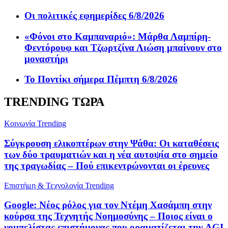
Οι πολιτικές εφημερίδες 6/8/2026
«Φόνοι στο Καμπαναριό»: Μάρθα Λαμπίρη-
Φεντόρουφ και Τζωρτζίνα Λιώση μπαίνουν στο
μοναστήρι
Το Ποντίκι σήμερα Πέμπτη 6/8/2026
TRENDING ΤΩΡΑ
Κοινωνία
Trending
Σύγκρουση ελικοπτέρων στην Ψάθα: Οι καταθέσεις
των δύο τραυματιών και η νέα αυτοψία στο σημείο
της τραγωδίας – Πού επικεντρώνονται οι έρευνες
Επιστήμη & Τεχνολογία
Trending
Google: Νέος ρόλος για τον Ντέμη Χασάμπη στην
κούρσα της Τεχνητής Νοημοσύνης – Ποιος είναι ο
νομπελίστας επιστήμονας που οραματίζεται την AGI