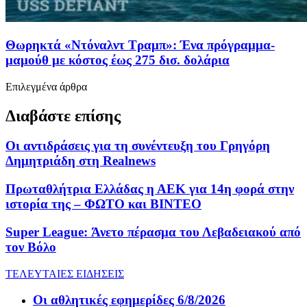
Θωρηκτά «Ντόναλντ Τραμπ»: Ένα πρόγραμμα-
μαμούθ με κόστος έως 275 δισ. δολάρια
Επιλεγμένα άρθρα
Διαβάστε επίσης
Οι αντιδράσεις για τη συνέντευξη του Γρηγόρη
Δημητριάδη στη Realnews
Πρωταθλήτρια Ελλάδας η ΑΕΚ για 14η φορά στην
ιστορία της – ΦΩΤΟ και ΒΙΝΤΕΟ
Super League: Άνετο πέρασμα του Λεβαδειακού από
τον Βόλο
ΤΕΛΕΥΤΑΙΕΣ ΕΙΔΗΣΕΙΣ
Οι αθλητικές εφημερίδες 6/8/2026