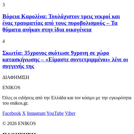
3
Βόρεια Καρολίνα: Τουλάχιστον τρεις νεκροί και
ένας τραυματίας από τους πυροβολισμούς – Τα
θύματα ανήκαν στην ίδια οικογένεια
4
Σκωτία: 35χρονος σκότωσε 9χρονη σε χώρο
κατασκήνωσης – «Είμαστε συντετριμμένοι» λένε οι
συγγενής της
ΔΙΑΦΗΜΙΣΗ
ENIKOS
Όλες οι ειδήσεις από την Ελλάδα και τον κόσμο με την εγκυρότητα
του enikos.gr.
Facebook
X
Instagram
YouTube
Viber
© 2026 ENIKOS