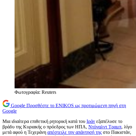
Φωτογραφία: Reuters
Google
Προσθέστε το ENIKOS ως προτιμώμενη πηγή στη
Google
Μια ιδιαίτερα επιθετική ρητορική κατά του
Ιράν
εξαπέλυσε το
βράδυ της Κυριακής ο πρόεδρος των ΗΠΑ,
Ντόναλντ Τραμπ
, λίγο
μετά αφού η Τεχεράνη
απέστειλε την απάντησή της
στο Πακιστάν,