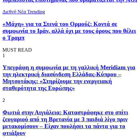
Διεθνή Νέα
Trending
«Μάχη» για τα Στενά του Ορμούζ: Κοντά σε
συμφωνία το Ιράν, αλλά όχι με τους όρους που θέλει
ο Τραμπ
MUST READ
1
Υπεγράφη η συμφωνία με τη γαλλική Meridiam για
την ηλεκτρική διασύνδεση Ελλάδας-Κύπρου –
Μητσοτάκης: «Στηρίζουμε την ενεργειακή
σταθερότητα της Eυρώπης»
2
Φωτιά στην Αιγιάλεια: Καταστράφηκε στο σπίτι
ζευγαριού από τη Βρετανία με 3 παιδιά λίγο πριν
μετακομίσουν – Είχαν πουλήσει τα πάντα για το
φτιάξουν