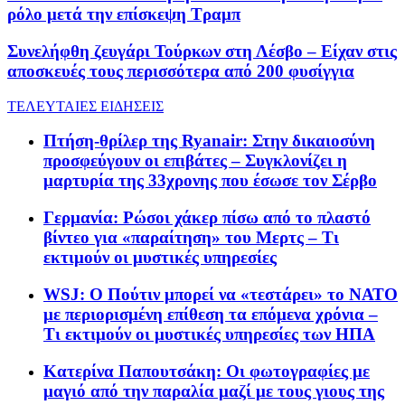
ρόλο μετά την επίσκεψη Τραμπ
Συνελήφθη ζευγάρι Τούρκων στη Λέσβο – Είχαν στις
αποσκευές τους περισσότερα από 200 φυσίγγια
ΤΕΛΕΥΤΑΙΕΣ ΕΙΔΗΣΕΙΣ
Πτήση-θρίλερ της Ryanair: Στην δικαιοσύνη
προσφεύγουν οι επιβάτες – Συγκλονίζει η
μαρτυρία της 33χρονης που έσωσε τον Σέρβο
Γερμανία: Ρώσοι χάκερ πίσω από το πλαστό
βίντεο για «παραίτηση» του Μερτς – Τι
εκτιμούν οι μυστικές υπηρεσίες
WSJ: Ο Πούτιν μπορεί να «τεστάρει» το ΝΑΤΟ
με περιορισμένη επίθεση τα επόμενα χρόνια –
Τι εκτιμούν οι μυστικές υπηρεσίες των ΗΠΑ
Κατερίνα Παπουτσάκη: Οι φωτογραφίες με
μαγιό από την παραλία μαζί με τους γιους της