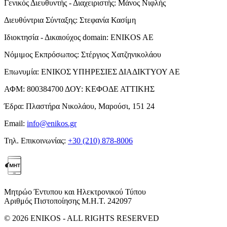
Γενικός Διευθυντής - Διαχειριστής:
Μάνος Νιφλής
Διευθύντρια Σύνταξης:
Στεφανία Κασίμη
Ιδιοκτησία - Δικαιούχος domain:
ENIKOS AE
Νόμιμος Εκπρόσωπος:
Στέργιος Χατζηνικολάου
Επωνυμία:
ΕΝΙΚΟΣ ΥΠΗΡΕΣΙΕΣ ΔΙΑΔΙΚΤΥΟΥ ΑΕ
ΑΦΜ:
800384700
ΔΟΥ:
ΚΕΦΟΔΕ ΑΤΤΙΚΗΣ
Έδρα:
Πλαστήρα Νικολάου, Μαρούσι, 151 24
Email:
info@enikos.gr
Τηλ. Επικοινωνίας:
+30 (210) 878-8006
Μητρώο Έντυπου και Ηλεκτρονικού Τύπου
Αριθμός Πιστοποίησης Μ.Η.Τ. 242097
© 2026 ENIKOS - ALL RIGHTS RESERVED