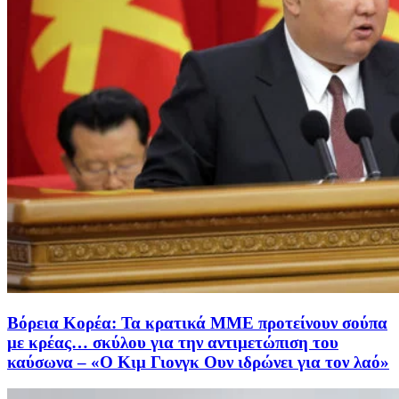
Βόρεια Κορέα: Τα κρατικά ΜΜΕ προτείνουν σούπα
με κρέας… σκύλου για την αντιμετώπιση του
καύσωνα – «Ο Κιμ Γιονγκ Ουν ιδρώνει για τον λαό»