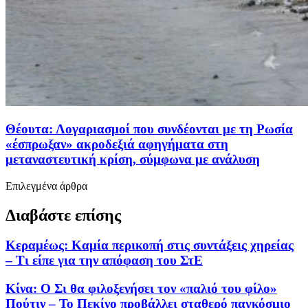
Θέουτα: Λογαριασμοί που συνδέονται με τη Ρωσία
«έσπρωξαν» ακροδεξιά αφηγήματα στη
μεταναστευτική κρίση, σύμφωνα με ανάλυση
Επιλεγμένα άρθρα
Διαβάστε επίσης
Kεραμέως: Καμία περικοπή στις συντάξεις χηρείας
– Τι είπε για την απόφαση του ΣτΕ
Κίνα: Ο Σι θα φιλοξενήσει τον «παλιό του φίλο»
Πούτιν – Το Πεκίνο προβάλλει σταθερό παγκόσμιο