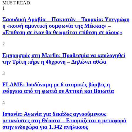
MUST READ
1
Σαουδική Αραβία – Πακιστάν – Τουρκία: Υπεγράφη
η «κοινή αμυντική συμφωνία της Μέκκας» –
«Επίθεση σε έναν θα θεωρείται επίθεση σε όλους»
2
Εμπρησμός στη Marfin: Προθεσμία να απολογηθεί
την Τρίτη πήρε η 46χρονη – Δηλώνει αθώα
3
FLAME: Ισοδύναμη με 6 ατομικές βόμβες η
ενέργεια από τη φωτιά σε Αττική και Βοιωτία
4
Ισπανία: Αγωνία για δεκάδες αγνοούμενους
μετανάστες στη Θέουτα – Ετοιμάζεται η μεταφορά
στην ενδοχώρα για 1.342 ανήλικους