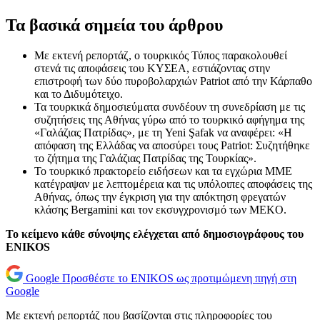
Τα βασικά σημεία του άρθρου
Με εκτενή ρεπορτάζ, ο τουρκικός Τύπος παρακολουθεί
στενά τις αποφάσεις του ΚΥΣΕΑ, εστιάζοντας στην
επιστροφή των δύο πυροβολαρχιών Patriot από την Κάρπαθο
και το Διδυμότειχο.
Τα τουρκικά δημοσιεύματα συνδέουν τη συνεδρίαση με τις
συζητήσεις της Αθήνας γύρω από το τουρκικό αφήγημα της
«Γαλάζιας Πατρίδας», με τη Yeni Şafak να αναφέρει: «Η
απόφαση της Ελλάδας να αποσύρει τους Patriot: Συζητήθηκε
το ζήτημα της Γαλάζιας Πατρίδας της Τουρκίας».
Το τουρκικό πρακτορείο ειδήσεων και τα εγχώρια ΜΜΕ
κατέγραψαν με λεπτομέρεια και τις υπόλοιπες αποφάσεις της
Αθήνας, όπως την έγκριση για την απόκτηση φρεγατών
κλάσης Bergamini και τον εκσυγχρονισμό των MEKO.
Το κείμενο κάθε σύνοψης ελέγχεται από δημοσιογράφους του
ENIKOS
Google
Προσθέστε το ENIKOS ως προτιμώμενη πηγή στη
Google
Με εκτενή ρεπορτάζ που βασίζονται στις πληροφορίες του