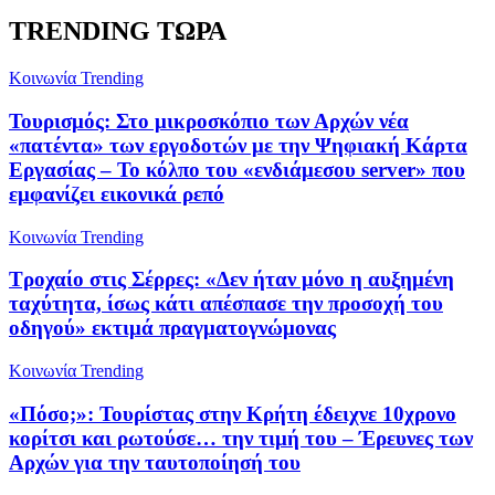
TRENDING ΤΩΡΑ
Κοινωνία
Trending
Τουρισμός: Στο μικροσκόπιο των Αρχών νέα
«πατέντα» των εργοδοτών με την Ψηφιακή Κάρτα
Εργασίας – Το κόλπο του «ενδιάμεσου server» που
εμφανίζει εικονικά ρεπό
Κοινωνία
Trending
Τροχαίο στις Σέρρες: «Δεν ήταν μόνο η αυξημένη
ταχύτητα, ίσως κάτι απέσπασε την προσοχή του
οδηγού» εκτιμά πραγματογνώμονας
Κοινωνία
Trending
«Πόσο;»: Τουρίστας στην Κρήτη έδειχνε 10χρονο
κορίτσι και ρωτούσε… την τιμή του – Έρευνες των
Αρχών για την ταυτοποίησή του