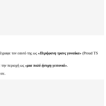
ιέγραφε τον εαυτό της ως
«Περήφανη τρανς γυναίκα»
(Proud TS
ε την περιοχή ως
«μια πολύ ήσυχη γειτονιά»
.
εσε.