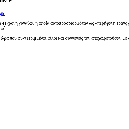
ENIKOS
gle
α 41χρονη γυναίκα, η οποία αυτοπροσδιοριζόταν ως «περήφανη τρανς 
τού.
α ώρα που συντετριμμένοι φίλοι και συγγενείς την αποχαιρετούσαν με