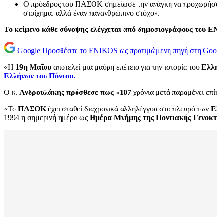
Ο πρόεδρος του ΠΑΣΟΚ σημείωσε την ανάγκη να προχωρήσουμε
στοίχημα, αλλά έναν πανανθρώπινο στόχο».
Το κείμενο κάθε σύνοψης ελέγχεται από δημοσιογράφους του 
Google
Προσθέστε το ENIKOS ως προτιμώμενη πηγή στη Goo
«Η
19η Μαΐου
αποτελεί μια μαύρη επέτειο για την ιστορία του
Ελλ
Ελλήνων του Πόντου.
Ο κ.
Ανδρουλάκης πρόσθεσε πως «107
χρόνια μετά παραμένει επί
«Το
ΠΑΣΟΚ
έχει σταθεί διαχρονικά αλληλέγγυο στο πλευρό των
Ε
1994 η σημερινή ημέρα ως
Ημέρα Μνήμης της Ποντιακής Γενοκτ