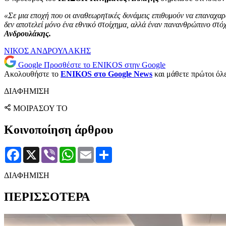
«Σε μια εποχή που οι αναθεωρητικές δυνάμεις επιθυμούν να επαναχαρ
δεν αποτελεί μόνο ένα εθνικό στοίχημα, αλλά έναν πανανθρώπινο στόχ
Ανδρουλάκης.
ΝΙΚΟΣ ΑΝΔΡΟΥΛΑΚΗΣ
Google
Προσθέστε το ENIKOS στην Google
Ακολουθήστε το
ENIKOS στο Google News
και μάθετε πρώτοι όλες
ΔΙΑΦΗΜΙΣΗ
ΜΟΙΡΑΣΟΥ ΤΟ
Κοινοποίηση άρθρου
Facebook
X
Viber
WhatsApp
Email
Μοιραστείτε
ΔΙΑΦΗΜΙΣΗ
ΠΕΡΙΣΣΟΤΕΡΑ