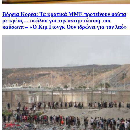
Βόρεια Κορέα: Τα κρατικά ΜΜΕ προτείνουν σούπα
με κρέας… σκύλου για την αντιμετώπιση του
καύσωνα – «Ο Κιμ Γιονγκ Ουν ιδρώνει για τον λαό»