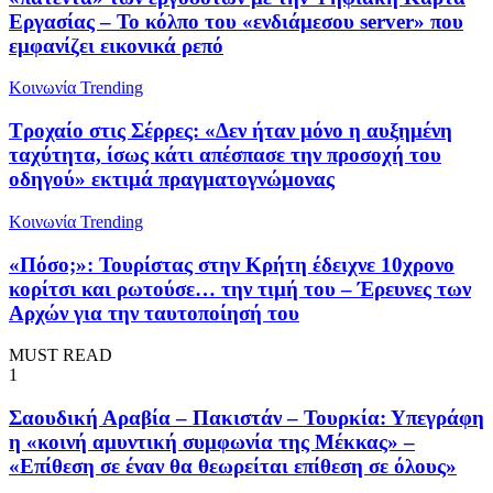
Εργασίας – Το κόλπο του «ενδιάμεσου server» που
εμφανίζει εικονικά ρεπό
Κοινωνία
Trending
Τροχαίο στις Σέρρες: «Δεν ήταν μόνο η αυξημένη
ταχύτητα, ίσως κάτι απέσπασε την προσοχή του
οδηγού» εκτιμά πραγματογνώμονας
Κοινωνία
Trending
«Πόσο;»: Τουρίστας στην Κρήτη έδειχνε 10χρονο
κορίτσι και ρωτούσε… την τιμή του – Έρευνες των
Αρχών για την ταυτοποίησή του
MUST READ
1
Σαουδική Αραβία – Πακιστάν – Τουρκία: Υπεγράφη
η «κοινή αμυντική συμφωνία της Μέκκας» –
«Επίθεση σε έναν θα θεωρείται επίθεση σε όλους»