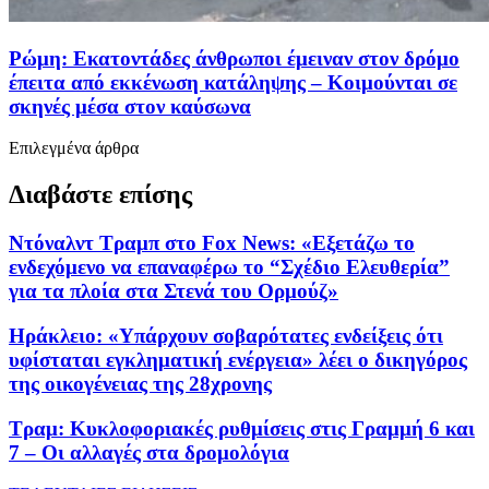
Ρώμη: Εκατοντάδες άνθρωποι έμειναν στον δρόμο
έπειτα από εκκένωση κατάληψης – Κοιμούνται σε
σκηνές μέσα στον καύσωνα
Επιλεγμένα άρθρα
Διαβάστε επίσης
Ντόναλντ Τραμπ στο Fox News: «Εξετάζω το
ενδεχόμενο να επαναφέρω το “Σχέδιο Ελευθερία”
για τα πλοία στα Στενά του Ορμούζ»
Ηράκλειο: «Υπάρχουν σοβαρότατες ενδείξεις ότι
υφίσταται εγκληματική ενέργεια» λέει ο δικηγόρος
της οικογένειας της 28χρονης
Τραμ: Κυκλοφοριακές ρυθμίσεις στις Γραμμή 6 και
7 – Οι αλλαγές στα δρομολόγια