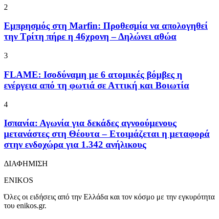
2
Εμπρησμός στη Marfin: Προθεσμία να απολογηθεί
την Τρίτη πήρε η 46χρονη – Δηλώνει αθώα
3
FLAME: Ισοδύναμη με 6 ατομικές βόμβες η
ενέργεια από τη φωτιά σε Αττική και Βοιωτία
4
Ισπανία: Αγωνία για δεκάδες αγνοούμενους
μετανάστες στη Θέουτα – Ετοιμάζεται η μεταφορά
στην ενδοχώρα για 1.342 ανήλικους
ΔΙΑΦΗΜΙΣΗ
ENIKOS
Όλες οι ειδήσεις από την Ελλάδα και τον κόσμο με την εγκυρότητα
του enikos.gr.