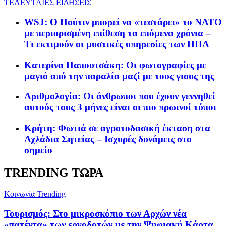
ΤΕΛΕΥΤΑΙΕΣ ΕΙΔΗΣΕΙΣ
WSJ: Ο Πούτιν μπορεί να «τεστάρει» το ΝΑΤΟ
με περιορισμένη επίθεση τα επόμενα χρόνια –
Τι εκτιμούν οι μυστικές υπηρεσίες των ΗΠΑ
Κατερίνα Παπουτσάκη: Οι φωτογραφίες με
μαγιό από την παραλία μαζί με τους γιους της
Αριθμολογία: Οι άνθρωποι που έχουν γεννηθεί
αυτούς τους 3 μήνες είναι οι πιο πρωινοί τύποι
Κρήτη: Φωτιά σε αγροτοδασική έκταση στα
Αχλάδια Σητείας – Ισχυρές δυνάμεις στο
σημείο
TRENDING ΤΩΡΑ
Κοινωνία
Trending
Τουρισμός: Στο μικροσκόπιο των Αρχών νέα
«πατέντα» των εργοδοτών με την Ψηφιακή Κάρτα