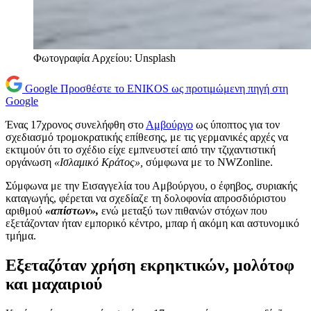
Φωτογραφία Αρχείου: Unsplash
Google
Προσθέστε το ENIKOS ως προτιμώμενη πηγή στη
Google
Ένας 17χρονος συνελήφθη στο
Αμβούργο
ως ύποπτος για τον
σχεδιασμό τρομοκρατικής επίθεσης, με τις γερμανικές αρχές να
εκτιμούν ότι το σχέδιο είχε εμπνευστεί από την τζιχαντιστική
οργάνωση
«Ισλαμικό Κράτος»,
σύμφωνα με το NWZonline.
Σύμφωνα με την Εισαγγελία του Αμβούργου, ο έφηβος, συριακής
καταγωγής, φέρεται να σχεδίαζε τη δολοφονία απροσδιόριστου
αριθμού
«απίστων»,
ενώ μεταξύ των πιθανών στόχων που
εξετάζονταν ήταν εμπορικό κέντρο, μπαρ ή ακόμη και αστυνομικό
τμήμα.
Εξεταζόταν χρήση εκρηκτικών, μολότοφ
και μαχαιριού