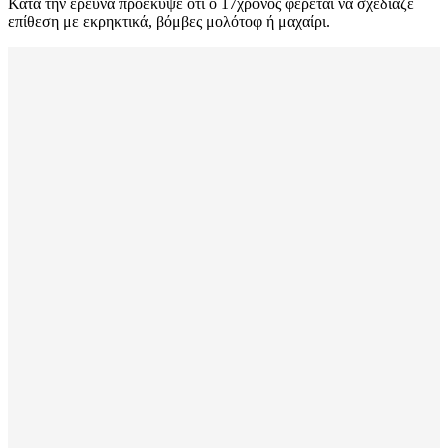
Κατά την έρευνα προέκυψε ότι ο 17χρονος φέρεται να σχεδίαζε
επίθεση με εκρηκτικά, βόμβες μολότοφ ή μαχαίρι.