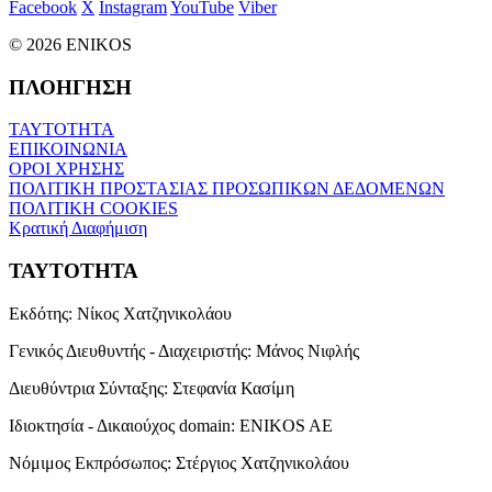
Facebook
X
Instagram
YouTube
Viber
© 2026 ENIKOS
ΠΛΟΗΓΗΣΗ
ΤΑΥΤΟΤΗΤΑ
ΕΠΙΚΟΙΝΩΝΙΑ
ΟΡΟΙ ΧΡΗΣΗΣ
ΠΟΛΙΤΙΚΗ ΠΡΟΣΤΑΣΙΑΣ ΠΡΟΣΩΠΙΚΩΝ ΔΕΔΟΜΕΝΩΝ
ΠΟΛΙΤΙΚΗ COOKIES
Κρατική Διαφήμιση
ΤΑΥΤΟΤΗΤΑ
Εκδότης:
Νίκος Χατζηνικολάου
Γενικός Διευθυντής - Διαχειριστής:
Μάνος Νιφλής
Διευθύντρια Σύνταξης:
Στεφανία Κασίμη
Ιδιοκτησία - Δικαιούχος domain:
ENIKOS AE
Νόμιμος Εκπρόσωπος:
Στέργιος Χατζηνικολάου