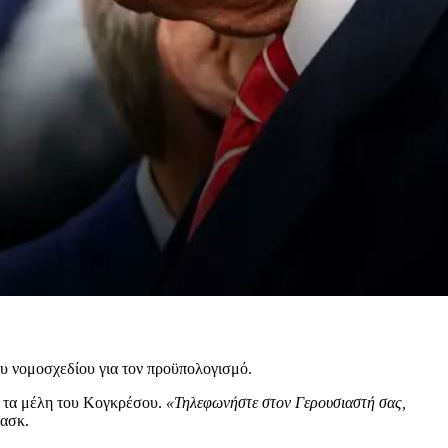
ου νομοσχεδίου για τον προϋπολογισμό.
ν τα μέλη του Κογκρέσου.
«Τηλεφωνήστε στον Γερουσιαστή σας,
ασκ.