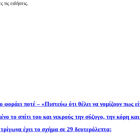
 τις ειδήσεις.
ο φοράει ποτέ – «Πιστεύω ότι θέλει να νομίζουν πως ε
ο το σπίτι του και νεκρούς την σύζυγο, την κόρη και
 τρίγωνα έχει το σχήμα σε 29 δευτερόλεπτα;