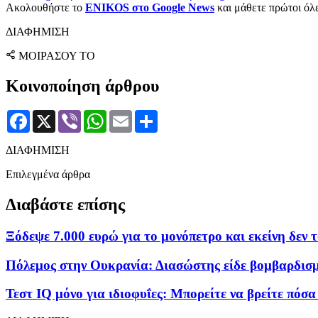
Ακολουθήστε το
ENIKOS στο Google News
και μάθετε πρώτοι όλες
ΔΙΑΦΗΜΙΣΗ
ΜΟΙΡΑΣΟΥ ΤΟ
Κοινοποίηση άρθρου
Facebook
X
Viber
WhatsApp
Email
Μοιραστείτε
ΔΙΑΦΗΜΙΣΗ
Επιλεγμένα άρθρα
Διαβάστε επίσης
Ξόδεψε 7.000 ευρώ για το μονόπετρο και εκείνη δεν τ
Πόλεμος στην Ουκρανία: Διασώστης είδε βομβαρδισμέν
Τεστ IQ μόνο για ιδιοφυΐες: Mπορείτε να βρείτε πόσα