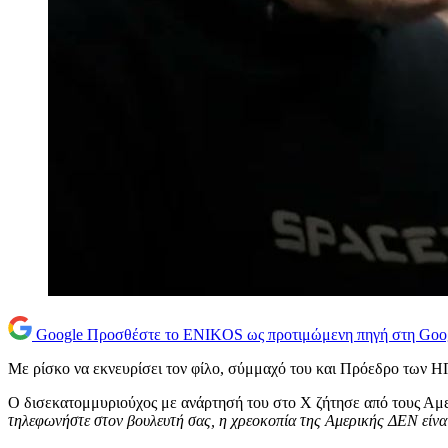
Google
Προσθέστε το ENIKOS ως προτιμώμενη πηγή στη Goo
Με ρίσκο να εκνευρίσει τον φίλο, σύμμαχό του και Πρόεδρο των
Ο δισεκατομμυριούχος με ανάρτησή του στο Χ ζήτησε από τους Αμ
τηλεφωνήστε στον βουλευτή σας, η χρεοκοπία της Αμερικής ΔΕΝ είναι