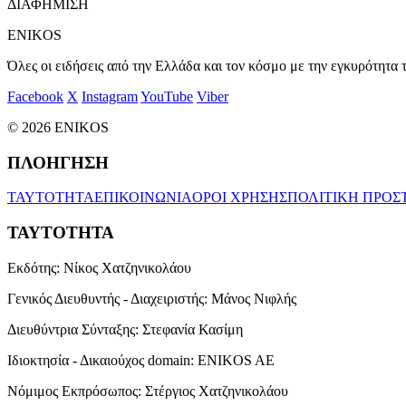
ΔΙΑΦΗΜΙΣΗ
ENIKOS
Όλες οι ειδήσεις από την Ελλάδα και τον κόσμο με την εγκυρότητα τ
Facebook
X
Instagram
YouTube
Viber
© 2026 ENIKOS
ΠΛΟΗΓΗΣΗ
ΤΑΥΤΟΤΗΤΑ
ΕΠΙΚΟΙΝΩΝΙΑ
ΟΡΟΙ ΧΡΗΣΗΣ
ΠΟΛΙΤΙΚΗ ΠΡΟΣ
ΤΑΥΤΟΤΗΤΑ
Εκδότης:
Νίκος Χατζηνικολάου
Γενικός Διευθυντής - Διαχειριστής:
Μάνος Νιφλής
Διευθύντρια Σύνταξης:
Στεφανία Κασίμη
Ιδιοκτησία - Δικαιούχος domain:
ENIKOS AE
Νόμιμος Εκπρόσωπος:
Στέργιος Χατζηνικολάου