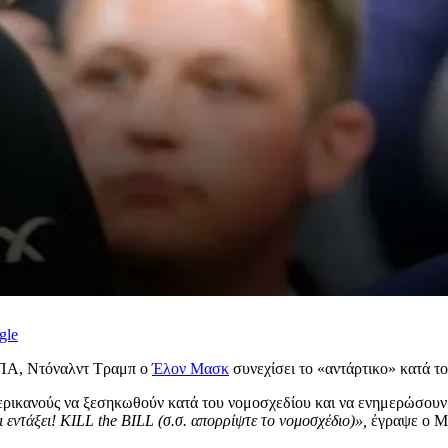
gle
 ΗΠΑ, Ντόναλντ Τραμπ ο
Έλον Μασκ
συνεχίσει το «αντάρτικο» κατά τ
ερικανούς να ξεσηκωθούν κατά του νομοσχεδίου και να ενημερώσου
 εντάξει! KILL the BILL (σ.σ. απορρίψτε το νομοσχέδιο)»,
έγραψε ο Μ