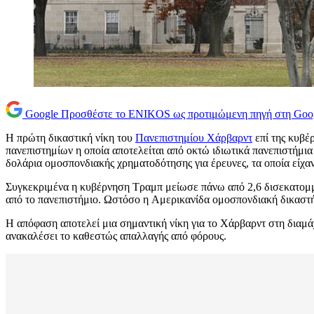
Google
Προσθέστε το ENIKOS ως προτιμώμενη πηγή στη Goo
Η πρώτη δικαστική νίκη του
Πανεπιστημίου Χάρβαρντ
επί της κυβέ
πανεπιστημίων η οποία αποτελείται από οκτώ ιδιωτικά πανεπιστήμ
δολάρια ομοσπονδιακής χρηματοδότησης για έρευνες, τα οποία είχα
Συγκεκριμένα η κυβέρνηση Τραμπ μείωσε πάνω από 2,6 δισεκατομμ
από το πανεπιστήμιο. Ωστόσο η Aμερικανίδα ομοσπονδιακή δικαστή,
Η απόφαση αποτελεί μια σημαντική νίκη για το Χάρβαρντ στη διαμάχ
ανακαλέσει το καθεστώς απαλλαγής από φόρους.