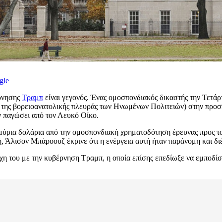
gle
ρνησης
Τραμπ
είναι γεγονός. Ένας ομοσπονδιακός δικαστής την Τετάρ
ια της βορειοανατολικής πλευράς των Ηνωμένων Πολιτειών) στην προ
ν παγώσει από τον Λευκό Οίκο.
ύρια δολάρια από την ομοσπονδιακή χρηματοδότηση έρευνας προς το
 Άλισον Μπάροουζ έκρινε ότι η ενέργεια αυτή ήταν παράνομη και δι
η του με την κυβέρνηση Τραμπ, η οποία επίσης επεδίωξε να εμποδίσει